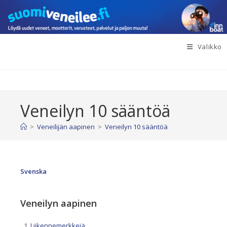
Siirry
suoraan
sisältöön
Valikko
Veneilyn 10 sääntöä
>
Veneilijän aapinen
>
Veneilyn 10 sääntöä
Svenska
Veneilyn aapinen
Liikennemerkkejä