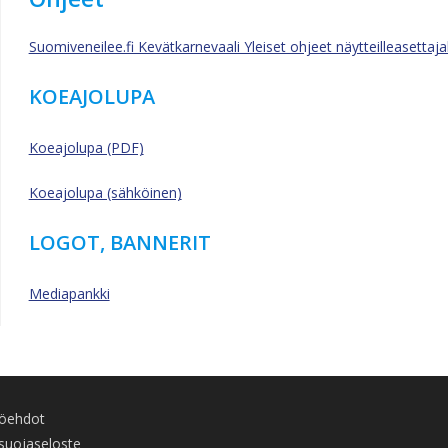
Suomiveneilee.fi Kevätkarnevaali Yleiset ohjeet näytteilleasettaja
KOEAJOLUPA
Koeajolupa (PDF)
Koeajolupa (sähköinen)
LOGOT, BANNERIT
Mediapankki
töehdot
suojaseloste