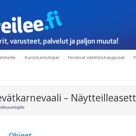
listeille
Kuntokartoittajat
Finnboat vähittäiskauppiaat
P
vätkarnevaali – Näytteilleasetta
lleasettajille
Ohjeet