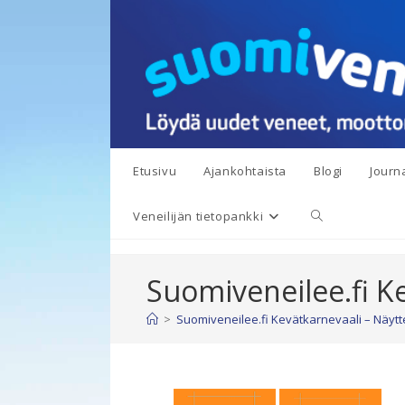
Siirry
suoraan
sisältöön
Etusivu
Ajankohtaista
Blogi
Journa
Toggle
Veneilijän tietopankki
website
Suomiveneilee.fi Ke
search
>
Suomiveneilee.fi Kevätkarnevaali – Näyttei