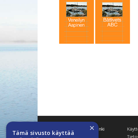
×
Käenkuja 8 A 47 00500 Helsinki
Käyt
Tämä sivusto käyttää
www.finnboat.fi
Tieto