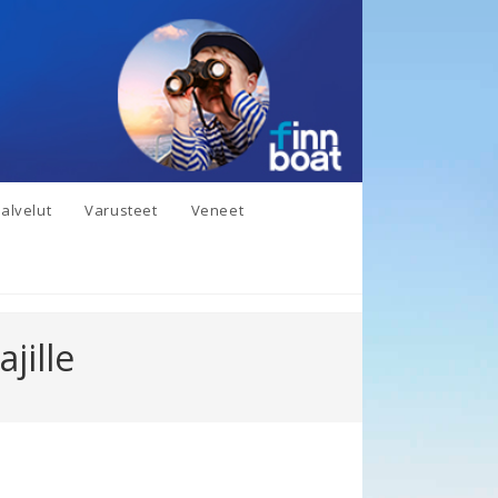
alvelut
Varusteet
Veneet
jille