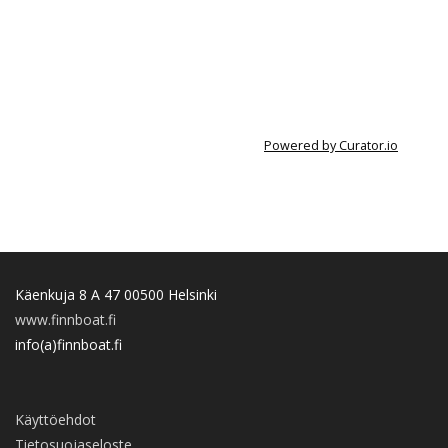
Powered by Curator.io
Käenkuja 8 A 47 00500 Helsinki
www.finnboat.fi
info(a)finnboat.fi
Käyttöehdot
Tietosuojaseloste