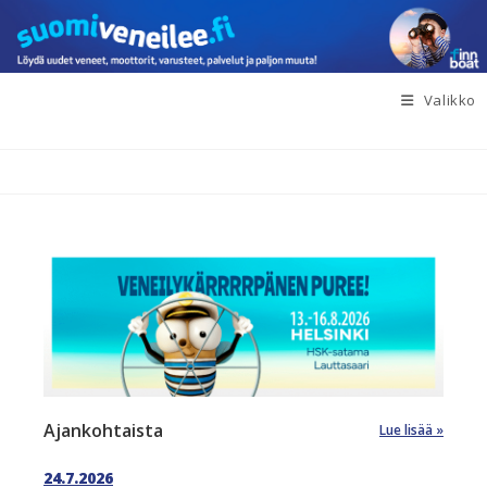
Siirry
suoraan
sisältöön
Valikko
Ajankohtaista
Lue lisää
24.7.2026