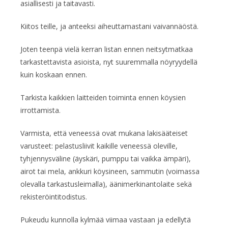
asiallisesti ja taitavasti.
Kiitos teille, ja anteeksi aiheuttamastani vaivannäöstä.
Joten teenpä vielä kerran listan ennen neitsytmatkaa
tarkastettavista asioista, nyt suuremmalla nöyryydellä
kuin koskaan ennen.
Tarkista kaikkien laitteiden toiminta ennen köysien
irrottamista.
Varmista, että veneessä ovat mukana lakisääteiset
varusteet: pelastusliivit kaikille veneessä oleville,
tyhjennysväline (äyskäri, pumppu tai vaikka ämpäri),
airot tai mela, ankkuri köysineen, sammutin (voimassa
olevalla tarkastusleimalla), äänimerkinantolaite sekä
rekisteröintitodistus.
Pukeudu kunnolla kylmää viimaa vastaan ja edellytä