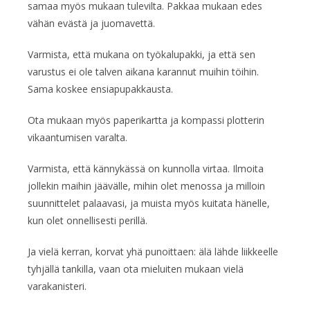
samaa myös mukaan tulevilta. Pakkaa mukaan edes
vähän evästä ja juomavettä.
Varmista, että mukana on työkalupakki, ja että sen
varustus ei ole talven aikana karannut muihin töihin.
Sama koskee ensiapupakkausta.
Ota mukaan myös paperikartta ja kompassi plotterin
vikaantumisen varalta.
Varmista, että kännykässä on kunnolla virtaa. Ilmoita
jollekin maihin jäävälle, mihin olet menossa ja milloin
suunnittelet palaavasi, ja muista myös kuitata hänelle,
kun olet onnellisesti perillä.
Ja vielä kerran, korvat yhä punoittaen: älä lähde liikkeelle
tyhjällä tankilla, vaan ota mieluiten mukaan vielä
varakanisteri.