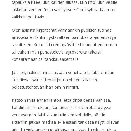
tapauksia tulee juuri kauden alussa, kun into juuri vesille
lasketun veneen ”ihan vain lyhyeen” neitsytmatkaan on
kaikkein polttavin.
Olen asiasta kirjoittanut varmaankin puolisen tusinaa
artikkelia eri lehtiin, ystävällisen painokasta äänensävyä
tavoitellen. Kolmesti olen myös itse hinannut enemmän
tai vähemmän punastelevia lajitovereita takaisin
kotisatamaan tai tankkausasemalle.
Ja eilen, hakiessani asiakkaan venettä telakalta omaan
laituriinsa, sain sitten kirjattua yhden tällaisen
pelastustehtävän ihan omiin nimiini.
Katsoin kyllä ennen lähtöä, että onpa bensa vähissä.
Lähdin silti matkaan, kun tiesin reitin varrelta löytyvän
veneaseman. Mutta kun tulin sen kohdalle, päätin
sittenkin jatkaa matkaa. Mielestäni tankissa näytti olevan
ainetta vielä ainakin puoli viisarinpaksuutta eikä matkaa