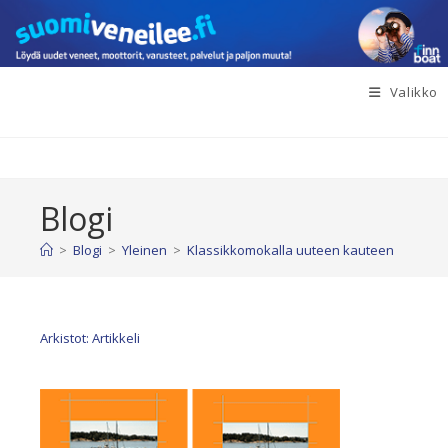
Siirry
suoraan
sisältöön
Valikko
Blogi
>
Blogi
>
Yleinen
>
Klassikkomokalla uuteen kauteen
Arkistot: Artikkeli