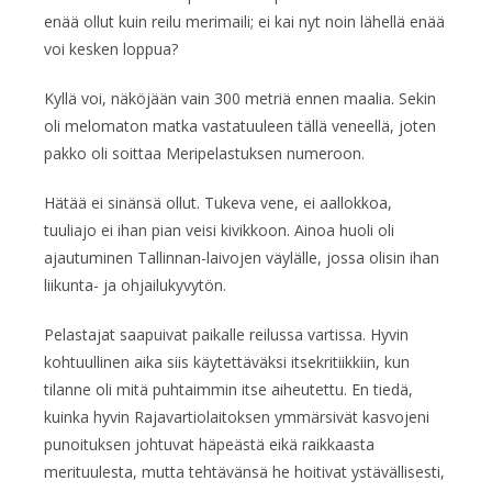
enää ollut kuin reilu merimaili; ei kai nyt noin lähellä enää
voi kesken loppua?
Kyllä voi, näköjään vain 300 metriä ennen maalia. Sekin
oli melomaton matka vastatuuleen tällä veneellä, joten
pakko oli soittaa Meripelastuksen numeroon.
Hätää ei sinänsä ollut. Tukeva vene, ei aallokkoa,
tuuliajo ei ihan pian veisi kivikkoon. Ainoa huoli oli
ajautuminen Tallinnan-laivojen väylälle, jossa olisin ihan
liikunta- ja ohjailukyvytön.
Pelastajat saapuivat paikalle reilussa vartissa. Hyvin
kohtuullinen aika siis käytettäväksi itsekritiikkiin, kun
tilanne oli mitä puhtaimmin itse aiheutettu. En tiedä,
kuinka hyvin Rajavartiolaitoksen ymmärsivät kasvojeni
punoituksen johtuvat häpeästä eikä raikkaasta
merituulesta, mutta tehtävänsä he hoitivat ystävällisesti,