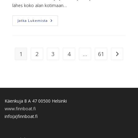
lähes koko alan kotimaan…
Finnboat
Jatka Lukemista
–
80
Vuotta
Suomalaisen
Venealan
Puolesta
1
2
3
4
…
61
Siirry seura
Käenkuja 8 A 47 00500 Helsinki
www.finnboat.fi
info(a)finnboat.fi