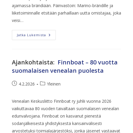
ajamassa brändiään. Päinvastoin: Marino-brändille ja
liiketoiminnalle etsitään parhaillaan uutta omistajaa, joka
veisi…
Suomalainen
Jatka Lukemista
Venebrändi
Marino
Etsii
Uutta
Omistajaa
Ajankohtaista
:
Finnboat – 80 vuotta
suomalaisen venealan puolesta
Artikkeli
Artikkelin
4.2.2026
Yleinen
julkaistu:
kategoria:
Venealan Keskusliitto Finnboat ry juhlii vuonna 2026
vaikuttavaa 80 vuoden taivaltaan suomalaisen venealan
edunvalvojana. Finnboat on kasvanut pienestä
sodanjälkeisestä yhdistyksestä kansainvälisesti
arvostetuksi toimialajärjestöksi, jonka jäsenet vastaavat