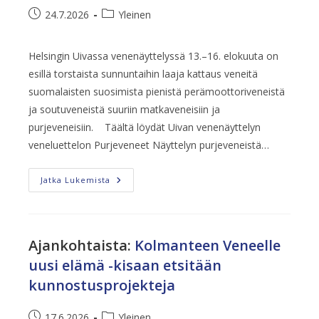
Artikkeli
Artikkelin
24.7.2026
Yleinen
julkaistu:
kategoria:
Helsingin Uivassa venenäyttelyssä 13.–16. elokuuta on
esillä torstaista sunnuntaihin laaja kattaus veneitä
suomalaisten suosimista pienistä perämoottoriveneistä
ja soutuveneistä suuriin matkaveneisiin ja
purjeveneisiin. Täältä löydät Uivan venenäyttelyn
veneluettelon Purjeveneet Näyttelyn purjeveneistä…
Ennakkokatsaus
Jatka Lukemista
Uivan
Venenäyttelyn
Venetarjontaan
2026
Ajankohtaista
:
Kolmanteen Veneelle
uusi elämä -kisaan etsitään
kunnostusprojekteja
Artikkeli
Artikkelin
17.6.2026
Yleinen