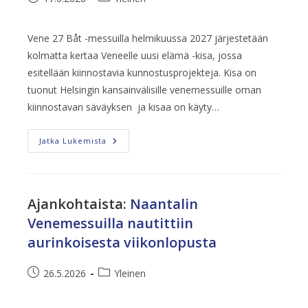
julkaistu:
kategoria:
Vene 27 Båt -messuilla helmikuussa 2027 järjestetään
kolmatta kertaa Veneelle uusi elämä -kisa, jossa
esitellään kiinnostavia kunnostusprojekteja. Kisa on
tuonut Helsingin kansainvälisille venemessuille oman
kiinnostavan säväyksen ja kisaa on käyty…
Kolmanteen
Jatka Lukemista
Veneelle
Uusi
Elämä
-
Kisaan
Etsitään
Ajankohtaista
:
Naantalin
Kunnostusprojekteja
Venemessuilla nautittiin
aurinkoisesta viikonlopusta
Artikkeli
Artikkelin
26.5.2026
Yleinen
julkaistu:
kategoria: