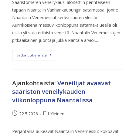
Saaristomeren veneilykausi aloitettiin perinteiseen
tapaan Naantalin Vanhankaupungin satamassa, jonne
Naantalin Venemessut keräsi suuren yleisön.
Aurinkoisena messuviikonloppuna satama-alueella oli
esillä yli sata erilaista venettä. Naantalin Venemessujen
pitkäaikainen juontaja Jukka Rantala arvioi,…
Naantalin
Jatka Lukemista
Venemessuilla
Nautittiin
Aurinkoisesta
Viikonlopusta
Ajankohtaista
:
Veneilijät avaavat
saariston veneilykauden
viikonloppuna Naantalissa
Artikkeli
Artikkelin
22.5.2026
Yleinen
julkaistu:
kategoria:
Perjantaina aukeavat Naantalin Venemessut kokoavat