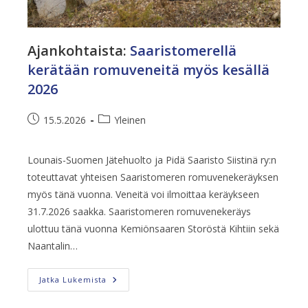
Ajankohtaista
:
Saaristomerellä
kerätään romuveneitä myös kesällä
2026
Artikkeli
Artikkelin
15.5.2026
Yleinen
julkaistu:
kategoria:
Lounais-Suomen Jätehuolto ja Pidä Saaristo Siistinä ry:n
toteuttavat yhteisen Saaristomeren romuvenekeräyksen
myös tänä vuonna. Veneitä voi ilmoittaa keräykseen
31.7.2026 saakka. Saaristomeren romuvenekeräys
ulottuu tänä vuonna Kemiönsaaren Storöstä Kihtiin sekä
Naantalin…
Saaristomerellä
Jatka Lukemista
Kerätään
Romuveneitä