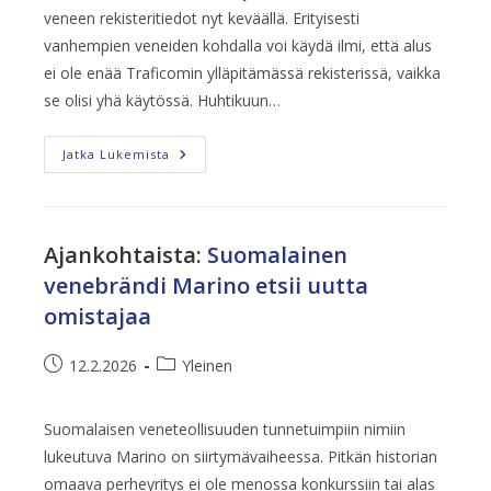
veneen rekisteritiedot nyt keväällä. Erityisesti
vanhempien veneiden kohdalla voi käydä ilmi, että alus
ei ole enää Traficomin ylläpitämässä rekisterissä, vaikka
se olisi yhä käytössä. Huhtikuun…
Vanhan
Jatka Lukemista
Veneen
Rekisteritiedot
Kannattaa
Tarkistaa
Nyt
Ajankohtaista
:
Suomalainen
venebrändi Marino etsii uutta
omistajaa
Artikkeli
Artikkelin
12.2.2026
Yleinen
julkaistu:
kategoria:
Suomalaisen veneteollisuuden tunnetuimpiin nimiin
lukeutuva Marino on siirtymävaiheessa. Pitkän historian
omaava perheyritys ei ole menossa konkurssiin tai alas