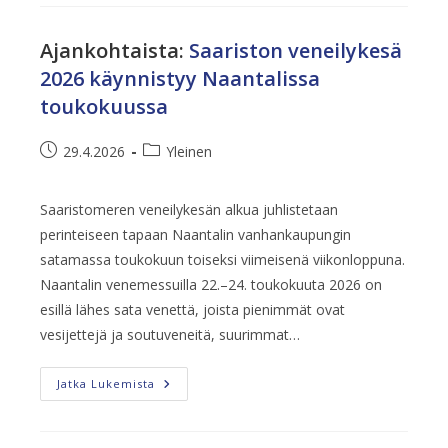
Myös
Kesällä
2026
Ajankohtaista
:
Saariston veneilykesä
2026 käynnistyy Naantalissa
toukokuussa
Artikkeli
Artikkelin
29.4.2026
Yleinen
julkaistu:
kategoria:
Saaristomeren veneilykesän alkua juhlistetaan
perinteiseen tapaan Naantalin vanhankaupungin
satamassa toukokuun toiseksi viimeisenä viikonloppuna.
Naantalin venemessuilla 22.–24. toukokuuta 2026 on
esillä lähes sata venettä, joista pienimmät ovat
vesijettejä ja soutuveneitä, suurimmat…
Saariston
Jatka Lukemista
Veneilykesä
2026
Käynnistyy
Naantalissa