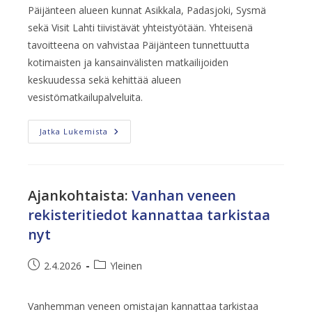
Päijänteen alueen kunnat Asikkala, Padasjoki, Sysmä
sekä Visit Lahti tiivistävät yhteistyötään. Yhteisenä
tavoitteena on vahvistaa Päijänteen tunnettuutta
kotimaisten ja kansainvälisten matkailijoiden
keskuudessa sekä kehittää alueen
vesistömatkailupalveluita.
Kansainvälinen
Jatka Lukemista
Veneilyn
Vienninedistämistapahtuma
Vakiintuu
Päijänteelle
Ajankohtaista
:
Vanhan veneen
rekisteritiedot kannattaa tarkistaa
nyt
Artikkeli
Artikkelin
2.4.2026
Yleinen
julkaistu:
kategoria:
Vanhemman veneen omistajan kannattaa tarkistaa