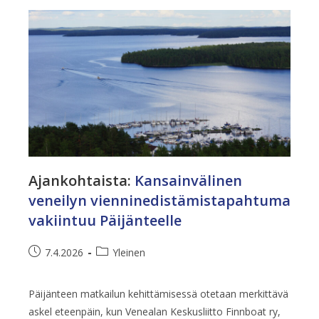
Toukokuussa
Ajankohtaista
:
Kansainvälinen
veneilyn vienninedistämistapahtuma
vakiintuu Päijänteelle
Artikkeli
Artikkelin
7.4.2026
Yleinen
julkaistu:
kategoria:
Päijänteen matkailun kehittämisessä otetaan merkittävä
askel eteenpäin, kun Venealan Keskusliitto Finnboat ry,