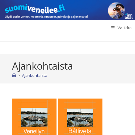
Siirry
suoraan
sisältöön
Valikko
Ajankohtaista
>
Ajankohtaista