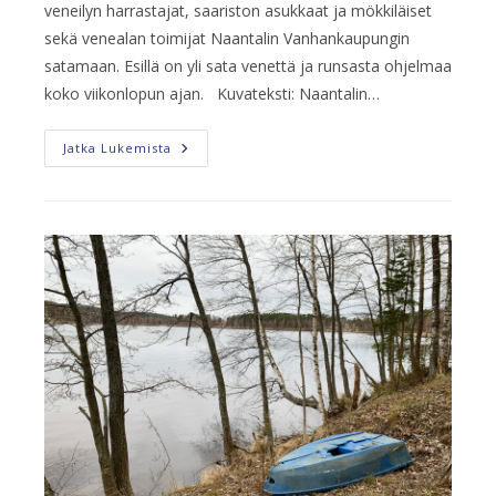
veneilyn harrastajat, saariston asukkaat ja mökkiläiset
sekä venealan toimijat Naantalin Vanhankaupungin
satamaan. Esillä on yli sata venettä ja runsasta ohjelmaa
koko viikonlopun ajan. Kuvateksti: Naantalin…
Veneilijät
Jatka Lukemista
Avaavat
Saariston
Veneilykauden
Viikonloppuna
Naantalissa