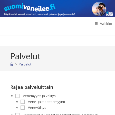
Siirry
suoraan
sisältöön
Valikko
Palvelut
>
Palvelut
Rajaa palveluittain
Venemyynti ja välitys
Vene- ja moottorimyynti
Venevälitys