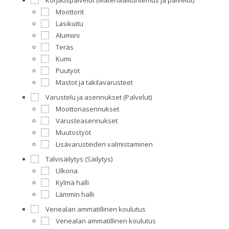
Korjauspalvelut (Materiaalituntemus ja palvelut)
Moottorit
Lasikuitu
Alumiini
Teräs
Kumi
Puutyöt
Mastot ja takilavarusteet
Varustelu ja asennukset (Palvelut)
Moottoriasennukset
Varusteasennukset
Muutostyöt
Lisävarusteiden valmistaminen
Talvisäilytys (Säilytys)
Ulkona
Kylmä halli
Lämmin halli
Venealan ammatillinen koulutus
Venealan ammatillinen koulutus