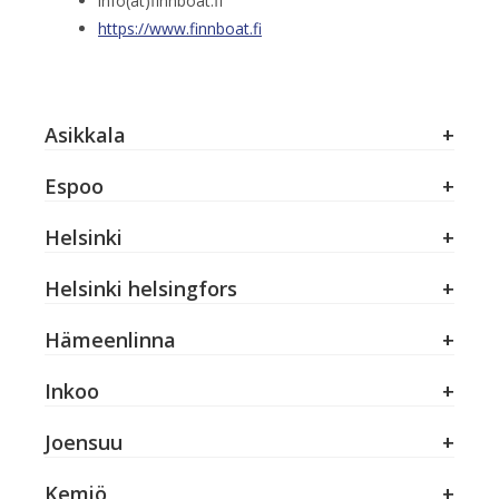
info(at)finnboat.fi
https://www.finnboat.fi
Asikkala
Espoo
Helsinki
Helsinki helsingfors
Hämeenlinna
Inkoo
Joensuu
Kemiö