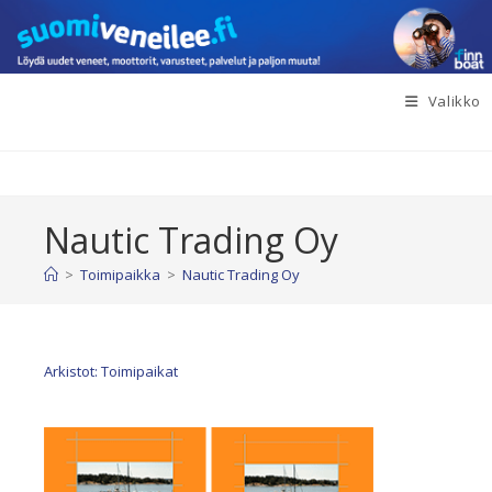
Siirry
suoraan
sisältöön
Valikko
Nautic Trading Oy
>
Toimipaikka
>
Nautic Trading Oy
Arkistot: Toimipaikat