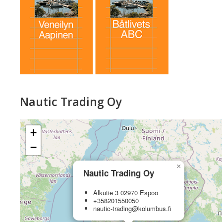
Nautic Trading Oy
+
−
×
Nautic Trading Oy
Alkutie 3 02970 Espoo
+358201550050
nautic-trading@kolumbus.fi