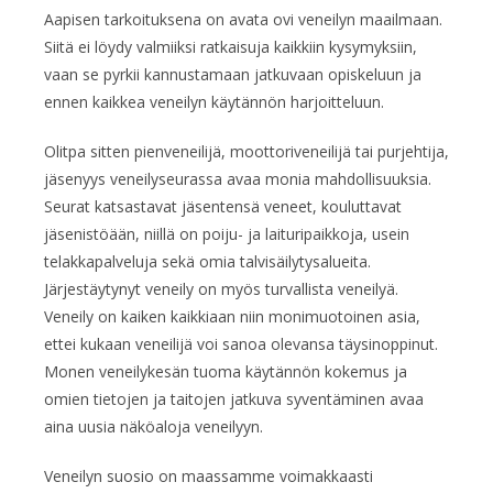
Aapisen tarkoituksena on avata ovi veneilyn maailmaan.
Siitä ei löydy valmiiksi ratkaisuja kaikkiin kysymyksiin,
vaan se pyrkii kannustamaan jatkuvaan opiskeluun ja
ennen kaikkea veneilyn käytännön harjoitteluun.
Olitpa sitten pienveneilijä, moottoriveneilijä tai purjehtija,
jäsenyys veneilyseurassa avaa monia mahdollisuuksia.
Seurat katsastavat jäsentensä veneet, kouluttavat
jäsenistöään, niillä on poiju- ja laituripaikkoja, usein
telakkapalveluja sekä omia talvisäilytysalueita.
Järjestäytynyt veneily on myös turvallista veneilyä.
Veneily on kaiken kaikkiaan niin monimuotoinen asia,
ettei kukaan veneilijä voi sanoa olevansa täysinoppinut.
Monen veneilykesän tuoma käytännön kokemus ja
omien tietojen ja taitojen jatkuva syventäminen avaa
aina uusia näköaloja veneilyyn.
Veneilyn suosio on maassamme voimakkaasti