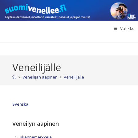
Siirry
suoraan
sisältöön
Valikko
Veneilijälle
>
Veneilijän aapinen
>
Veneilijälle
Svenska
Veneilyn aapinen
Liikennemerkkejä