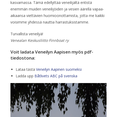
kasvamassa. Tämä edellyttää veneilijältä entistä
enemmän muiden veneilijöiden ja vesien äärellä vapaa-
aikaansa viettävien huomioonottamista, jotta me kaikki
voisimme yhdessä nauttia harrastuksistamme.
Turvallista veneilyä!
Venealan Keskusliitto Finnboat ry
Voit ladata Veneilyn Aapisen myös pdf-
tiedostona:
Lataa tästä
Veneilyn Aapinen suomeksi
Ladda upp
Båtlivets ABC på svenska