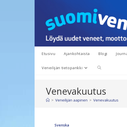
Siirry
suoraan
sisältöön
Etusivu
Ajankohtaista
Blogi
Journa
Toggle
Veneilijän tietopankki
website
Venevakuutus
search
>
Veneilijän aapinen
>
Venevakuutus
Svenska