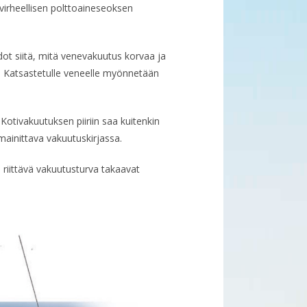
virheellisen polttoaineseoksen
ot siitä, mitä venevakuutus korvaa ja
ä. Katsastetulle veneelle myönnetään
Kotivakuutuksen piiriin saa kuitenkin
mainittava vakuutuskirjassa.
a riittävä vakuutusturva takaavat