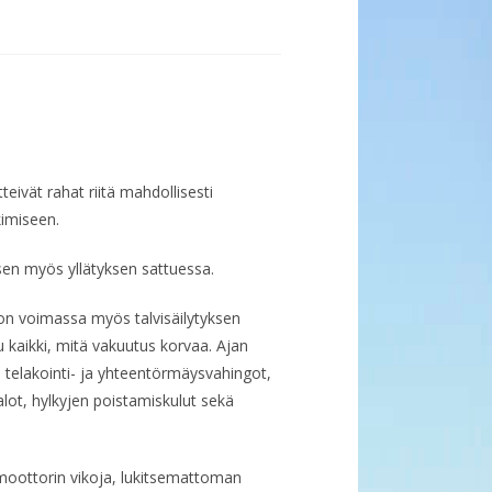
teivät rahat riitä mahdollisesti
kimiseen.
isen myös yllätyksen sattuessa.
 on voimassa myös talvisäilytyksen
 kaikki, mitä vakuutus korvaa. Ajan
, telakointi- ja yhteentörmäysvahingot,
lot, hylkyjen poistamiskulut sekä
moottorin vikoja, lukitsemattoman