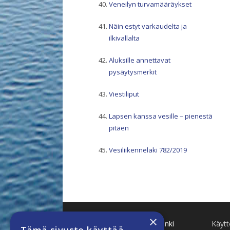
Veneilyn turvamääräykset
Näin estyt varkaudelta ja
ilkivallalta
Aluksille annettavat
pysäytysmerkit
Viestiliput
Lapsen kanssa vesille – pienestä
pitäen
Vesiliikennelaki 782/2019
×
Käenkuja 8 A 47 00500 Helsinki
Käyt