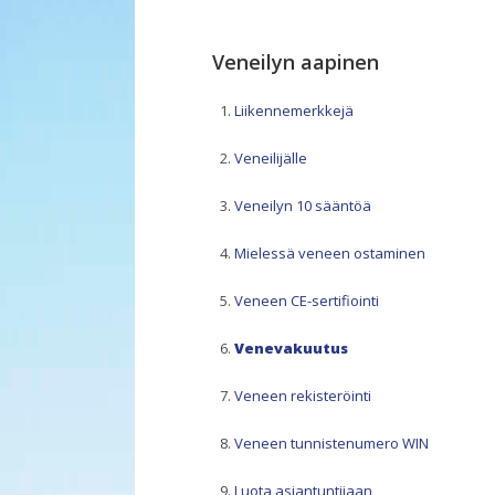
Veneilyn aapinen
Liikennemerkkejä
Veneilijälle
Veneilyn 10 sääntöä
Mielessä veneen ostaminen
Veneen CE-sertifiointi
Venevakuutus
Veneen rekisteröinti
Veneen tunnistenumero WIN
Luota asiantuntijaan