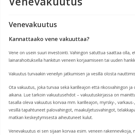
Venevakuutus
Venevakuutus
Kannattaako vene vakuuttaa?
Vene on usein suuri investointi. Vahingon satuttua saattaa olla, et
lainarahoituksella hankitun veneen korjaamiseen tai uuden hank
Vakuutus turvaakin veneilyn jatkumisen ja vesillä olosta nauttim
Ota vakuutus, joka turvaa sekä karilleajon että rikosvahingon ja
aikana. Lue tarkoin vakuutusehdot – vakuutuskirjassa on mainittu
tasalla oleva vakuutus korvaa mm. karilleajon, myrsky-, varkaus-
vesillä tapahtuneet palovahingot, maakuljetusvahingot, telakkapa
matkan keskeytymisestä aiheutuneet kulut.
Venevakuutus ei sen sijaan korvaa esim. veneen rakennevikoja, 