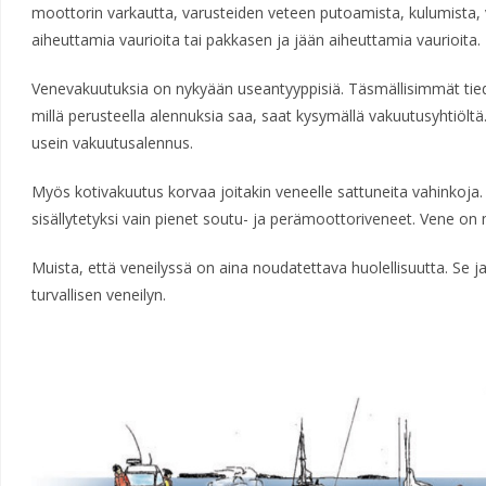
moottorin varkautta, varusteiden veteen putoamista, kulumista, 
aiheuttamia vaurioita tai pakkasen ja jään aiheuttamia vaurioita.
Venevakuutuksia on nykyään useantyyppisiä. Täsmällisimmät tied
millä perusteella alennuksia saa, saat kysymällä vakuutusyhtiölt
usein vakuutusalennus.
Myös kotivakuutus korvaa joitakin veneelle sattuneita vahinkoja. 
sisällytetyksi vain pienet soutu- ja perämoottoriveneet. Vene on 
Muista, että veneilyssä on aina noudatettava huolellisuutta. Se j
turvallisen veneilyn.