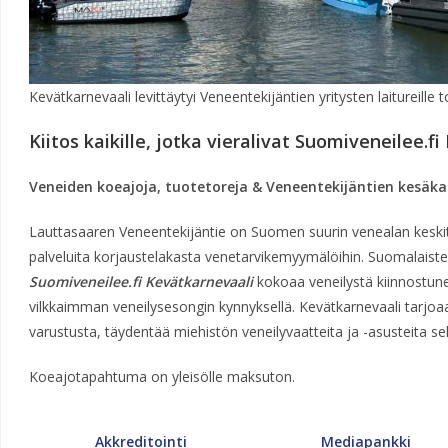
Kevätkarnevaali levittäytyi Veneentekijäntien yritysten laitureille
Kiitos kaikille, jotka vieralivat Suomiveneilee.f
Veneiden koeajoja, tuotetoreja & Veneentekijäntien kesäka
Lauttasaaren Veneentekijäntie on Suomen suurin venealan keskitt
palveluita korjaustelakasta venetarvikemyymälöihin. Suomalaiste
Suomiveneilee.fi Kevätkarnevaali
kokoaa veneilystä kiinnostune
vilkkaimman veneilysesongin kynnyksellä. Kevätkarnevaali tarjoa
varustusta, täydentää miehistön veneilyvaatteita ja -asusteita s
Koeajotapahtuma on yleisölle maksuton.
Akkreditointi
Mediapankki