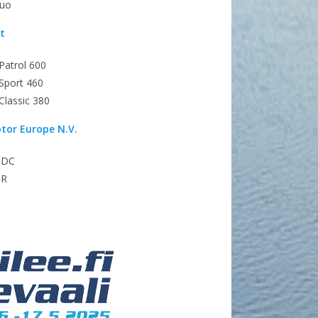
Duo
t
 Patrol 600
 Sport 460
 Classic 380
or Europe N.V.
 DC
 R