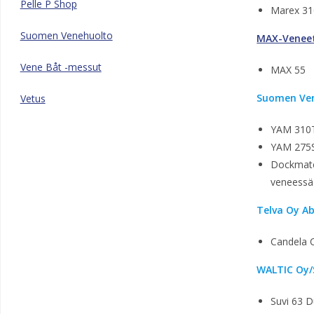
Pelle P Shop
Marex 31
Suomen Venehuolto
MAX-Venee
Vene Båt -messut
MAX 55
Suomen Ve
Vetus
YAM 310
YAM 275
Dockmate
veneessä
Telva Oy A
Candela 
WALTIC Oy/
Suvi 63 