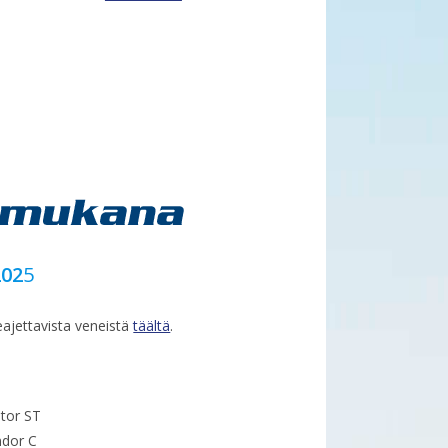
202
5
eajettavista veneistä
täältä
.
ptor ST
ndor C