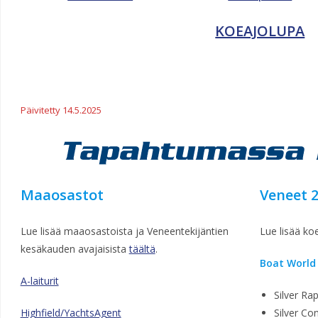
KOEAJOLUPA
Päivitetty 14.5.2025
Maaosastot
Veneet
Lue lisää maaosastoista ja Veneentekijäntien
Lue lisää ko
kesäkauden avajaisista
täältä
.
Boat World
A-laiturit
Silver Ra
Highfield/YachtsAgent
Silver Co