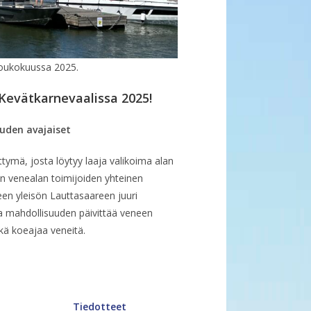
 toukokuussa 2025.
i Kevätkarnevaalissa 2025!
uden avajaiset
ymä, josta löytyy laaja valikoima alan
n venealan toimijoiden yhteinen
en yleisön Lauttasaareen juuri
a mahdollisuuden päivittää veneen
ekä koeajaa veneitä.
Tiedotteet