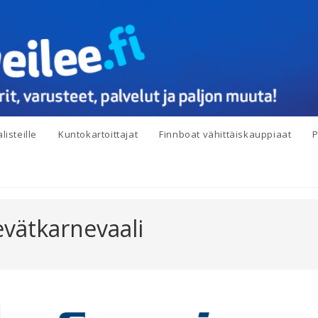
listeille
Kuntokartoittajat
Finnboat vähittäiskauppiaat
P
evätkarnevaali