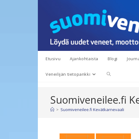
Siirry
suoraan
sisältöön
Etusivu
Ajankohtaista
Blogi
Journa
Toggle
Veneilijän tietopankki
website
Suomiveneilee.fi K
search
>
Suomiveneilee.fi Kevätkarnevaali