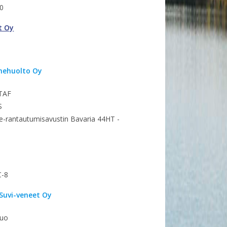
0
t Oy
nehuolto Oy
TAF
S
-rantautumisavustin Bavaria 44HT -
b
C-8
Suvi-veneet Oy
Duo