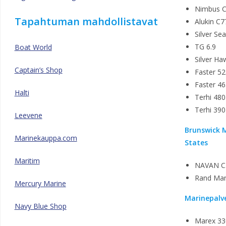
Nimbus 
Tapahtuman mahdollistavat
Alukin C7
Silver Se
TG 6.9
Boat World
Silver H
Captain’s Shop
Faster 5
Faster 4
Halti
Terhi 48
Terhi 390
Leevene
Brunswick M
Marinekauppa.com
States
Maritim
NAVAN C
Rand Ma
Mercury Marine
Marinepalv
Navy Blue Shop
Marex 33