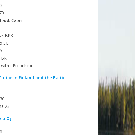
C8
70
ahawk Cabin
awk BRX
25 SC
65
0 BR
 with ePropulsion
arine in Finland and the Baltic
30
na 23
elu Oy
0