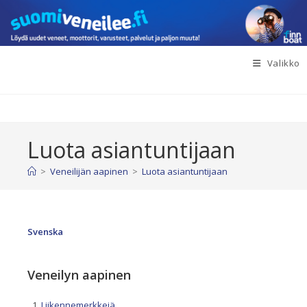
Siirry
suoraan
sisältöön
Valikko
Luota asiantuntijaan
>
Veneilijän aapinen
>
Luota asiantuntijaan
Svenska
Veneilyn aapinen
Liikennemerkkejä