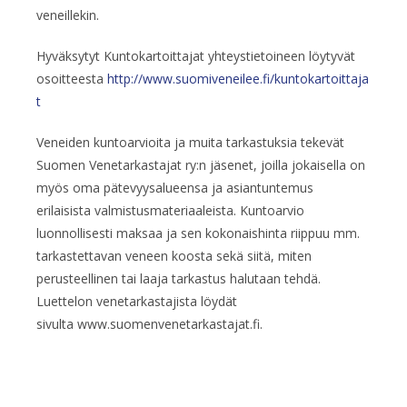
veneillekin.
Hyväksytyt Kuntokartoittajat yhteystietoineen löytyvät
osoitteesta
http://www.suomiveneilee.fi/kuntokartoittaja
t
Veneiden kuntoarvioita ja muita tarkastuksia tekevät
Suomen Venetarkastajat ry:n jäsenet, joilla jokaisella on
myös oma pätevyysalueensa ja asiantuntemus
erilaisista valmistusmateriaaleista. Kuntoarvio
luonnollisesti maksaa ja sen kokonaishinta riippuu mm.
tarkastettavan veneen koosta sekä siitä, miten
perusteellinen tai laaja tarkastus halutaan tehdä.
Luettelon venetarkastajista löydät
sivulta www.suomenvenetarkastajat.fi.