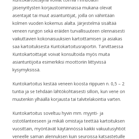
jäsenyritysten korjaustoiminnassa mukana olevat
asentajat tai muut asiantuntijat, joilla on vähintään
kolmen vuoden kokemus alalta. Järjestelmä sisältää
veneen rungon sekä eräiden turvallisuuteen olennaisesti
vaikuttavien kokonaisuuksien kartoittamisen ja asiakas
saa kartoituksesta Kuntokartoitusraportin. Tarvittaessa
Kuntokartoittajat voivat konsultoida myös muita
asiantuntijoita esimerkiksi moottoriin liittyvissä
kysymyksissä.
Kuntokartoitus kestää veneen koosta riippuen n. 0,5 – 2
tuntia ja se tehdään lähtökohtaisesti silloin, kun vene on
muutenkin ylhäällä korjausta tai talvitelakointia varten.
Kuntokartoitus soveltuu hyvin mm. myynti- ja
ostotilanteeseen ja mikäli omistaja teettää kartoituksen
vuosittain, myöntävät käytännössä kaikki vakuutusyhtiöt
veneelle saman alennuksen kuin seuroissa katsastetuille