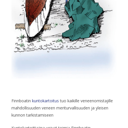
Finnboatin
kuntokartoitus
tuo kaikille veneenomistajille
mahdollisuuden veneen meriturvallisuuden ja yleisen
kunnon tarkistamiseen
Kuntokartoittajina voivat toimia Finnboatin