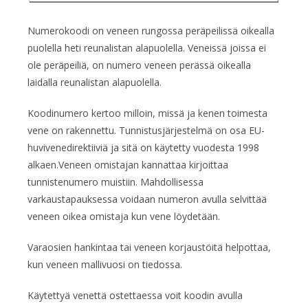
Numerokoodi on veneen rungossa peräpeilissä oikealla
puolella heti reunalistan alapuolella. Veneissä joissa ei
ole peräpeiliä, on numero veneen perässä oikealla
laidalla reunalistan alapuolella.
Koodinumero kertoo milloin, missä ja kenen toimesta
vene on rakennettu. Tunnistusjärjestelmä on osa EU-
huvivenedirektiiviä ja sitä on käytetty vuodesta 1998
alkaen.Veneen omistajan kannattaa kirjoittaa
tunnistenumero muistiin. Mahdollisessa
varkaustapauksessa voidaan numeron avulla selvittää
veneen oikea omistaja kun vene löydetään.
Varaosien hankintaa tai veneen korjaustöitä helpottaa,
kun veneen mallivuosi on tiedossa.
Käytettyä venettä ostettaessa voit koodin avulla