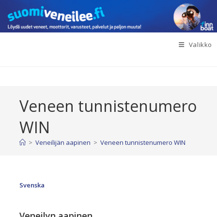
Siirry
suoraan
sisältöön
Valikko
Veneen tunnistenumero
WIN
>
Veneilijän aapinen
>
Veneen tunnistenumero WIN
Svenska
Veneilyn aapinen