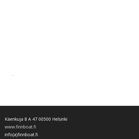
.
Käenkuja 8 A 47 00500 Helsinki
www.finnboat.fi
info(a)finnboat.fi