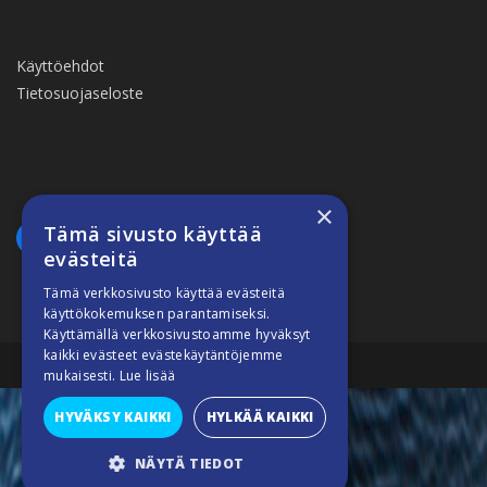
Käyttöehdot
Tietosuojaseloste
×
Tämä sivusto käyttää
evästeitä
Tämä verkkosivusto käyttää evästeitä
käyttökokemuksen parantamiseksi.
Käyttämällä verkkosivustoamme hyväksyt
kaikki evästeet evästekäytäntöjemme
Suomiveneilee © 2026
mukaisesti.
Lue lisää
HYVÄKSY KAIKKI
HYLKÄÄ KAIKKI
NÄYTÄ TIEDOT