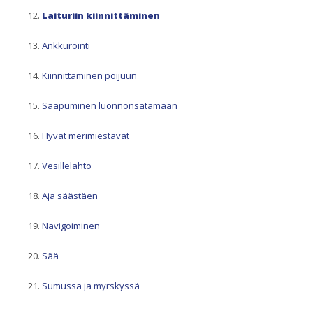
Laituriin kiinnittäminen
Ankkurointi
Kiinnittäminen poijuun
Saapuminen luonnonsatamaan
Hyvät merimiestavat
Vesillelähtö
Aja säästäen
Navigoiminen
Sää
Sumussa ja myrskyssä