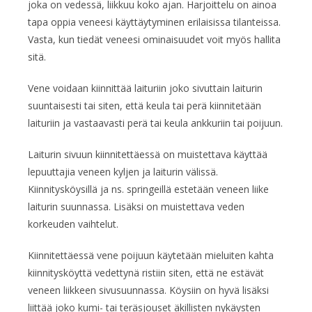
joka on vedessä, liikkuu koko ajan. Harjoittelu on ainoa
tapa oppia veneesi käyttäytyminen erilaisissa tilanteissa.
Vasta, kun tiedät veneesi ominaisuudet voit myös hallita
sitä.
Vene voidaan kiinnittää laituriin joko sivuttain laiturin
suuntaisesti tai siten, että keula tai perä kiinnitetään
laituriin ja vastaavasti perä tai keula ankkuriin tai poijuun.
Laiturin sivuun kiinnitettäessä on muistettava käyttää
lepuuttajia veneen kyljen ja laiturin välissä.
Kiinnitysköysillä ja ns. springeillä estetään veneen liike
laiturin suunnassa. Lisäksi on muistettava veden
korkeuden vaihtelut.
Kiinnitettäessä vene poijuun käytetään mieluiten kahta
kiinnitysköyttä vedettynä ristiin siten, että ne estävät
veneen liikkeen sivusuunnassa. Köysiin on hyvä lisäksi
liittää joko kumi- tai teräsjouset äkillisten nykäysten