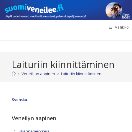
Siirry
suoraan
sisältöön
Valikko
Laituriin kiinnittäminen
>
Veneilijän aapinen
>
Laituriin kiinnittäminen
Svenska
Veneilyn aapinen
Liikennemerkkejä