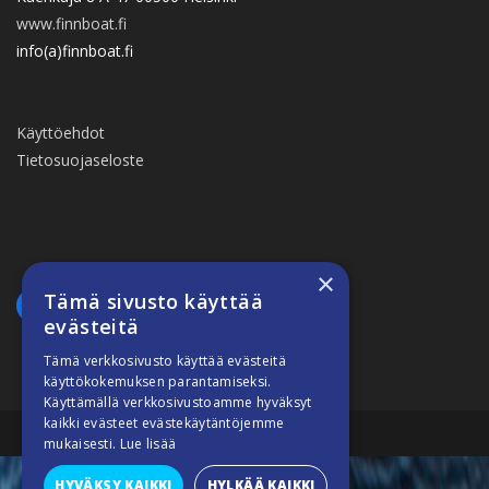
www.finnboat.fi
info(a)finnboat.fi
Käyttöehdot
Tietosuojaseloste
×
Tämä sivusto käyttää
evästeitä
Tämä verkkosivusto käyttää evästeitä
käyttökokemuksen parantamiseksi.
Käyttämällä verkkosivustoamme hyväksyt
kaikki evästeet evästekäytäntöjemme
Suomiveneilee © 2026
mukaisesti.
Lue lisää
HYVÄKSY KAIKKI
HYLKÄÄ KAIKKI