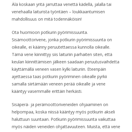
Älä koskaan yritä jarruttaa venettä kädellä, jalalla tai
venehaalla laiturista työntäen – loukkaantumisen
mahdollisuus on mitä todennäköisin!
Ota huomioon potkurin pyörimissuunta.
Sisämoottorivene, jonka potkurin pyörimissuunta on
oikealle, ei käänny peruutettaessa kunnolla oikealle.
Tämä vene kiinnittyy siis laituriin parhaiten siten, että
keulan kiinnittämisen jälkeen saadaan peruutusvaihdetta
käyttämällä veneen vasen kylki laituriin. Eteenpäin
ajettaessa taas potkurin pyöriminen oikealle pyrkii
samalla siirtämään veneen perää oikealle ja vene
kääntyy vasemmalle erittäin herkästi.
Sisäperä- ja perämoottoriveneiden ohjaaminen on
helpompaa, koska niissä kääntyy myös potkurin akseli
haluttuun suuntaan. Potkurin pyörimissuunta vaikuttaa
myös näiden veneiden ohjattavuuteen. Muista, että vene