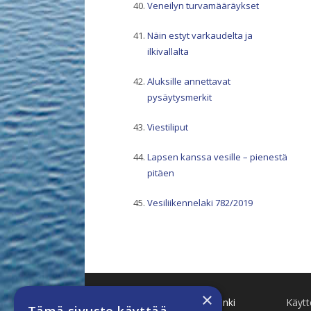
Veneilyn turvamääräykset
Näin estyt varkaudelta ja
ilkivallalta
Aluksille annettavat
pysäytysmerkit
Viestiliput
Lapsen kanssa vesille – pienestä
pitäen
Vesiliikennelaki 782/2019
×
Käenkuja 8 A 47 00500 Helsinki
Käyt