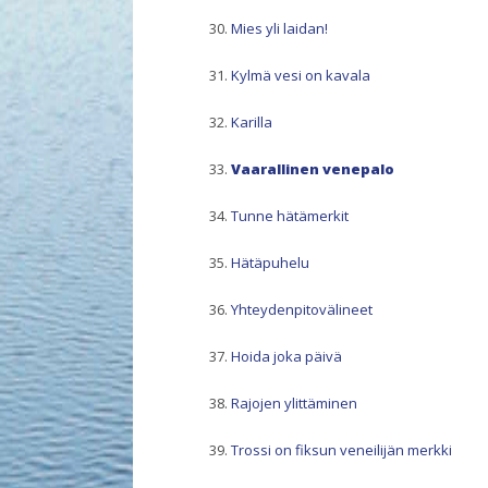
Mies yli laidan!
Kylmä vesi on kavala
Karilla
Vaarallinen venepalo
Tunne hätämerkit
Hätäpuhelu
Yhteydenpitovälineet
Hoida joka päivä
Rajojen ylittäminen
Trossi on fiksun veneilijän merkki