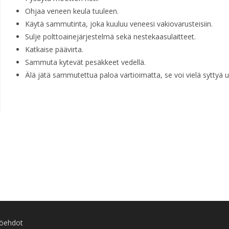
Ohjaa veneen keula tuuleen.
Käytä sammutinta, joka kuuluu veneesi vakiovarusteisiin.
Sulje polttoainejärjestelmä sekä nestekaasulaitteet.
Katkaise päävirta.
Sammuta kytevät pesäkkeet vedellä.
Älä jätä sammutettua paloa vartioimatta, se voi vielä syttyä u
töehdot