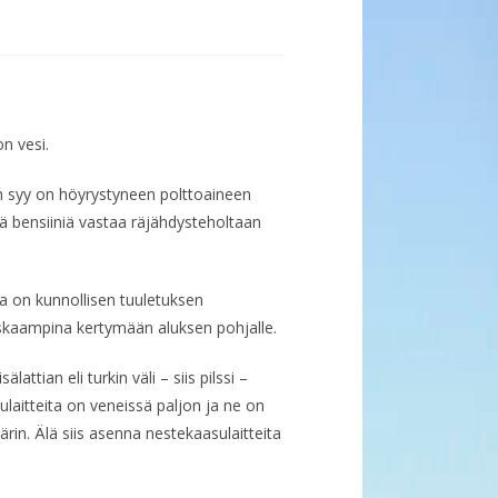
n vesi.
on syy on höyrystyneen polttoaineen
ttä bensiiniä vastaa räjähdysteholtaan
ia on kunnollisen tuuletuksen
askaampina kertymään aluksen pohjalle.
attian eli turkin väli – siis pilssi –
laitteita on veneissä paljon ja ne on
rin. Älä siis asenna nestekaasulaitteita