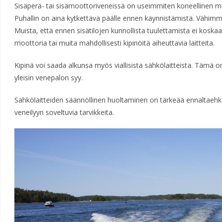
Sisäperä- tai sisämoottoriveneissä on useimmiten koneellinen moo
Puhallin on aina kytkettävä päälle ennen käynnistämistä. Vähimmä
Muista, että ennen sisätilojen kunnollista tuulettamista ei koska
moottoria tai muita mahdollisesti kipinöitä aiheuttavia laitteita.
Kipinä voi saada alkunsa myös viallisista sähkölaitteista. Tämä 
yleisin venepalon syy.
Sähkölaitteiden säännöllinen huoltaminen on tärkeää ennaltaehkä
veneilyyn soveltuvia tarvikkeita.