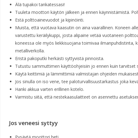
Älä tupakoi tankatessasi!
Tuuleta moottori käytön jälkeen ja ennen käynnistämistä. Po
Estä polttoainevuodot ja kipinöinti.
Muista, että vuotava kaasutin on aina vaarallinen. Koneen alle
varustettu keräilykuppi, josta alipaine vetää vuotaneen poltt
koneessa ole myös liekkisuojana toimivaa ilmanpuhdistinta, k
metalliverkolla.
Eristä pakoputki herkästi syttyvistä pinnoista.
Tutustu sammuttimen käyttöohjeisiin jo ennen kuin tarvitset
Käytä keittimiä ja lämmittimiä valmistajan ohjeiden mukaisest
Jos sinulla on iso vene, tee paloturvallisuustarkastus joka kevä
Hanki akkua varten erillinen kotelo.
Varmistu siitä, että nestekaasulaitteet on asennettu asetukse
Jos veneesi syttyy
Pysäytä moottori heti.