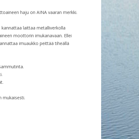
lttoaineen haju on AINA vaaran merkki.
 kannattaa laittaa metalliverkolla
oaineen moottorin imukanavaan. Ellei
annattaa imuaukko peittää tiheällä
 sammutinta.
i.
t.
n mukaisesti.