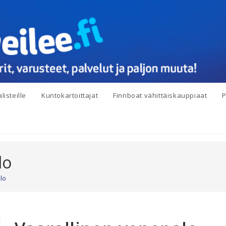
listeille
Kuntokartoittajat
Finnboat vähittäiskauppiaat
P
lo
lo