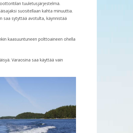
ttoritilan tuuletusjärjestelmä.
isajaksi suositellaan kahta minuuttia.
an saa sytyttää avotulta, käynnistää
onkin kaasuuntuneen polttoaineen ohella
isyä. Varaosina saa käyttää vain