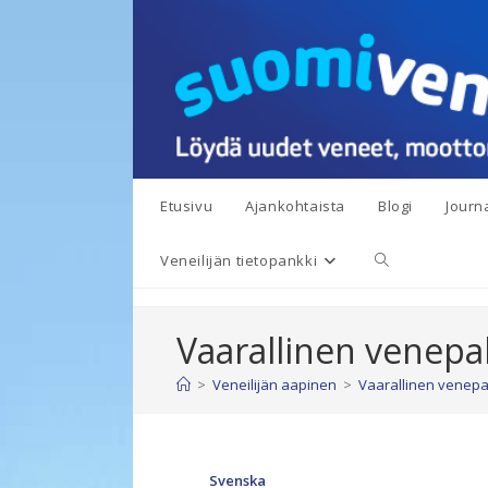
Siirry
suoraan
sisältöön
Etusivu
Ajankohtaista
Blogi
Journa
Toggle
Veneilijän tietopankki
website
Vaarallinen venepa
search
>
Veneilijän aapinen
>
Vaarallinen venepa
Svenska