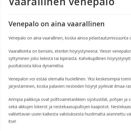
Vaarallinen venepalo
Venepalo on aina vaarallinen
Venepalo on aina vaarallinen, koska ainoa pelastautumissuunta o
Vaarallisinta on bensiini, etenkin höyrystyneenä. Yleisin venepal
syttyminen joko liekistä tai kipinästä. Kahvikupillinen höyrystyny
puoltatoista kiloa dynamiittia.
Venepalon voi estää olemalla huolellinen. Yksi keskeisimpiä toim
järjestäminen, koska palavien nesteiden höyryt pyrkivät ilmaa r
Arimpia paikkoja ovat polttoainetankkien sijoitustilat, pohjan ja sisäl
sekä akkujen lokerot ja nestekaasupullojen kaapistot. Nestekaasu
valitettavan usein kaikesta valistuksesta huolimatta asennettu vää
itse!