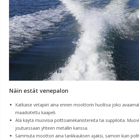
Näin estät venepalon
Katkaise virtapiiri aina ennen moottorin huoltoa joko avaamall
maadoitettu kaapeli.
Älä käytä muovisia polttoainekanistereita tai suppiloita. Muov
joutuessaan yhteen metallin kanssa.
Sammuta moottori aina tankkauksen ajaksi, samoin kuin polttoa