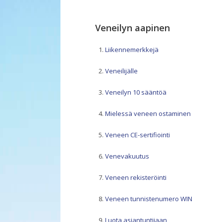
Veneilyn aapinen
Liikennemerkkejä
Veneilijälle
Veneilyn 10 sääntöä
Mielessä veneen ostaminen
Veneen CE-sertifiointi
Venevakuutus
Veneen rekisteröinti
Veneen tunnistenumero WIN
Luota asiantuntijaan