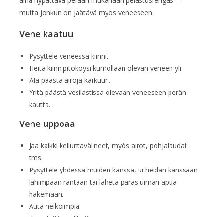
aina hypättävä perään mukanaan pelastusrengas –
mutta jonkun on jäätävä myös veneeseen.
Vene kaatuu
Pysyttele veneessä kiinni.
Heitä kiinnipitoköysi kumollaan olevan veneen yli.
Älä päästä airoja karkuun.
Yritä päästä vesilastissa olevaan veneeseen perän
kautta.
Vene uppoaa
Jaa kaikki kelluntavälineet, myös airot, pohjalaudat
tms.
Pysyttele yhdessä muiden kanssa, ui heidän kanssaan
lähimpään rantaan tai lähetä paras uimari apua
hakemaan.
Auta heikoimpia.