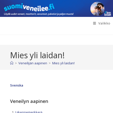
Siirry
suoraan
sisältöön
Valikko
Mies yli laidan!
>
Veneilijän aapinen
>
Mies yli laidan!
Svenska
Veneilyn aapinen
Liikennemerkkejä