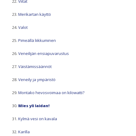
Viitat
Merikartan käyttö
Valot
Pimeällä liikkuminen
Veneilijän ensiapuvarustus
Väistämissäännöt
Veneily ja ympäristö
Montako hevosvoimaa on kilowatti?
Mies yli laidan!
Kylmä vesi on kavala
Karilla