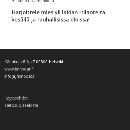
Anna hätämerkkejä.
Harjoittele mies yli laidan -tilanteita
kesällä ja rauhallisissa oloissa!
Käenkuja 8 A 47 00500 Helsinki
www.finnboat.fi
info(a)finnboat.fi
Käyttöehdot
Tietosuojaseloste