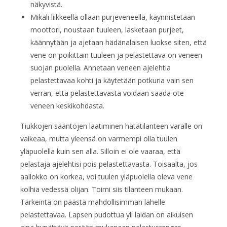
näkyvistä.
Mikäli liikkeellä ollaan purjeveneellä, käynnistetään
moottori, noustaan tuuleen, lasketaan purjeet,
käännytään ja ajetaan hädänalaisen luokse siten, että
vene on poikittain tuuleen ja pelastettava on veneen
suojan puolella. Annetaan veneen ajelehtia
pelastettavaa kohti ja käytetään potkuria vain sen
verran, että pelastettavasta voidaan saada ote
veneen keskikohdasta.
Tiukkojen sääntöjen laatiminen hätätilanteen varalle on
vaikeaa, mutta yleensä on varmempi olla tuulen
yläpuolella kuin sen alla. Silloin ei ole vaaraa, että
pelastaja ajelehtisi pois pelastettavasta. Toisaalta, jos
aallokko on korkea, voi tuulen yläpuolella oleva vene
kolhia vedessä olijan. Toimi siis tilanteen mukaan.
Tärkeintä on päästä mahdollisimman lähelle
pelastettavaa. Lapsen pudottua yli laidan on aikuisen