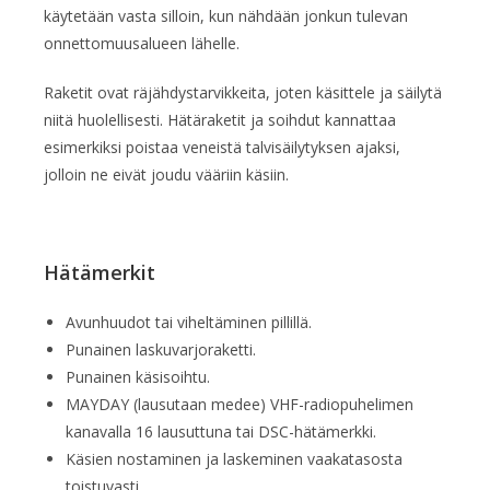
käytetään vasta silloin, kun nähdään jonkun tulevan
onnettomuusalueen lähelle.
Raketit ovat räjähdystarvikkeita, joten käsittele ja säilytä
niitä huolellisesti. Hätäraketit ja soihdut kannattaa
esimerkiksi poistaa veneistä talvisäilytyksen ajaksi,
jolloin ne eivät joudu vääriin käsiin.
Hätämerkit
Avunhuudot tai viheltäminen pillillä.
Punainen laskuvarjoraketti.
Punainen käsisoihtu.
MAYDAY (lausutaan medee) VHF-radiopuhelimen
kanavalla 16 lausuttuna tai DSC-hätämerkki.
Käsien nostaminen ja laskeminen vaakatasosta
toistuvasti.