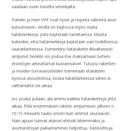
saadaan usein toiselta veneilijältä.
Puhelin ja meri-VHF ovat hyviä ja nopeita välineitä avun
kutsumiseen. Vesillä on käytössä myös muita
hätämerkkejä, joita käytetään tarvittaessa. Muista
kuitenkin, että hätämerkkejä käytetään vain todellisessa
vaaratilanteessa. Esimerkiksi hätäraketin ilkivaltaisesti
ampunut henkilö voi joutua itse maksamaan turhien
etsintöjen aiheuttamat kustannukset. Tutustu rakettien
ja muiden turvavarusteiden toimintaan etukäteen
hyvissä olosuhteissa, koska hätätilanteessa siihen ei
välttämättä ole aikaa.
Jos joudut pulaan, älä ammu kaikkia hätäraketteja yhtä
aikaa. Pidä ensimmäisen raketin ampumisen jälkeen n.
10-15 minuutin tauko ennen kuin ammut seuraavan.
Näin apuun tulevat alukset ehtivät lähemmäksi ja
avuntarvitsijan paikantaminen helpottuu. Käsisoihtuja