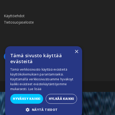
Käyttöehdot
Tietosuojaseloste
×
Tämä sivusto käyttää
evästeitä
Tämä verkkosivusto käyttää evästeitä
käyttökokemuksen parantamiseksi.
Käyttämällä verkkosivustoamme hyväksyt
kaikki evästeet evästekäytäntöjemme
Suomiveneilee © 2026
mukaisesti.
Lue lisää
HYVÄKSY KAIKKI
HYLKÄÄ KAIKKI
NÄYTÄ TIEDOT