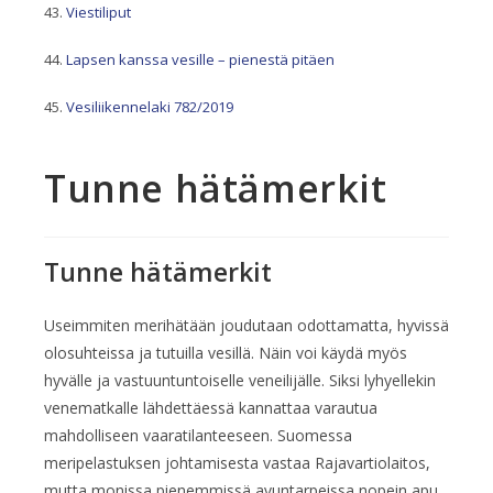
Viestiliput
Lapsen kanssa vesille – pienestä pitäen
Vesiliikennelaki 782/2019
Tunne hätämerkit
Tunne hätämerkit
Useimmiten merihätään joudutaan odottamatta, hyvissä
olosuhteissa ja tutuilla vesillä. Näin voi käydä myös
hyvälle ja vastuuntuntoiselle veneilijälle. Siksi lyhyellekin
venematkalle lähdettäessä kannattaa varautua
mahdolliseen vaaratilanteeseen. Suomessa
meripelastuksen johtamisesta vastaa Rajavartiolaitos,
mutta monissa pienemmissä avuntarpeissa nopein apu