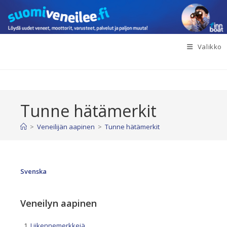
Siirry
suoraan
sisältöön
Valikko
Tunne hätämerkit
>
Veneilijän aapinen
>
Tunne hätämerkit
Svenska
Veneilyn aapinen
Liikennemerkkejä