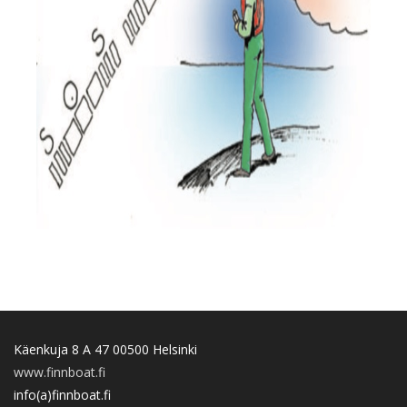
Käenkuja 8 A 47 00500 Helsinki
www.finnboat.fi
info(a)finnboat.fi