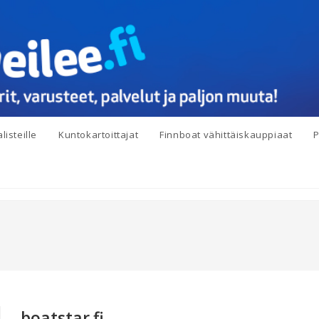
listeille
Kuntokartoittajat
Finnboat vähittäiskauppiaat
P
boatstar.fi