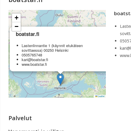
boatsta
+
−
Laste
×
boatstar.fi
sovit
0505
Lastenlinnantie 1 (käynnit etukäteen
kari@
sovittaessa) 00250 Helsinki
0505765748
www.b
kari@boatstar.fi
www.boatstar.fi
Leaflet
Palvelut