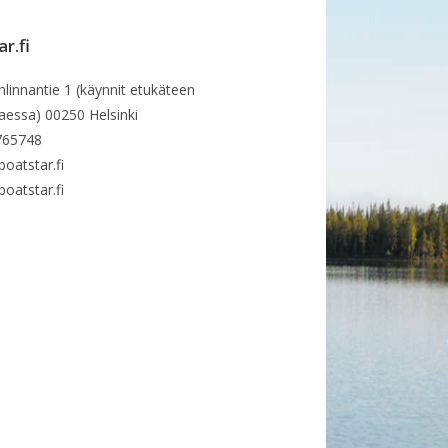
r.fi
nlinnantie 1 (käynnit etukäteen
taessa) 00250 Helsinki
765748
boatstar.fi
oatstar.fi