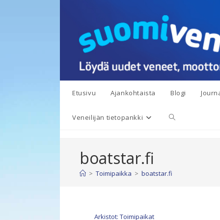
Siirry
suoraan
sisältöön
Etusivu
Ajankohtaista
Blogi
Journa
Toggle
Veneilijän tietopankki
website
boatstar.fi
search
>
Toimipaikka
>
boatstar.fi
Arkistot: Toimipaikat