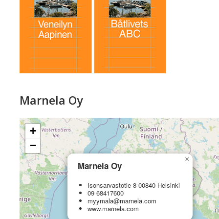
Marnela Oy
+
−
×
Marnela Oy
Isonsarvastotie 8 00840 Helsinki
09 68417600
myymala@marnela.com
www.marnela.com