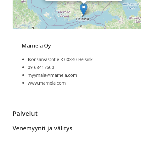
Marnela Oy
Isonsarvastotie 8 00840 Helsinki
09 68417600
myymala@marnela.com
www.marnela.com
Palvelut
Venemyynti ja välitys