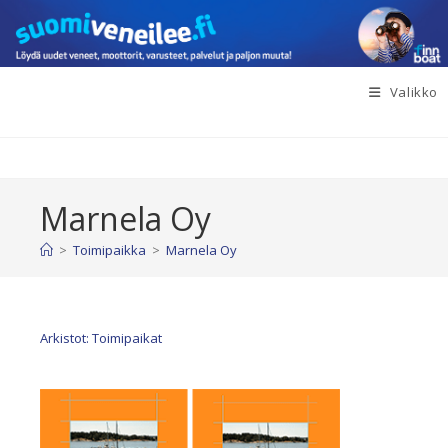
Siirry
suoraan
sisältöön
Valikko
Marnela Oy
>
Toimipaikka
>
Marnela Oy
Arkistot: Toimipaikat