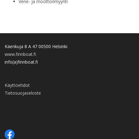
Vene- ja moottorimyynti
Käenkuja 8 A 47 00500 Helsinki
www.finnboat.fi
info(a)finnboat.fi
Käyttöehdot
Tietosuojaseloste