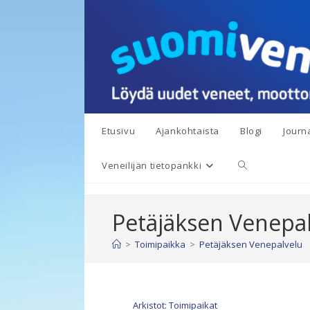
Siirry
suoraan
sisältöön
Etusivu
Ajankohtaista
Blogi
Journa
Toggle
Veneilijän tietopankki
website
Petäjäksen Venepa
search
>
Toimipaikka
>
Petäjäksen Venepalvelu
Arkistot: Toimipaikat