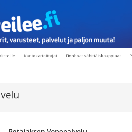
listeille
Kuntokartoittajat
Finnboat vähittäiskauppiaat
P
lvelu
Petäjäksen Venepalvelu