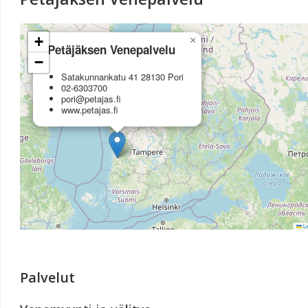
+
×
Petäjäksen Venepalvelu
−
Satakunnankatu 41 28130 Pori
02-6303700
pori@petajas.fi
www.petajas.fi
Le
Palvelut