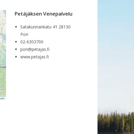
Petäjäksen Venepalvelu
Satakunnankatu 41 28130
Pori
02-6303700
pori@petajas.fi
www.petajas.fi
aflet