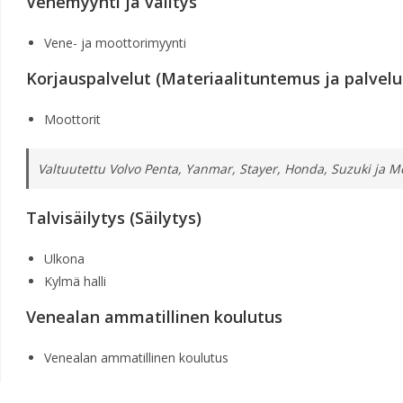
Venemyynti ja välitys
Vene- ja moottorimyynti
Korjauspalvelut (Materiaalituntemus ja palvelu
Moottorit
Valtuutettu Volvo Penta, Yanmar, Stayer, Honda, Suzuki ja M
Talvisäilytys (Säilytys)
Ulkona
Kylmä halli
Venealan ammatillinen koulutus
Venealan ammatillinen koulutus