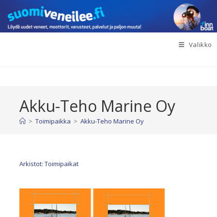
Siirry
suoraan
sisältöön
Valikko
Akku-Teho Marine Oy
>
Toimipaikka
>
Akku-Teho Marine Oy
Arkistot: Toimipaikat