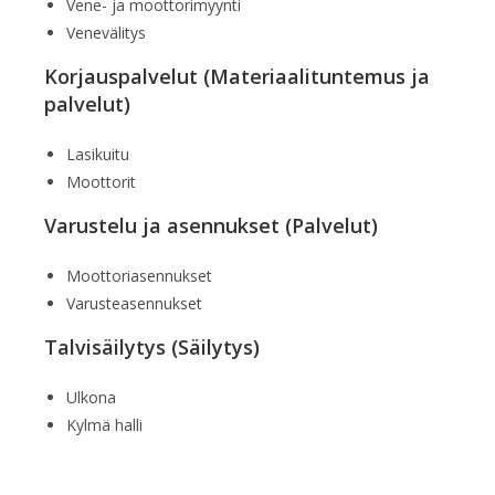
Vene- ja moottorimyynti
Venevälitys
Korjauspalvelut (Materiaalituntemus ja
palvelut)
Lasikuitu
Moottorit
Varustelu ja asennukset (Palvelut)
Moottoriasennukset
Varusteasennukset
Talvisäilytys (Säilytys)
Ulkona
Kylmä halli