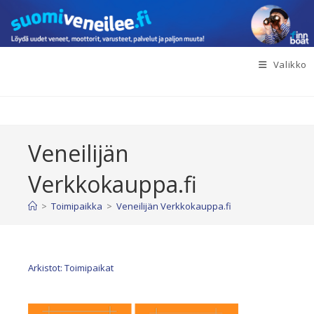
Siirry
suoraan
sisältöön
Valikko
Veneilijän
Verkkokauppa.fi
>
Toimipaikka
>
Veneilijän Verkkokauppa.fi
Arkistot: Toimipaikat