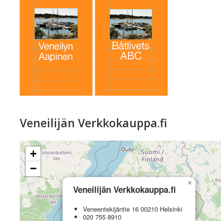
Veneilijän Verkkokauppa.fi
+
−
×
Veneilijän Verkkokauppa.fi
Veneentekijäntie 16 00210 Helsinki
020 755 8910