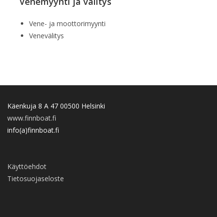
Venemyynti ja välitys
Vene- ja moottorimyynti
Venevälitys
Käenkuja 8 A 47 00500 Helsinki
www.finnboat.fi
info(a)finnboat.fi
Käyttöehdot
Tietosuojaseloste