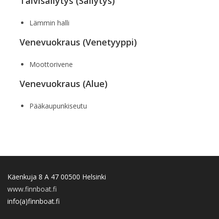
Talvisäilytys (Säilytys)
Lämmin halli
Venevuokraus (Venetyyppi)
Moottorivene
Venevuokraus (Alue)
Pääkaupunkiseutu
Käenkuja 8 A 47 00500 Helsinki
www.finnboat.fi
info(a)finnboat.fi