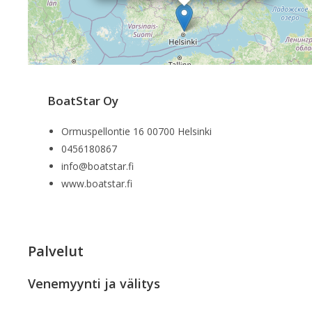
BoatStar Oy
Ormuspellontie 16 00700 Helsinki
0456180867
info@boatstar.fi
www.boatstar.fi
Palvelut
Venemyynti ja välitys