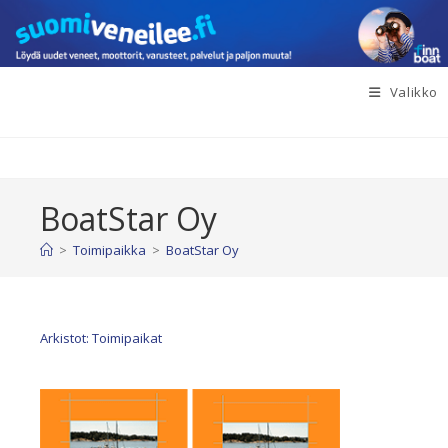
Siirry
suoraan
sisältöön
Valikko
BoatStar Oy
>
Toimipaikka
>
BoatStar Oy
Arkistot: Toimipaikat