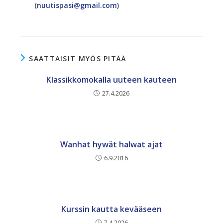
(
nuutispasi@gmail.com
)
SAATTAISIT MYÖS PITÄÄ
Klassikkomokalla uuteen kauteen
27.4.2026
Wanhat hywät halwat ajat
6.9.2016
Kurssin kautta kevääseen
7.4.2026