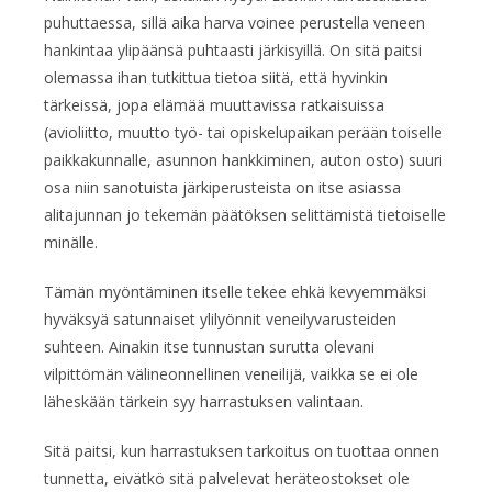
puhuttaessa, sillä aika harva voinee perustella veneen
hankintaa ylipäänsä puhtaasti järkisyillä. On sitä paitsi
olemassa ihan tutkittua tietoa siitä, että hyvinkin
tärkeissä, jopa elämää muuttavissa ratkaisuissa
(avioliitto, muutto työ- tai opiskelupaikan perään toiselle
paikkakunnalle, asunnon hankkiminen, auton osto) suuri
osa niin sanotuista järkiperusteista on itse asiassa
alitajunnan jo tekemän päätöksen selittämistä tietoiselle
minälle.
Tämän myöntäminen itselle tekee ehkä kevyemmäksi
hyväksyä satunnaiset ylilyönnit veneilyvarusteiden
suhteen. Ainakin itse tunnustan surutta olevani
vilpittömän välineonnellinen veneilijä, vaikka se ei ole
läheskään tärkein syy harrastuksen valintaan.
Sitä paitsi, kun harrastuksen tarkoitus on tuottaa onnen
tunnetta, eivätkö sitä palvelevat heräteostokset ole