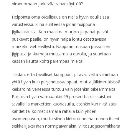
nimenomaan järkevää rahankäyttöä?
Helpointa oma oikullisuus on niellä hyvin edullisissa
varusteissa. Siinä suhteessa pidän huippuna
jigikalastusta. Kun maailma murjoo ja pahat päivät
puskevat päälle, on hyvin halpa lohtu ostettavissa
marketin viehehyllystä. Nappaan mukaan pussillisen
jigipäitä ja -kumeja muutamalla eurolla, ja suuntaan
kassan kautta kohti parempaa mieltä!
Tiedän, että tavalliset kumpparit pitävät vettä vähintään
yhtä hyvin kuin purjehdussaappaat, mutta jälkimmäisissä
keikarointi veneessä tuntuu vain jotenkin oikeammalta.
Pärjäisin hyvin varmaankin 99 prosenttia reissuistani
tavallisilla markettien kuoriasuilla, etenkin kun niitä saisi
kahdet tai kolmet samalla rahalla kuin yhden
avomeripuvun, mutta siihen kietoutuneena tunnen itseni
seikkailijaksi ihan normipäivänäkin. Viiltosuojasormikkaita