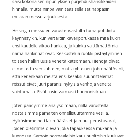
saisi kokonaisen nipun yksien purjehdushansikkaiden
hinnalla, mutta niinpä vain taas sellaiset nappasin
mukaan messutarjouksesta.
Helsingin messujen varusteosastolta tämä pohdinta
käynnistyikin, kun vertailtiin kaveriporukassa mitä kukin
ensi kaudelle aikoo hankkia, ja kuinka välttämättömiä
nämä hankinnat ovat. Keskustelua ruokki pistäytyminen
toiseen halliin uusia veneitä katsomaan. Hienoja olivat,
ei moitetta sen suhteen, mutta yhteinen johtopäätös oli,
että kenenkään meistä ensi kesäksi suunnittelemat
reissut eivät juuri paranisi nykyisiä vanhoja veneitä
vaihtamalla. Eivät tosin varmasti huononisikaan.
Joten päädyimme analysoimaan, millä varusteilla
nostaisimme parhaiten onnellisuuttamme vesillä.
Hylkäsimme heti lakimääräiset ja muut perustavarat,
joiden oletimme olevan joka tapauksessa mukana ja
kunnossa. Samoin normaaleihin kausihuoltoihin kuuluvat