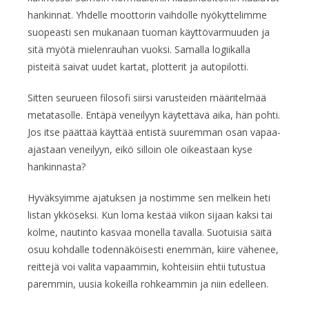
hankinnat. Yhdelle moottorin vaihdolle nyökyttelimme
suopeasti sen mukanaan tuoman käyttövarmuuden ja
sitä myötä mielenrauhan vuoksi. Samalla logiikalla
pisteitä saivat uudet kartat, plotterit ja autopilotti.
Sitten seurueen filosofi siirsi varusteiden määritelmää
metatasolle. Entäpä veneilyyn käytettävä aika, hän pohti.
Jos itse päättää käyttää entistä suuremman osan vapaa-
ajastaan veneilyyn, eikö silloin ole oikeastaan kyse
hankinnasta?
Hyväksyimme ajatuksen ja nostimme sen melkein heti
listan ykköseksi. Kun loma kestää viikon sijaan kaksi tai
kolme, nautinto kasvaa monella tavalla. Suotuisia säitä
osuu kohdalle todennäköisesti enemmän, kiire vähenee,
reittejä voi valita vapaammin, kohteisiin ehtii tutustua
paremmin, uusia kokeilla rohkeammin ja niin edelleen.