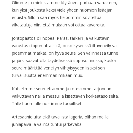
Olimme jo mielestämme löytäneet parhaan varusteen,
kun yksi joukosta keksi vielä yhden huomion lisäajan
eduista. Silloin saa myös helpommin soviteltua
aikatauluja niin, että mukaan voi ottaa kavereita.
Johtopäätös oli nopea. Paras, tärkein ja vaikuttavin
varustus riippumatta siitä, onko kyseessä iltaveneily vai
pidemmät matkat, on hyvä seura. Sen valinnassa tunne
ja järki saavat olla täydellisessä sopusoinnussa, koska
seura määrittää veneilyn viihtyisyyden lisäksi sen
turvallisuutta enemmän mikään muu.
Katselimme seuruettamme ja totesimme tarjonnan
vaikuttavan näillä messuilla kiitettävän korkeatasoiselta.
Tälle huomiolle nostimme tuopilliset.
Artesaaniolutta eikä tavallista lageria, olihan meillä
juhlapäivä ja valinta tuntui järkevältä.