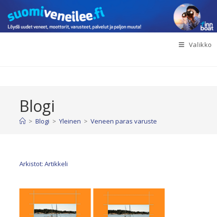
Siirry
suoraan
sisältöön
Valikko
Blogi
>
Blogi
>
Yleinen
>
Veneen paras varuste
Arkistot: Artikkeli