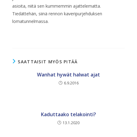
asioita, niitä sen kummemmin ajattelematta.
Tiedättehän, siinä rennon kaveripurjehduksen
lomatunnelmassa.
SAATTAISIT MYÖS PITÄÄ
Wanhat hywät halwat ajat
6.9.2016
Kaduttaako telakointi?
13.1.2020