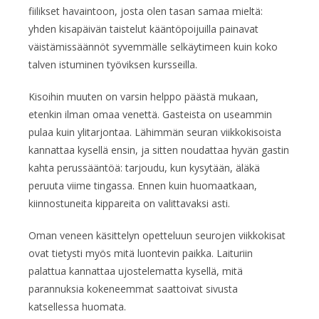
fiilikset havaintoon, josta olen tasan samaa mieltä:
yhden kisapäivän taistelut kääntöpoijuilla painavat
väistämissäännöt syvemmälle selkäytimeen kuin koko
talven istuminen työviksen kursseilla.
Kisoihin muuten on varsin helppo päästä mukaan,
etenkin ilman omaa venettä. Gasteista on useammin
pulaa kuin ylitarjontaa. Lähimmän seuran viikkokisoista
kannattaa kysellä ensin, ja sitten noudattaa hyvän gastin
kahta perussääntöä: tarjoudu, kun kysytään, äläkä
peruuta viime tingassa. Ennen kuin huomaatkaan,
kiinnostuneita kippareita on valittavaksi asti.
Oman veneen käsittelyn opetteluun seurojen viikkokisat
ovat tietysti myös mitä luontevin paikka. Laituriin
palattua kannattaa ujostelematta kysellä, mitä
parannuksia kokeneemmat saattoivat sivusta
katsellessa huomata.