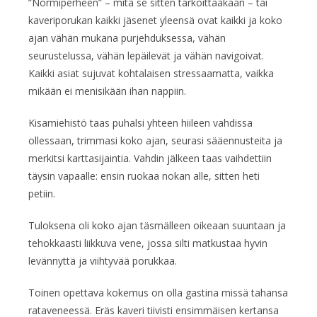
”Normiperheen” – mitä se sitten tarkoittaakaan – tai
kaveriporukan kaikki jäsenet yleensä ovat kaikki ja koko
ajan vähän mukana purjehduksessa, vähän
seurustelussa, vähän lepäilevät ja vähän navigoivat.
Kaikki asiat sujuvat kohtalaisen stressaamatta, vaikka
mikään ei menisikään ihan nappiin.
Kisamiehistö taas puhalsi yhteen hiileen vahdissa
ollessaan, trimmasi koko ajan, seurasi sääennusteita ja
merkitsi karttasijaintia. Vahdin jälkeen taas vaihdettiin
täysin vapaalle: ensin ruokaa nokan alle, sitten heti
petiin.
Tuloksena oli koko ajan täsmälleen oikeaan suuntaan ja
tehokkaasti liikkuva vene, jossa silti matkustaa hyvin
levännyttä ja viihtyvää porukkaa.
Toinen opettava kokemus on olla gastina missä tahansa
rataveneessä. Eräs kaveri tiivisti ensimmäisen kertansa