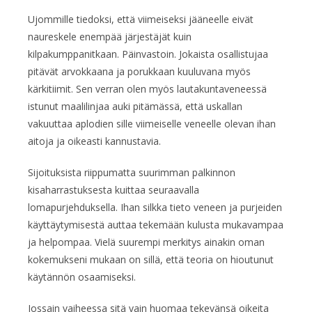
Ujommille tiedoksi, että viimeiseksi jääneelle eivät
naureskele enempää järjestäjät kuin
kilpakumppanitkaan. Päinvastoin. Jokaista osallistujaa
pitävät arvokkaana ja porukkaan kuuluvana myös
kärkitiimit. Sen verran olen myös lautakuntaveneessä
istunut maalilinjaa auki pitämässä, että uskallan
vakuuttaa aplodien sille viimeiselle veneelle olevan ihan
aitoja ja oikeasti kannustavia.
Sijoituksista riippumatta suurimman palkinnon
kisaharrastuksesta kuittaa seuraavalla
lomapurjehduksella. Ihan silkka tieto veneen ja purjeiden
käyttäytymisestä auttaa tekemään kulusta mukavampaa
ja helpompaa. Vielä suurempi merkitys ainakin oman
kokemukseni mukaan on sillä, että teoria on hioutunut
käytännön osaamiseksi.
Jossain vaiheessa sitä vain huomaa tekevänsä oikeita