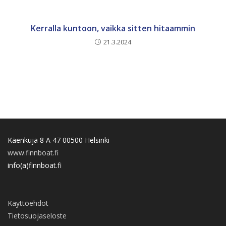
Kerralla kuntoon, vaikka sitten hitaammin
21.3.2024
Käenkuja 8 A 47 00500 Helsinki
www.finnboat.fi
info(a)finnboat.fi
Käyttöehdot
Tietosuojaseloste