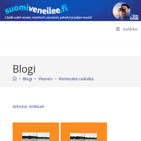
Siirry
suoraan
sisältöön
Valikko
Blogi
>
Blogi
>
Yleinen
>
Rentoutta radoilta
Arkistot: Artikkeli