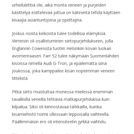
urheilulehtiä ole, aika monta veneen ja purjeiden
käsittelyä esittelevää juttua on kätevintä tehdä käyttäen
kisaajia asiantuntijoina ja opettajina.
Joskus noista keikoista tulee todellisia elämyksiä.
Viimeisin oli osallistuminen siirtopurjehdukseen, jolla
Englannin Cowesista tuotiin Helsinkiin kovan luokan
avomeriraaseri. Farr 52 tulee näkymään Suomenlahden
kisoissa nimellä Audi G-Tron, ja epäilemättä siinä
joukossa, joka kamppailee kisan nopeimman veneen
tittelistä.
Pitkä siirto muistuttaa monessa mielessä enemmän
tavallisilla veneillä tehtäviä matkapurjehduksia kuin
kilpailua. Siksi oli kiinnostavaa tarkkailla, kuinka
kisamiehistö toimii ollessaan leppoisalla vaihteella.
Päällimmäisin ero oli intensiteetin jyrkkä vaihtelu.