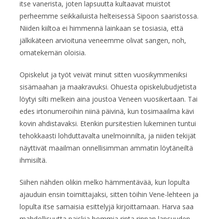
itse vanerista, joten lapsuutta kultaavat muistot
perheemme seikkailuista helteisessä Sipoon saaristossa.
Niiden kiiltoa ei himmennä lainkaan se tosiasia, että
jälkikäteen arvioituna veneemme olivat sangen, noh,
omatekemän oloisia.
Opiskelut ja työt veivät minut sitten vuosikymmeniksi
sisämaahan ja maakravuksi. Ohuesta opiskelubudjetista
löytyi silti melkein aina joustoa Veneen vuosikertaan. Tai
edes irtonumeroihin niinä päivinä, kun tosimaailma kävi
kovin ahdistavaksi. Etenkin pursitestien lukeminen tuntui
tehokkaasti lohduttavalta unelmoinnilta, ja niiden tekijät
näyttivät maailman onnellisimman ammatin löytäneiltä
ihmisiltä.
Siihen nähden olikin melko hämmentävää, kun lopulta
ajauduin ensin toimittajaksi, sitten töihin Vene-lehteen ja
lopulta itse samaisia esittelyjä kirjoittamaan. Harva saa
mahdollisuutta paiskia hommia rinta rinnan lapsuuden