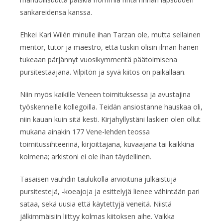
sankareidensa kanssa.
Ehkei Kari Wilén minulle ihan Tarzan ole, mutta sellainen
mentor, tutor ja maestro, että tuskin olisin ilman hänen
tukeaan pärjännyt vuosikymmentä päätoimisena
pursitestaajana. Vilpitön ja syvä kiitos on paikallaan.
Niin myös kaikille Veneen toimituksessa ja avustajina
työskenneille kollegoilla. Teidän ansiostanne hauskaa oli,
niin kauan kuin sitä kesti. Kirjahyllystäni laskien olen ollut
mukana ainakin 177 Vene-lehden teossa
toimitussihteerinä, kirjoittajana, kuvaajana tai kaikkina
kolmena; arkistoni ei ole ihan täydellinen.
Tasaisen vauhdin taulukolla arvioituna julkaistuja
pursitestejä, -koeajoja ja esittelyjä lienee vähintään pari
sataa, sekä uusia että käytettyjä veneitä. Niistä
jälkimmäisiin liittyy kolmas kiitoksen aihe. Vaikka