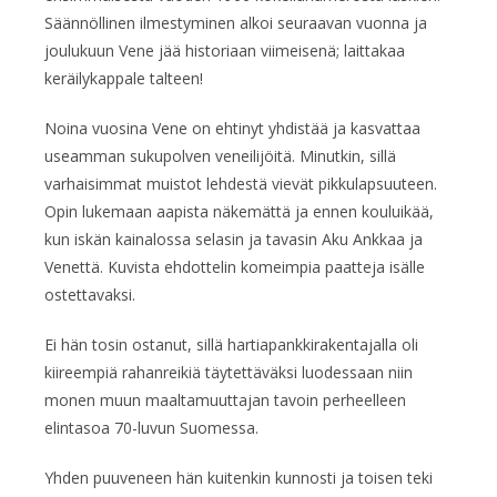
Säännöllinen ilmestyminen alkoi seuraavan vuonna ja
joulukuun Vene jää historiaan viimeisenä; laittakaa
keräilykappale talteen!
Noina vuosina Vene on ehtinyt yhdistää ja kasvattaa
useamman sukupolven veneilijöitä. Minutkin, sillä
varhaisimmat muistot lehdestä vievät pikkulapsuuteen.
Opin lukemaan aapista näkemättä ja ennen kouluikää,
kun iskän kainalossa selasin ja tavasin Aku Ankkaa ja
Venettä. Kuvista ehdottelin komeimpia paatteja isälle
ostettavaksi.
Ei hän tosin ostanut, sillä hartiapankkirakentajalla oli
kiireempiä rahanreikiä täytettäväksi luodessaan niin
monen muun maaltamuuttajan tavoin perheelleen
elintasoa 70-luvun Suomessa.
Yhden puuveneen hän kuitenkin kunnosti ja toisen teki