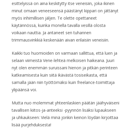
esittelyissä on aina keskitytty itse veneisiin, joka ikinen
minut omaan veneeseensä päästänyt kippari on jättänyt
myös inhimillisen jäljen. Te olette opettaneet
käytännössä, kuinka monella tavalla vesillä olosta
voikaan nauttia. Ja antaneet sen tuhannen
trimmausvinkkiä keskenään aivan erilaisiin veneisiin.
Kaikki tuo huomioiden on varmaan sallittua, että luen ja
selaan viimeistä Vene-lehteä melkoisen haikeana. Juuri
nyt olen enemmän suruissani hienon ja pitkän perinteen
katkeamisesta kuin siitä ikävästä tosiseikasta, että
samalla jään niin työttömäksi kuin freelance-toimittaja
ylipäänsä voi.
Mutta nuo molemmat yhteenlaskien päätän jäähyväiseni
tavallisen kiitos-ja-anteeksi -pyynnön lisäksi lupaukseen
ja uhkaukseen: Vielä minä jonkin keinon löydän kirjoittaa
lisää purjehduksesta!