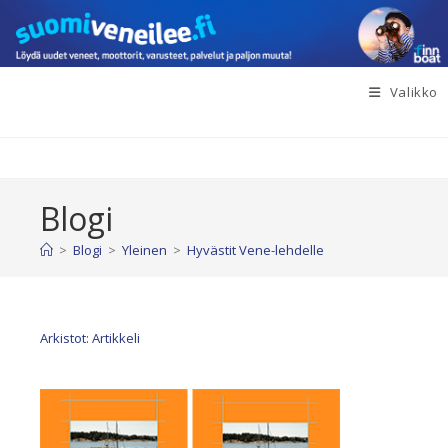
Siirry
suoraan
sisältöön
Valikko
Blogi
>
Blogi
>
Yleinen
>
Hyvästit Vene-lehdelle
Arkistot: Artikkeli