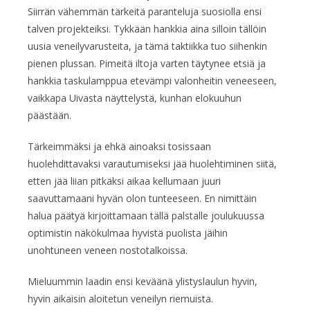
Siirrän vähemmän tärkeitä paranteluja suosiolla ensi
talven projekteiksi. Tykkään hankkia aina silloin tällöin
uusia veneilyvarusteita, ja tämä taktiikka tuo siihenkin
pienen plussan. Pimeitä iltoja varten täytynee etsiä ja
hankkia taskulamppua etevämpi valonheitin veneeseen,
vaikkapa Uivasta näyttelystä, kunhan elokuuhun
päästään.
Tärkeimmäksi ja ehkä ainoaksi tosissaan
huolehdittavaksi varautumiseksi jää huolehtiminen siitä,
etten jää liian pitkäksi aikaa kellumaan juuri
saavuttamaani hyvän olon tunteeseen. En nimittäin
halua päätyä kirjoittamaan tällä palstalle joulukuussa
optimistin näkökulmaa hyvistä puolista jäihin
unohtuneen veneen nostotalkoissa.
Mieluummin laadin ensi keväänä ylistyslaulun hyvin,
hyvin aikaisin aloitetun veneilyn riemuista.