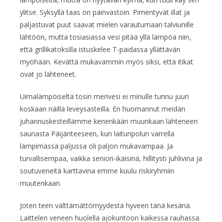
ylitse. Syksyllä taas on päinvastoin. Pimentyvät illat ja
paljastuvat puut saavat mielen varautumaan talviunille
lähtöön, mutta tosiasiassa vesi pitää yllä lämpöä niin,
että grillikatoksilla istuskelee T-paidassa yllättävän
myöhään. Kevättä mukavammin myös siksi, että itikat
ovat jo lähteneet.
Uimalämpöiseltä tosin merivesi ei minulle tunnu juuri
koskaan näillä leveysasteilla. En huomannut meidän
juhannuskesteillämme kenenkään muunkaan lähteneen
saunasta Päijänteeseen, kun laituripolun varrella
lämpimässä paljussa oli paljon mukavampaa. Ja
turvallisempaa, vaikka seniori-ikäisinä, hillitysti juhlivina ja
soutuveneitä karttavina emme kuulu riskiryhmiin
muutenkaan.
Joten teen välttämättömyydestä hyveen tänä kesänä.
Laittelen veneen huolella ajokuntoon kaikessa rauhassa.