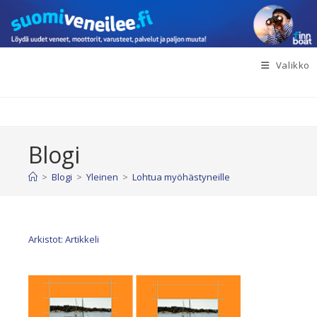
Siirry
suoraan
sisältöön
Valikko
Blogi
>
Blogi
>
Yleinen
>
Lohtua myöhästyneille
Arkistot: Artikkeli