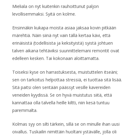
Mieliala on nyt kuitenkin rauhoittunut paljon
levollisemmaksi. Syitä on kolme.
Ensinnäkin kukapa moista asiaa jaksaa kovin pitkään
märehtiä. Näin siinä nyt vain tällä kertaa kävi, että
erinäisistä (todellisista ja keksityistä) syistä johtuen
talven aikana tehtäviksi suunnittelemani remontit ovat
edelleen kesken. Tai kokonaan aloittamatta.
Toiseksi kyse on harrastuksesta, muistuttelen itseäni;
sen on tarkoitus helpottaa stressiä, ei tuottaa sitä lisää.
Sitä paitsi olen sentään päässyt vesille kavereiden
veneiden kyydissä. Se on hyvä muistutus siitä, että
kannattaa olla talvella heille kiltti, niin kesä tuntuu
paremmalta.
Kolmas syy on silti tärkein, sillä se on minulle ihan uusi
oivallus. Tuskailin nimittäin huoltani ystävälle, jolla oli