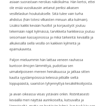
asiaan suorastaan nerokas näkökulma. Hän kertoi, ettei
ole enää vuosikausiin antanut periksi aikaisen
vesillelaskun houkutukselle. Siitä tulee vain turha
ahdistus (hän totesi vilkaisten minuun alta kulmain).
Lisäksi kaikki kevään huollot ja korjaustyöt joutuu
tekemään näpit kylmässä, tarvikkeita hankkiessa joutuu
seisomaan kassajonoissa ja mikä tärkeintä: keväällä ja
alkukesällä siellä vesillä on kaikkein kylmintä ja
epämukavinta.
Paljon mieluummin hän laittaa veneen rauhassa
kuntoon ilmojen lämmittyä, pudottaa sen
uimakelpoiseen mereen heinäkuussa ja jatkaa sitten
kautta syyslämpöisissä keleissä pitkälle sieltä
loppupäästä, saariston tyhjennyttyä kesäkiihkoilijoista.
Ja aivan oikeassa viisas ystäväni onkin. Ristiriitaisesti
keväällä meri näyttää aurinkoiselta, kutsuvalta ja
lämpöiseltä, mutta on hyytävän kylmä, kun tuuli käy sen