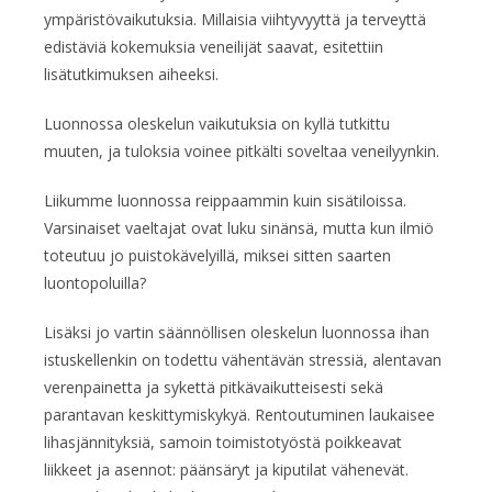
ympäristövaikutuksia. Millaisia viihtyvyyttä ja terveyttä
edistäviä kokemuksia veneilijät saavat, esitettiin
lisätutkimuksen aiheeksi.
Luonnossa oleskelun vaikutuksia on kyllä tutkittu
muuten, ja tuloksia voinee pitkälti soveltaa veneilyynkin.
Liikumme luonnossa reippaammin kuin sisätiloissa.
Varsinaiset vaeltajat ovat luku sinänsä, mutta kun ilmiö
toteutuu jo puistokävelyillä, miksei sitten saarten
luontopoluilla?
Lisäksi jo vartin säännöllisen oleskelun luonnossa ihan
istuskellenkin on todettu vähentävän stressiä, alentavan
verenpainetta ja sykettä pitkävaikutteisesti sekä
parantavan keskittymiskykyä. Rentoutuminen laukaisee
lihasjännityksiä, samoin toimistotyöstä poikkeavat
liikkeet ja asennot: päänsäryt ja kiputilat vähenevät.