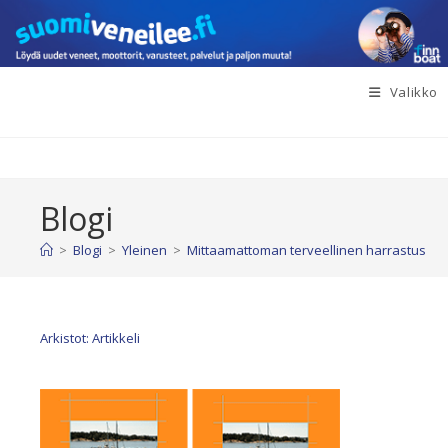
Siirry
suoraan
sisältöön
Valikko
Blogi
>
Blogi
>
Yleinen
>
Mittaamattoman terveellinen harrastus
Arkistot: Artikkeli