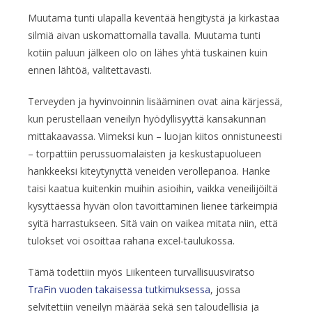
Muutama tunti ulapalla keventää hengitystä ja kirkastaa
silmiä aivan uskomattomalla tavalla. Muutama tunti
kotiin paluun jälkeen olo on lähes yhtä tuskainen kuin
ennen lähtöä, valitettavasti.
Terveyden ja hyvinvoinnin lisääminen ovat aina kärjessä,
kun perustellaan veneilyn hyödyllisyyttä kansakunnan
mittakaavassa. Viimeksi kun – luojan kiitos onnistuneesti
– torpattiin perussuomalaisten ja keskustapuolueen
hankkeeksi kiteytynyttä veneiden verollepanoa. Hanke
taisi kaatua kuitenkin muihin asioihin, vaikka veneilijöiltä
kysyttäessä hyvän olon tavoittaminen lienee tärkeimpiä
syitä harrastukseen. Sitä vain on vaikea mitata niin, että
tulokset voi osoittaa rahana excel-taulukossa.
Tämä todettiin myös Liikenteen turvallisuusviratso
TraFin vuoden takaisessa tutkimuksessa
, jossa
selvitettiin veneilyn määrää sekä sen taloudellisia ja