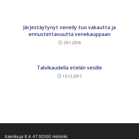
Järjestäytynyt veneily tuo vakautta ja
ennustettavuutta venekauppaan
29.1.2016
Talvikaudella etelän vesille
13.12.2017
Käenkuja 8 A 47 00500 Helsinki