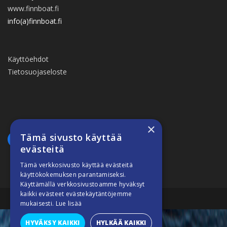
www.finnboat.fi
info(a)finnboat.fi
Käyttöehdot
Tietosuojaseloste
×
Tämä sivusto käyttää
evästeitä
Tämä verkkosivusto käyttää evästeitä
käyttökokemuksen parantamiseksi.
Käyttämällä verkkosivustoamme hyväksyt
kaikki evästeet evästekäytäntöjemme
Suomiveneilee © 2026
mukaisesti.
Lue lisää
HYVÄKSY KAIKKI
HYLKÄÄ KAIKKI