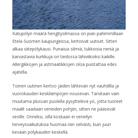
Katupölyn määrä hengitysilmassa on pian pahimmillaan
Etelä-Suomen kaupungeissa, kertoivat uutiset. Sitten
alkaa siitepölykausi. Punaisia silmiä, tukkoisia neniä ja
karvastavia kurkkuja on tiedossa lähiviikoiksi kaikille.
Allergikkojen ja astmaatikkojen oloa puistattaa edes
ajatella.
Toinen uutinen kertoo jäiden lähtevän nyt vauhdilla ja
vuorokauden keskilämpöjen nousevan. Tarvitaan vain
muutama plussan puolella pysyttelevä yö, jotta tuoreet
maalit saadaan veneiden pohjiin, sitten ne pääsevät
vesille. Onneksi, sillä koskaan ei veneilyn
terveysvaikutuksia huomaa niin selvästi, kuin juuri
kevään pölykauden keskellä.