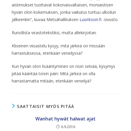
aistimukset tuottavat kokonaisvaltaisen, moniaistisen
hyvän olon kokemuksen, jonka vaikutus tuntuu ulkoilun
jälkeenkin”, kuvaa Metsähallituksen
Luontoon.fi
-sivusto.
Runollista virastotekstiksi, mutta allekirjoitan.
Kliseinen viisastelu kysyy, mitä järkeä on missään
harrastuksessa, etenkään veneilyssä?
Kun hyvän olon lisääntyminen on noin selvää, kysymys
pitää kääntää toisin päin: Mitä järkeä on olla
harrastamatta mitään, etenkään veneilyä?
SAATTAISIT MYÖS PITÄÄ
Wanhat hywät halwat ajat
6.9.2016