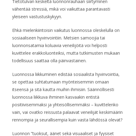
Tietotulvan keskeltä luonnonrauhaan siirtyminen
vähentää stressiä, mikä voi vaikuttaa parantavasti
yleiseen vastustuskykyyn.
Ehkä mielenkiintoisin vaikutus luonnossa oleskelulla on
sosiaaliseen hyvinvointiin. Metsien samoojia tai
luonnonsatamia koluavia veneilijöitä voi helposti
kuvittelee erakkoluonteiksi, mutta tutkimusten mukaan
todellisuus saattaa olla päinvastainen.
Luonnossa liikkuminen edistää sosiaalista hyvinvointia,
se opettaa suhtatumaan myönteisemmin omaan
itseensä ja sitä kautta muihin ihmisiin. Säännöllisesti
luonnossa liikkuva ihminen kasvaakin entistä
positiivisemmaksi ja yhteisöllisemmäksi – kuvittelenko
vain, vai ovatko reissusta palaavat veneilijät keskimäärin
rennompia ja seurallisempia kuin vasta lähdössä olevat?
Luonnon ”tuoksut, äänet sekä visuaaliset ja fyysiset