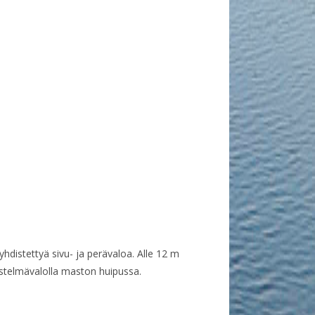
distettyä sivu- ja perävaloa. Alle 12 m
distelmävalolla maston huipussa.