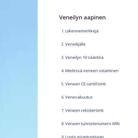
Veneilyn aapinen
Liikennemerkkejä
Veneilijälle
Veneilyn 10 sääntöä
Mielessä veneen ostaminen
Veneen CE-sertifiointi
Venevakuutus
Veneen rekisteröinti
Veneen tunnistenumero WIN
Luota asiantuntijaan