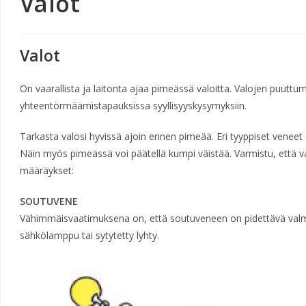
Valot
Valot
On vaarallista ja laitonta ajaa pimeässä valoitta. Valojen puuttu
yhteentörmäämistapauksissa syyllisyyskysymyksiin.
Tarkasta valosi hyvissä ajoin ennen pimeää. Eri tyyppiset veneet o
Näin myös pimeässä voi päätellä kumpi väistää. Varmistu, että va
määräykset:
SOUTUVENE
Vähimmäisvaatimuksena on, että soutuveneen on pidettävä valmii
sähkölamppu tai sytytetty lyhty.