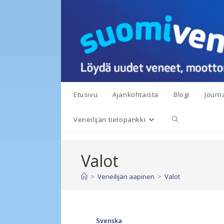
Siirry
suoraan
sisältöön
Etusivu
Ajankohtaista
Blogi
Journa
Toggle
Veneilijän tietopankki
website
Valot
search
>
Veneilijän aapinen
>
Valot
Svenska