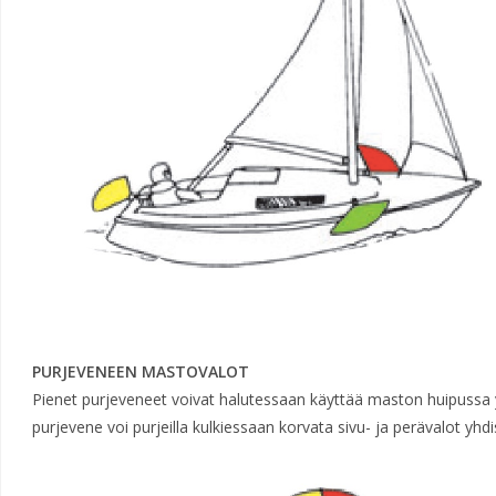
PURJEVENEEN MASTOVALOT
Pienet purjeveneet voivat halutessaan käyttää maston huipussa yh
purjevene voi purjeilla kulkiessaan korvata sivu- ja perävalot yh