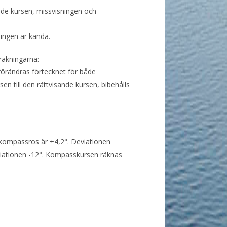
nde kursen, missvisningen och
ingen är kända.
räkningarna:
förändras förtecknet för både
n till den rättvisande kursen, bibehålls
 kompassros är +4,2°. Deviationen
eviationen -12°. Kompasskursen räknas