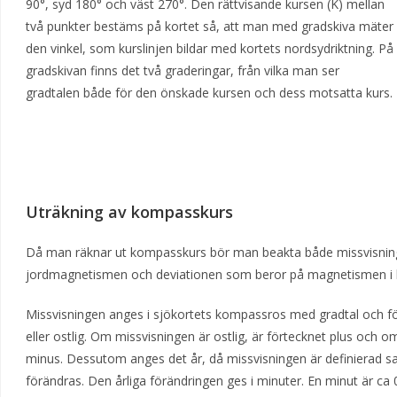
90°, syd 180° och väst 270°. Den rättvisande kursen (K) mellan
två punkter bestäms på kortet så, att man med gradskiva mäter
den vinkel, som kurslinjen bildar med kortets nordsydriktning. På
gradskivan finns det två graderingar, från vilka man ser
gradtalen både för den önskade kursen och dess motsatta kurs.
Uträkning av kompasskurs
Då man räknar ut kompasskurs bör man beakta både missvisnin
jordmagnetismen och deviationen som beror på magnetismen i 
Missvisningen anges i sjökortets kompassros med gradtal och för
eller ostlig. Om missvisningen är ostlig, är förtecknet plus och o
minus. Dessutom anges det år, då missvisningen är definierad s
förändras. Den årliga förändringen ges i minuter. En minut är ca 0