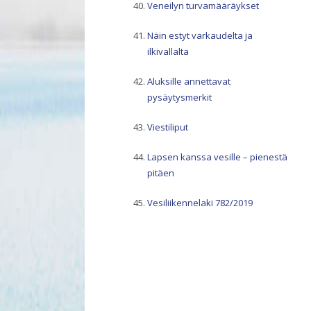
Veneilyn turvamääräykset
Näin estyt varkaudelta ja
ilkivallalta
Aluksille annettavat
pysäytysmerkit
Viestiliput
Lapsen kanssa vesille – pienestä
pitäen
Vesiliikennelaki 782/2019