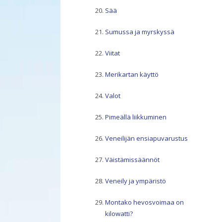
Sää
Sumussa ja myrskyssä
Viitat
Merikartan käyttö
Valot
Pimeällä liikkuminen
Veneilijän ensiapuvarustus
Väistämissäännöt
Veneily ja ympäristö
Montako hevosvoimaa on
kilowatti?