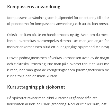
Kompassens användning
Kompassens användning som hjälpmedel för orientering till sjöss 
till principerna för kompassens användning och att du kan omsätt
Också i en liten båt är en handkompass nyttig. Även om du mest
kan du överraskas av exempelvis dimma. Om man gör längre färd
mörker är kompassen alltid ett oundgängligt hjälpmedel vid navig
Utöver jordmagnetismen påverkas kompassen även av de magnetf
och elektriska utrustning. När man på sjökortet tar ut en kurs mel
kursen, bör man göra de korrigeringar som jordmagnetismen och
kunna följa den önskade kursen.
Kursuttagning på sjökortet
På sjökortet räknar man alltid kurserna utgående från att
horisonten är indelad i 360° gradering. Norr är 0° eller 360°, ost