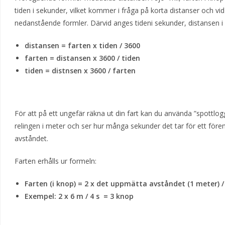
tiden i sekunder, vilket kommer i fråga på korta distanser och 
nedanstående formler. Därvid anges tideni sekunder, distansen i 
distansen = farten x tiden / 3600
farten = distansen x 3600 / tiden
tiden = distnsen x 3600 / farten
För att på ett ungefär räkna ut din fart kan du använda ”spottl
relingen i meter och ser hur många sekunder det tar för ett för
avståndet.
Farten erhålls ur formeln:
Farten (i knop) = 2 x det uppmätta avståndet (1 meter) / 
Exempel: 2 x 6 m / 4 s = 3 knop