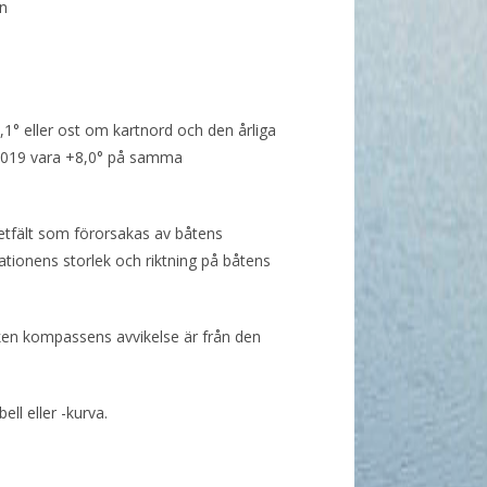
n
,1° eller ost om kartnord och den årliga
r 2019 vara +8,0° på samma
netfält som förorsakas av båtens
iationens storlek och riktning på båtens
ilken kompassens avvikelse är från den
ll eller -kurva.