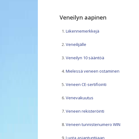
Veneilyn aapinen
Liikennemerkkejä
Veneilijälle
Veneilyn 10 sääntöä
Mielessä veneen ostaminen
Veneen CE-sertifiointi
Venevakuutus
Veneen rekisteröinti
Veneen tunnistenumero WIN
Luota asiantuntijaan