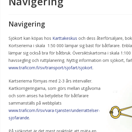
Navigering
Navigering
Sjökort kan köpas hos
Karttakeskus
och dess återförsäljare, bo
Kortserierna i skala 1:50 000 lämpar sig bäst för båtfarare. Enb
lämpar sig också bra för båtbruk. Översiktskartorna i skala 1:100
havssegling och ruttplanering. Nyttig information om sjökort, far
www.traficom.fi/sv/transport/sjofart/sjokort
.
Kartserierna förnyas med 2-3 års intervaller.
Kartkorrigeringarna, som görs mellan utgåvorna
och som anses ha betydelse för båtfarare
sammanställs på webbplats
www.traficom.fi/sv/vara-tjanster/underrattelser-
sjofarande
.
På sjökortet är det mest praktiskt att mäta en