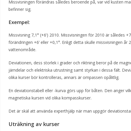
Missvisningen förändras således beroende på, var vid kusten ma
befinner sig.
Exempel:
Missvisning 7,1° (+6’) 2010. Missvisningen för 2010 är således +7
förändringen +6’ eller +0,1°. Enligt detta skulle missvisningen å
vattenområde.
Deviationen, dess storlek i grader och riktning beror på de mag
järndelar och elektriska utrustning samt styrkan i dessa fält. Dev
olika kurser bör kontrolleras, annars är ompassen opålitlig.
En deviationstabell eller -kurva görs upp för båten. Den anger v
magnetiska kursen vid olika kompasskurser.
Det är skäl att använda experthjälp när man uppgör deviationstabe
Uträkning av kurser