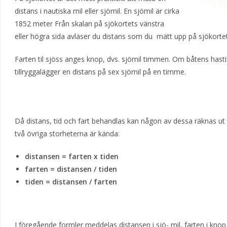
distans i nautiska mil eller sjömil. En sjömil är cirka
1852 meter Från skalan på sjökortets vänstra
eller högra sida avläser du distans som du mätt upp på sjökortet 
Farten til sjöss anges knop, dvs. sjömil timmen. Om båtens hasti
tillryggalägger en distans på sex sjömil på en timme.
Då distans, tid och fart behandlas kan någon av dessa räknas ut m
två övriga storheterna är kända:
distansen = farten x tiden
farten = distansen / tiden
tiden = distansen / farten
I föregående formler meddelas distansen i sjö- mil, farten i kno