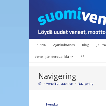
Siirry
suoraan
sisältöön
Etusivu
Ajankohtaista
Blogi
Journa
Toggle
Veneilijän tietopankki
website
Navigering
search
>
Veneilijän aapinen
>
Navigering
Svenska