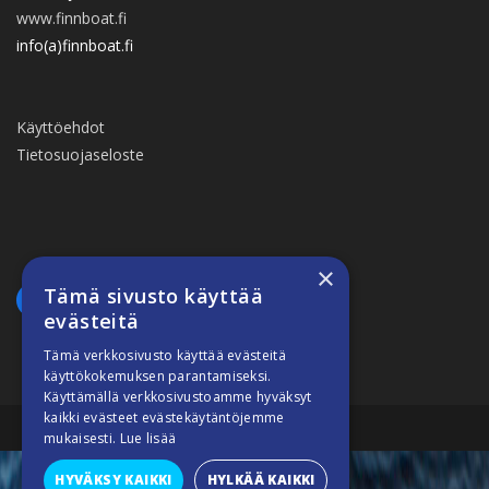
www.finnboat.fi
info(a)finnboat.fi
Käyttöehdot
Tietosuojaseloste
×
Tämä sivusto käyttää
evästeitä
Tämä verkkosivusto käyttää evästeitä
käyttökokemuksen parantamiseksi.
Käyttämällä verkkosivustoamme hyväksyt
kaikki evästeet evästekäytäntöjemme
Suomiveneilee © 2026
mukaisesti.
Lue lisää
HYVÄKSY KAIKKI
HYLKÄÄ KAIKKI