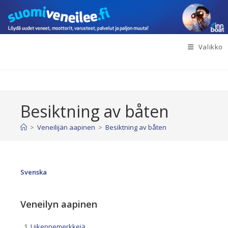
Siirry
suoraan
sisältöön
Valikko
Besiktning av båten
>
Veneilijän aapinen
>
Besiktning av båten
Svenska
Veneilyn aapinen
Liikennemerkkejä