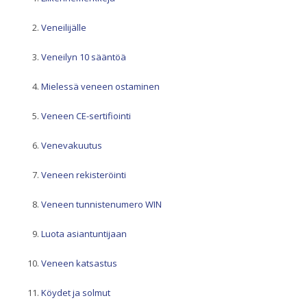
Veneilijälle
Veneilyn 10 sääntöä
Mielessä veneen ostaminen
Veneen CE-sertifiointi
Venevakuutus
Veneen rekisteröinti
Veneen tunnistenumero WIN
Luota asiantuntijaan
Veneen katsastus
Köydet ja solmut