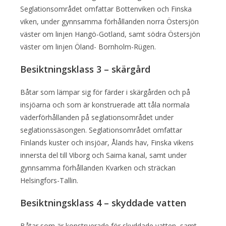
Seglationsområdet omfattar Bottenviken och Finska
viken, under gynnsamma förhållanden norra Östersjön
väster om linjen Hangö-Gotland, samt södra Östersjön
väster om linjen Öland- Bornholm-Rügen.
Besiktningsklass 3 – skärgård
Båtar som lämpar sig för färder i skärgården och på
insjöarna och som är konstruerade att tåla normala
väderförhållanden på seglationsområdet under
seglationssäsongen. Seglationsområdet omfattar
Finlands kuster och insjöar, Ålands hav, Finska vikens
innersta del till Viborg och Saima kanal, samt under
gynnsamma förhållanden Kvarken och sträckan
Helsingfors-Tallin.
Besiktningsklass 4 – skyddade vatten
Båtar som är konstruerade för skyddade vatten, samt