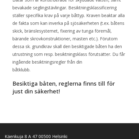
bevakade seglingstävlingar. Besiktningsklassificering
ställer specifika krav på varje båttyp. Kraven beaktar alla
de fakta som kan inverka på sjösäkerheten (t.ex. båtens
skick, bränslesystemet, fixering av tunga föremål,
bärande skrovkonstruktioner, masten etc.). Förutom
dessa sk. grundkrav skall den besiktigade båten ha den
utrustning som resp. besiktningsklass förutsätter. Du får
ingående besiktningsregler från din
båtklubb.
Besiktiga båten, reglerna finns till för
just din säkerhet!
Käenkuja 8 A 47 00500 Helsinki