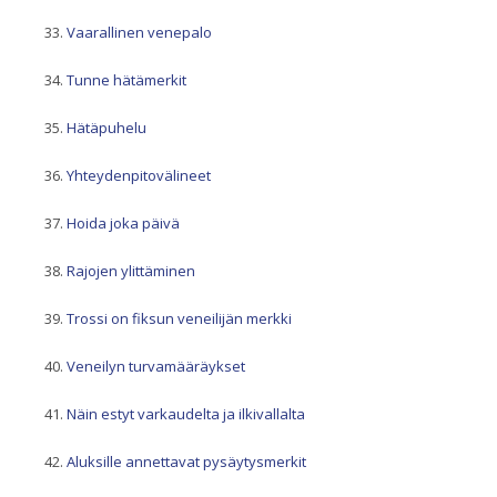
Vaarallinen venepalo
Tunne hätämerkit
Hätäpuhelu
Yhteydenpitovälineet
Hoida joka päivä
Rajojen ylittäminen
Trossi on fiksun veneilijän merkki
Veneilyn turvamääräykset
Näin estyt varkaudelta ja ilkivallalta
Aluksille annettavat pysäytysmerkit