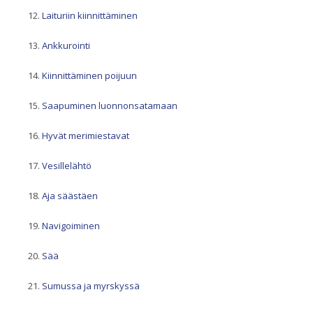
Laituriin kiinnittäminen
Ankkurointi
Kiinnittäminen poijuun
Saapuminen luonnonsatamaan
Hyvät merimiestavat
Vesillelähtö
Aja säästäen
Navigoiminen
Sää
Sumussa ja myrskyssä