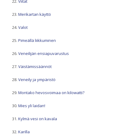
Viitat
Merikartan käyttö
Valot
Pimeällä liikkuminen
Veneilijän ensiapuvarustus
Väistämissäännöt
Veneily ja ympäristö
Montako hevosvoimaa on kilowatti?
Mies yli laidan!
Kylmä vesi on kavala
Karilla