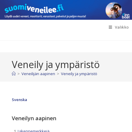
Siirry
suoraan
sisältöön
Valikko
Veneily ja ympäristö
>
Veneilijän aapinen
>
Veneily ja ympäristö
Svenska
Veneilyn aapinen
Liikennemerkkejä