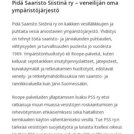
Pidä Saaristo Siistinä ry – veneilijän oma
ympäristöjärjestö
Pidä Saaristo Siistinä ry on kaikkien vesilläliikkujien ja
puhtaita vesiä arvostavien ympäristöjärjestö. Yhdistys
on tehnyt töitä saaristo- ja järvialueiden puhtauden,
viihtyisyyden ja turvallisuuden puolesta jo vuodesta
1969. Ympäristönhuoltotyö eli Roope-palvelut, kuten
kelluvat septitankkien imutyhjennyslaitteet, jätepisteet,
kuivakäymälät ja retkisatamien huoltotyöt, edistävät
veneily- ja retkeilymahdollisuuksia niin saaristo- ja
rannikkoalueilla kuin Järvi-Suomessakin.
Roope-palveluiden ylläpitämisen lisäksi PSS ry etsii
ratkaisuja muun muassa vesistöjen roskaantumisen ja
rehevöitymisen ehkäisemiksesi sekä haitallisten
kemikaalien käytön vähentämiseksi vesillä. Tue PSS ry:n
tärkeää vesistöjen suojelutyötä ja lunasta itsellesi oikeus