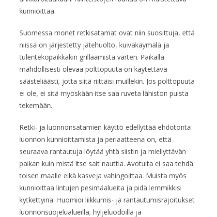
kunnioittaa.
Suomessa monet retkisatamat ovat niin suosittuja, että
niissä on järjestetty jätehuolto, kuivakäymälä ja
tulentekopaikkakin grillaamista varten. Paikalla
mahdollisesti olevaa polttopuuta on käytettävä
säästeliäästi, jotta siitä riittäisi muillekin. Jos polttopuuta
ei ole, ei sitä myöskään itse saa ruveta lähistön puista
tekemään.
Retki- ja luonnonsatamien käyttö edellyttää ehdotonta
luonnon kunnioittamista ja periaatteena on, että
seuraava rantautuja löytää yhtä siistin ja miellyttävän
paikan kuin mistä itse sait nauttia. Avotulta ei saa tehdä
toisen maalle eikä kasveja vahingoittaa. Muista myös
kunnioittaa lintujen pesimäalueita ja pidä lemmikkisi
kytkettyinä. Huomioi liikkumis- ja rantautumisrajoitukset
luonnonsuojelualueilla, hyljeluodoilla ja