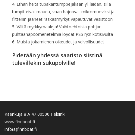
4. Ethän heitä tupakantumppejakaan yli laidan, sillä
tumpit eivät maadu, vaan hajoavat mikromuoviksi ja
filtteriin jääneet raskasmyrkyt vapautuvat vesistöön.
5. Vältä myrkkymaaleja! Vaihtoehtoisia pohjan
puhtaanapitomenetelmiä löydät PSS ry:n kotisivuilta
6. Muista jokamiehen oikeudet ja velvollisuudet
Pidetään yhdessä saaristo siistinä
tulevillekin sukupolville!
Käenkuja 8 A 47 00500 Helsinki
www.finnboat.fi
info(a)finnboat.fi