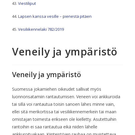
Viestiliput
Lapsen kanssa vesille – pienestä pitäen
Vesiliikennelaki 782/2019
Veneily ja ympäristö
Veneily ja ympäristö
Suomessa jokamiehen oikeudet sallivat myös
luonnonsatamiin rantautumisen. Veneen voi ankkuroida
tai sillä voi rantautua toisin sanoen lähes minne vain,
ellei sitä merikortissa tai vesiliikennemerkein tai maan
omistajan toimesta erikseen ole kielletty. Asutettuihin
rantoihin ei saa rantautua eikä niiden lähelle
ankkuroituakaan. Kiinteistöjen rauhaa on muistettava