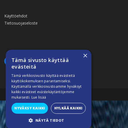
Käyttöehdot
Tietosuojaseloste
×
Tämä sivusto käyttää
evästeitä
Tämä verkkosivusto käyttää evästeitä
käyttökokemuksen parantamiseksi.
Käyttämällä verkkosivustoamme hyväksyt
kaikki evästeet evästekäytäntöjemme
Suomiveneilee © 2026
mukaisesti.
Lue lisää
HYVÄKSY KAIKKI
HYLKÄÄ KAIKKI
NÄYTÄ TIEDOT