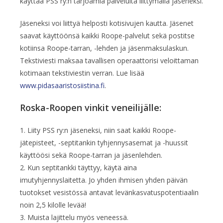
käyttää PSS ry:n tarjoamia palveluita liittymällä jäseneksi.
Jäseneksi voi liittyä helposti kotisivujen kautta. Jäsenet
saavat käyttöönsä kaikki Roope-palvelut sekä postitse
kotiinsa Roope-tarran, -lehden ja jäsenmaksulaskun.
Tekstiviesti maksaa tavallisen operaattorisi veloittaman
kotimaan tekstiviestin verran. Lue lisää
www.pidasaaristosiistina.fi
.
Roska-Roopen vinkit veneilijälle:
1. Liity PSS ry:n jäseneksi, niin saat kaikki Roope-
jätepisteet, -septitankin tyhjennysasemat ja -huussit
käyttöösi sekä Roope-tarran ja jäsenlehden.
2. Kun septitankki täyttyy, käytä aina
imutyhjennyslaitetta. Jo yhden ihmisen yhden päivän
tuotokset vesistössä antavat levänkasvatuspotentiaalin
noin 2,5 kilolle levää!
3. Muista lajittelu myös veneessä.