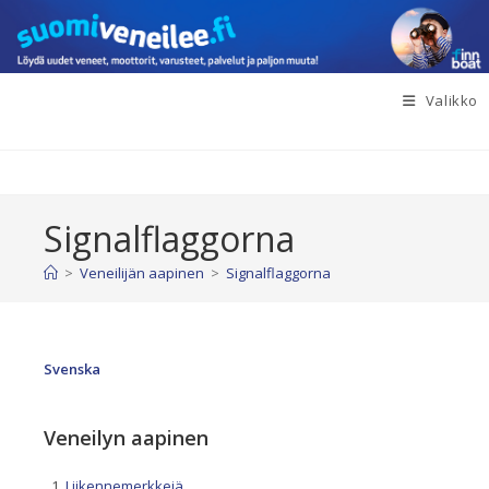
Siirry
suoraan
sisältöön
Valikko
Signalflaggorna
>
Veneilijän aapinen
>
Signalflaggorna
Svenska
Veneilyn aapinen
Liikennemerkkejä