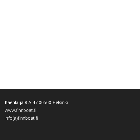
.
Käenkuja 8 A 47 00500 Helsinki
www.finnboat.fi
info(a)finnboat.fi