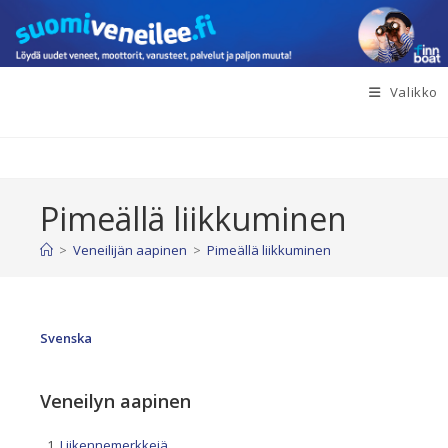
Siirry
suoraan
sisältöön
Valikko
Pimeällä liikkuminen
>
Veneilijän aapinen
>
Pimeällä liikkuminen
Svenska
Veneilyn aapinen
Liikennemerkkejä