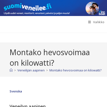
Siirry
suoraan
sisältöön
Valikko
Montako hevosvoimaa
on kilowatti?
>
Veneilijän aapinen
>
Montako hevosvoimaa on kilowatti?
Svenska
Veneilyn aapinen