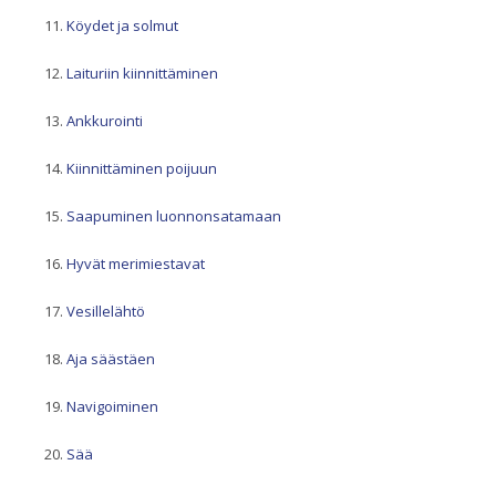
Köydet ja solmut
Laituriin kiinnittäminen
Ankkurointi
Kiinnittäminen poijuun
Saapuminen luonnonsatamaan
Hyvät merimiestavat
Vesillelähtö
Aja säästäen
Navigoiminen
Sää