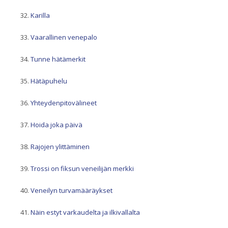
Karilla
Vaarallinen venepalo
Tunne hätämerkit
Hätäpuhelu
Yhteydenpitovälineet
Hoida joka päivä
Rajojen ylittäminen
Trossi on fiksun veneilijän merkki
Veneilyn turvamääräykset
Näin estyt varkaudelta ja ilkivallalta