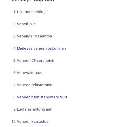
Liikennemerkkejä
Veneilijälle
Veneilyn 10 sääntöä
Mielessä veneen ostaminen
Veneen CE-sertifiointi
Venevakuutus
Veneen rekisteröinti
Veneen tunnistenumero WIN
Luota asiantuntijaan
Veneen katsastus