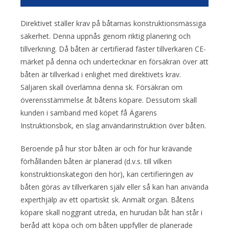
Direktivet ställer krav på båtarnas konstruktionsmässiga
säkerhet. Denna uppnås genom riktig planering och
tillverkning. Då båten är certifierad fäster tillverkaren CE-
märket på denna och undertecknar en försäkran över att
båten är tillverkad i enlighet med direktivets krav.
Säljaren skall överlämna denna sk. Försäkran om
överensstämmelse åt båtens köpare. Dessutom skall
kunden i samband med köpet få Ägarens
Instruktionsbok, en slag användarinstruktion över båten.
Beroende på hur stor båten är och för hur krävande
förhållanden båten är planerad (d.v.s. till vilken
konstruktionskategori den hör), kan certifieringen av
båten göras av tillverkaren själv eller så kan han använda
experthjälp av ett opartiskt sk. Anmält organ. Båtens
köpare skall noggrant utreda, en hurudan båt han står i
beråd att köpa och om båten uppfyller de planerade