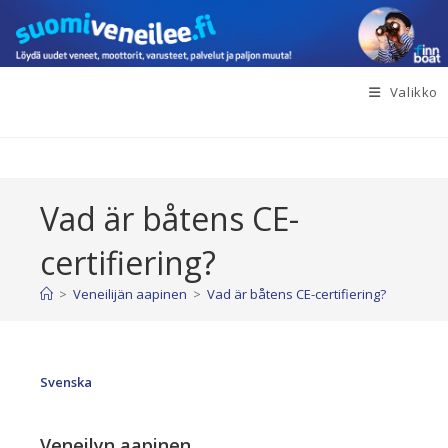
Siirry
suoraan
sisältöön
Valikko
Vad är båtens CE-
certifiering?
>
Veneilijän aapinen
>
Vad är båtens CE-certifiering?
Svenska
Veneilyn aapinen