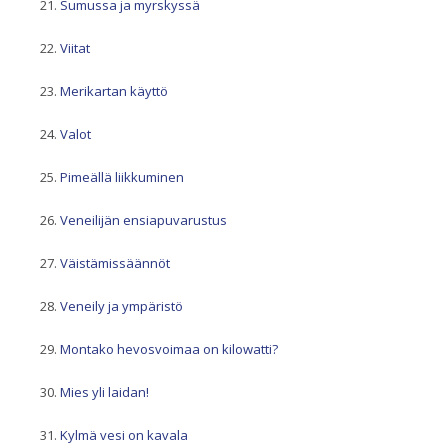
Sumussa ja myrskyssä
Viitat
Merikartan käyttö
Valot
Pimeällä liikkuminen
Veneilijän ensiapuvarustus
Väistämissäännöt
Veneily ja ympäristö
Montako hevosvoimaa on kilowatti?
Mies yli laidan!
Kylmä vesi on kavala