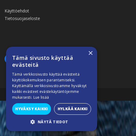
Käyttöehdot
Tietosuojaseloste
×
Tämä sivusto käyttää
evästeitä
Tämä verkkosivusto käyttää evästeitä
käyttökokemuksen parantamiseksi.
Käyttämällä verkkosivustoamme hyväksyt
kaikki evästeet evästekäytäntöjemme
Suomiveneilee © 2026
mukaisesti.
Lue lisää
HYVÄKSY KAIKKI
HYLKÄÄ KAIKKI
NÄYTÄ TIEDOT
SUORITUSKYVYLLISET