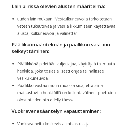
Lain piirissä olevien alusten määritelmä:
uuden lain mukaan "Vesikulkuneuvolla tarkoitetaan
veteen tukeutuvaa ja vesillä liikkumiseen käytettävää
alusta, kulkuneuvoa ja välinettä".
Päällikkömääritelmän ja päällikön vastuun
selkeyttäminen:
Päällikkönä pidetään kuljettajaa, käyttäjää tai muuta
henkilöä, joka tosiasiallisesti ohjaa tai hallitsee
vesikulkuneuvoa.
Päällikkö vastaa muun muassa siitä, että siinä
matkustavilla henkilöillä on kelluntavälineet puettuina
olosuhteiden niin edellyttäessä.
Vuokravenesääntelyn vapauttaminen:
Vuokraveneitä koskevista katsastus- ja