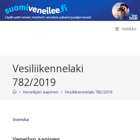
Siirry
suoraan
sisältöön
Valikko
Vesiliikennelaki
782/2019
>
Veneilijän aapinen
>
Vesiliikennelaki 782/2019
Svenska
Veneilyn aapinen