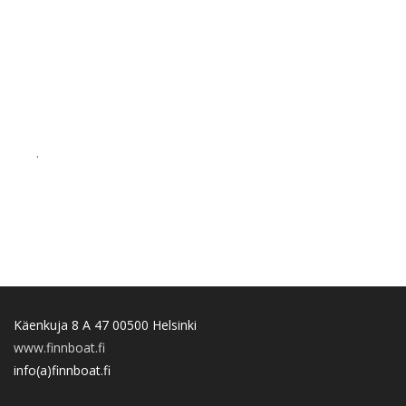
.
Käenkuja 8 A 47 00500 Helsinki
www.finnboat.fi
info(a)finnboat.fi