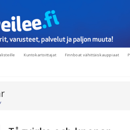
listeille
Kuntokartoittajat
Finnboat vähittäiskauppiaat
P
ar
r