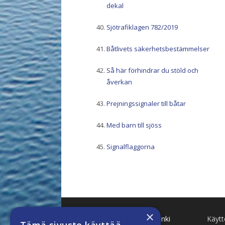
dekal
Sjötrafiklagen 782/2019
Båtlivets säkerhetsbestämmelser
Så här förhindrar du stöld och
åverkan
Prejningssignaler till båtar
Med barn till sjöss
Signalflaggorna
×
Käenkuja 8 A 47 00500 Helsinki
Käyt