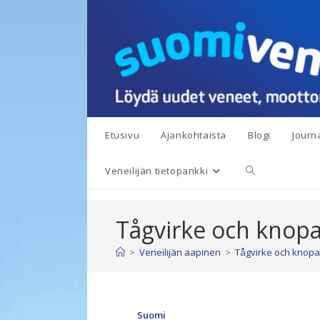
Siirry
suoraan
sisältöön
Etusivu
Ajankohtaista
Blogi
Journa
Toggle
Veneilijän tietopankki
website
Tågvirke och knop
search
>
Veneilijän aapinen
>
Tågvirke och knopa
Suomi