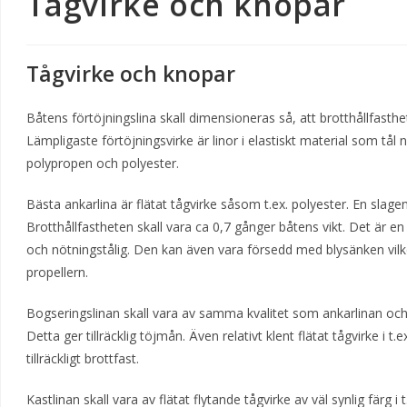
Tågvirke och knopar
Tågvirke och knopar
Båtens förtöjningslina skall dimensioneras så, att brotthållfasthe
Lämpligaste förtöjningsvirke är linor i elastiskt material som tål 
polypropen och polyester.
Bästa ankarlina är flätat tågvirke såsom t.ex. polyester. En slagen 
Brotthållfastheten skall vara ca 0,7 gånger båtens vikt. Det är en
och nötningstålig. Den kan även vara försedd med blysänken vilket 
propellern.
Bogseringslinan skall vara av samma kvalitet som ankarlinan och
Detta ger tillräcklig töjmån. Även relativt klent flätat tågvirke i t.
tillräckligt brottfast.
Kastlinan skall vara av flätat flytande tågvirke av väl synlig färg i 