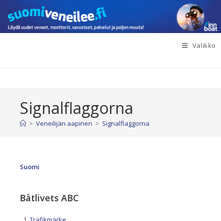
Siirry
suoraan
sisältöön
Valikko
Signalflaggorna
>
Veneilijän aapinen
>
Signalflaggorna
Suomi
Båtlivets ABC
Trafikmärke