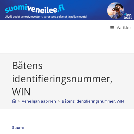
Siirry
suoraan
sisältöön
Valikko
Båtens
identifieringsnummer,
WIN
>
Veneilijän aapinen
>
Båtens identifieringsnummer, WIN
Suomi