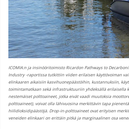
ICOMIA:n ja insinööritoimisto Ricardon Pathways to Decarboni
Industry -raportissa tutkittiin viiden erilaisen käyttövoiman v
elinkaaren aikaisiin kasvihuonepäästöihin, kustannuksiin, käyt
toimintamatkaan sekä infrastruktuuriin yhdeksällä erilaisella kä
nestemäiset polttoaineet, jotka eivät vaadi muutoksia moottore
polttoaineet), voivat olla lähivuosina merkittävin tapa piene
hiilidioksidipäästöjä. Drop-in-polttoaineet ovat erityisen merki
veneiden elinkaari on erittäin pitkä ja marginaalinen osa venei