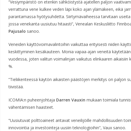
”Vesiympäristö on etenkin sähköistystä ajatellen paljon vaativampi
verrattuna vene kulkee veden läpi koko ajan ylämäkeen, eikä jar
parantamassa hyötysuhdetta. Siirtymävaiheessa tarvitaan useita 
jossa venekanta uusiutuu hitaasti”, Venealan Keskusliitto Finnbo
Pajusalo
sanoo.
Veneiden käyttövoimavalintoihin vaikuttaa erityisesti niiden käyt
keskittyminen kesäkauteen. Monia vapaa-ajan veneitä käytetään 
vuodessa, joten valitun voimalinjan vaikutus elinkaaren aikaisiin 
%.
”Tieliikenteessä käytön aikaisten päästöjen merkitys on paljon s
tiivistää.
ICOMIA:n puheenjohtaja
Darren Vauxin
mukaan toimiala tunnis
vähentämisen haasteet.
”Uusiutuvat polttoaineet antavat veneilijöille mahdollisuuden toim
innovointia ja investointeja uusiin teknologioihin”, Vaux sanoo.