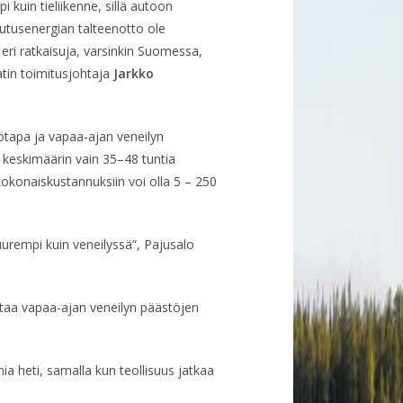
 kuin tieliikenne, sillä autoon
rutusenergian talteenotto ole
eri ratkaisuja, varsinkin Suomessa,
atin toimitusjohtaja
Jarkko
tötapa ja vapaa-ajan veneilyn
keskimäärin vain 35–48 tuntia
kokonaiskustannuksiin voi olla 5 – 250
uurempi kuin veneilyssä”, Pajusalo
taa vapaa-ajan veneilyn päästöjen
ia heti, samalla kun teollisuus jatkaa