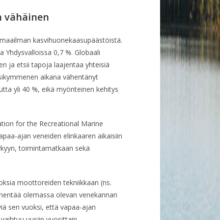
n vähäinen
o maailman kasvihuonekaasupäästöistä.
 Yhdysvalloissa 0,7 %. Globaali
ja etsii tapoja laajentaa yhteisiä
uosikymmenen aikana vähentänyt
tta yli 40 %, eikä myönteinen kehitys
tion for the Recreational Marine
vapaa-ajan veneiden elinkaaren aikaisiin
kykyyn, toimintamatkaan sekä
oksia moottoreiden tekniikkaan (ns.
 pienentää olemassa olevan venekannan
äviä sen vuoksi, että vapaa-ajan
 vaihtuu uusiin vuosittain.