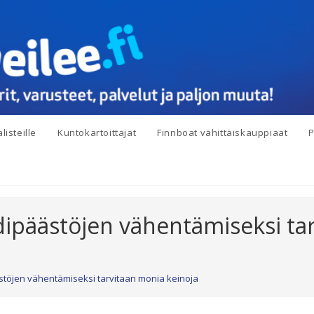
listeille
Kuntokartoittajat
Finnboat vähittäiskauppiaat
P
idipäästöjen vähentämiseksi t
ästöjen vähentämiseksi tarvitaan monia keinoja