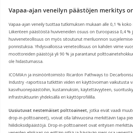
Vapaa-ajan veneilyn päästöjen merkitys o
Vapaa-ajan veneily tuottaa tutkimuksen mukaan alle 0,1 % kok
Liikenteen päästöistä huviveneiden osuus on Euroopassa 0,4 % ja
huviveneteollisuus on myös sitoutunut meriluonnon suojelemiseen 
ponnistuksia. Yhdysvalloissa veneteollisuus on kahden viime v
moottoreiden päästöjä yli 90 % ja parantanut polttoainetehokkuu
ole hidastumassa.
ICOMIA:n ja insinööritoimisto Ricardon Pathways to Decarbonisa
Industry -raportissa tutkittiin viiden eri käyttövoiman vaikutusta 
kasvihuonepäästöihin, kustannuksiin, käytettävyyteen, suoritus
infrastruktuuriin yhdeksällä eri käyttöprofiililla.
Uusiutuvat nestemäiset polttoaineet
, jotka eivät vaadi muut
drop-in-polttoaineet), voivat olla lähivuosina merkittävin tapa
hiilidioksidipäästöjä. Drop-in-polttoaineet ovat erityisen merkitt
veneiden elinkaari on erittäin pitkä ja häviävän pieni osa veneistä