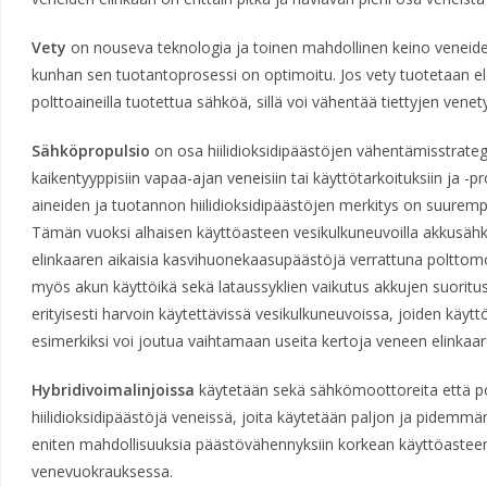
Vety
on nouseva teknologia ja toinen mahdollinen keino veneiden
kunhan sen tuotantoprosessi on optimoitu. Jos vety tuotetaan elektr
polttoaineilla tuotettua sähköä, sillä voi vähentää tiettyjen venet
Sähköpropulsio
on osa hiilidioksidipäästöjen vähentämisstrategi
kaikentyyppisiin vapaa-ajan veneisiin tai käyttötarkoituksiin ja -p
aineiden ja tuotannon hiilidioksidipäästöjen merkitys on suurempi
Tämän vuoksi alhaisen käyttöasteen vesikulkuneuvoilla akkusähk
elinkaaren aikaisia kasvihuonekaasupäästöjä verrattuna polttomo
myös akun käyttöikä sekä lataussyklien vaikutus akkujen suoritusk
erityisesti harvoin käytettävissä vesikulkuneuvoissa, joiden käytt
esimerkiksi voi joutua vaihtamaan useita kertoja veneen elinkaa
Hybridivoimalinjoissa
käytetään sekä sähkömoottoreita että po
hiilidioksidipäästöjä veneissä, joita käytetään paljon ja pidemmä
eniten mahdollisuuksia päästövähennyksiin korkean käyttöasteen
venevuokrauksessa.