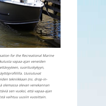
sation for the Recreational Marine
aikutusta vapaa-ajan veneiden
ettävyyteen, suorituskykyyn,
yttöprofiililla. Uusiutuvat
iden tekniikkaan (ns. drop-in-
ntää olemassa olevan venekannan
ttäviä sen vuoksi, että vapaa-ajan
stä vaihtuu uusiin vuosittain.