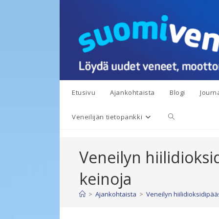
Siirry
suoraan
sisältöön
Etusivu
Ajankohtaista
Blogi
Journa
Toggle
Veneilijän tietopankki
website
Veneilyn hiilidioks
search
keinoja
>
Ajankohtaista
>
Veneilyn hiilidioksidipä