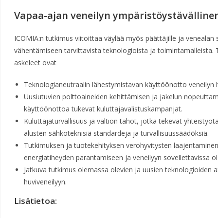
Vapaa-ajan veneilyn ympäristöystävälline
ICOMIA:n tutkimus viitoittaa väylää myös päättäjille ja venealan s
vähentämiseen tarvittavista teknologioista ja toimintamalleista.
askeleet ovat
Teknologianeutraalin lähestymistavan käyttöönotto veneilyn hi
Uusiutuvien polttoaineiden kehittämisen ja jakelun nopeuttam
käyttöönottoa tukevat kuluttajavalistuskampanjat.
Kuluttajaturvallisuus ja valtion tahot, jotka tekevät yhteistyö
alusten sähköteknisiä standardeja ja turvallisuussäädöksiä.
Tutkimuksen ja tuotekehityksen verohyvitysten laajentaminen
energiatiheyden parantamiseen ja veneilyyn sovellettavissa o
Jatkuva tutkimus olemassa olevien ja uusien teknologioiden ar
huviveneilyyn.
Lisätietoa: