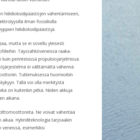
 hiilidioksidipäästöjen vähentämiseen,
olyysillä ilman fossiilisilla
yyppien hiilidioksidipäästöjä.
aa, mutta se ei sovellu yleisesti
rofiileihin. Täyssähköveneissä raaka-
 kuin perinteisissä propulsiojärjelmissä.
öjärjestelmä ei välttämättä vähennä
ottoriin. Tutkimuksessa huomioitiin
ykyyn. Tällä voi olla merkitystä
öikä on kuitenkin pitkä. Niiden akkuja
ren aikana.
lttomoottoreita. Ne voivat vähentää
n aikaa. Hybriditeknologia tarjoaakin
 veneissä, esimerkiksi