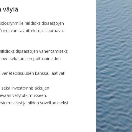
n väylä
idosryhmille hiilidioksidipäästöjen
 Toimialan tavoittelemat seuraavat
ilidioksidipäästöjen vähentämiseksi.
inen sekä uusien polttoaineiden
tä veneteollisuuden kanssa, laativat
 sekä investoinnit akkujen
levaan vetytutkimukseen.
vioimiseksi ja niiden soveltamiseksi