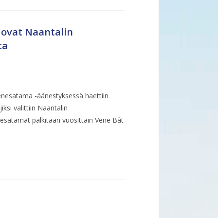
ovat Naantalin
ta
enesatama -äänestyksessä haettiin
si valittiin Naantalin
nesatamat palkitaan vuosittain Vene Båt