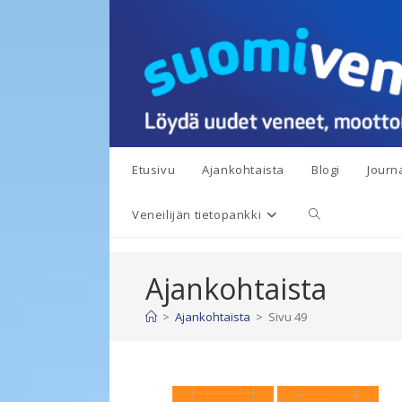
Siirry
suoraan
sisältöön
Etusivu
Ajankohtaista
Blogi
Journa
Toggle
Veneilijän tietopankki
website
Ajankohtaista
search
>
Ajankohtaista
>
Sivu 49