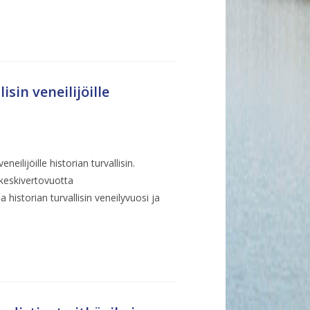
isin veneilijöille
ilijöille historian turvallisin.
keskivertovuotta
istorian turvallisin veneilyvuosi ja