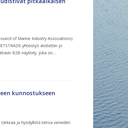
distivat pitkäaikaisen
ouncil of Marine Industry Associations)
ETSTRADE-yhteistyö aloitettiin jo
tavin B2B-näyttely, joka on…
neen kunnostukseen
ärkeää ja hyödyllistä tietoa veneiden