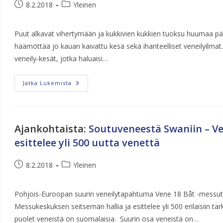
Artikkeli
Artikkelin
8.2.2018
Yleinen
julkaistu:
kategoria:
Puut alkavat vihertymään ja kukkivien kukkien tuoksu huumaa p
häämöttää jo kauan kaivattu kesä sekä ihanteelliset veneilyilmat
veneily-kesät, jotka haluaisi…
Veneen
Jatka Lukemista
Rahoitus
Ajankohtaista
:
Soutuveneestä Swaniin – Ve
esittelee yli 500 uutta venettä
Artikkeli
Artikkelin
8.2.2018
Yleinen
julkaistu:
kategoria:
Pohjois-Euroopan suurin veneilytapahtuma Vene 18 Båt -messut 9
Messukeskuksen seitsemän hallia ja esittelee yli 500 erilaisiin tark
puolet veneistä on suomalaisia. Suurin osa veneistä on…