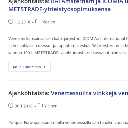
Ajankohtaista
:
RAI Amsterdam ja ICOMIA uu
METSTRADE-yhteistyösopimuksensa
Artikkeli
Artikkelin
1.2.2018
Yleinen
julkaistu:
kategoria:
Venealan kansainvälisen kattojärjestön ICOMIAn (International C
ja hollantilaisen messu- ja tapahtumakeskus RAI Amsterdamin M
vuonna 1991. METSTRADE-tapahtumasta on kasvanut alan vaikut
RAI
Jatka Lukemista
Amsterdam
Ja
ICOMIA
Uudistivat
Pitkäaikaisen
METSTRADE-
Ajankohtaista
:
Venemessuilta vinkkejä ve
Yhteistyösopimuksensa
Artikkeli
Artikkelin
30.1.2018
Yleinen
julkaistu:
kategoria:
Pohjois-Euroopan suurimmilla venemessuilla saa tänäkin vuonna t