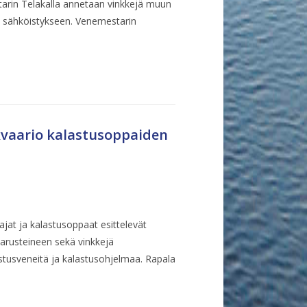
arin Telakalla annetaan vinkkejä muun
n sähköistykseen. Venemestarin
akvaario kalastusoppaiden
jat ja kalastusoppaat esittelevät
varusteineen sekä vinkkejä
tusveneitä ja kalastusohjelmaa. Rapala