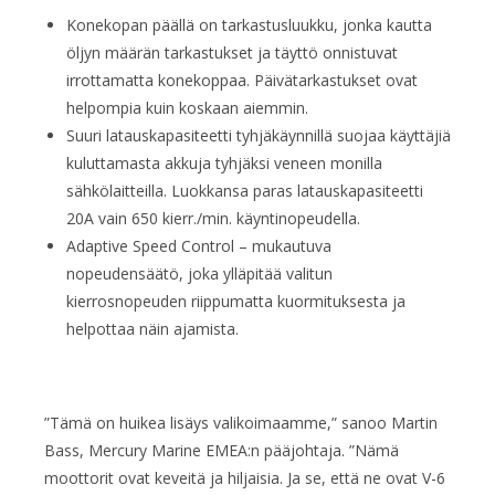
Konekopan päällä on tarkastusluukku, jonka kautta
öljyn määrän tarkastukset ja täyttö onnistuvat
irrottamatta konekoppaa. Päivätarkastukset ovat
helpompia kuin koskaan aiemmin.
Suuri latauskapasiteetti tyhjäkäynnillä suojaa käyttäjiä
kuluttamasta akkuja tyhjäksi veneen monilla
sähkölaitteilla. Luokkansa paras latauskapasiteetti
20A vain 650 kierr./min. käyntinopeudella.
Adaptive Speed Control – mukautuva
nopeudensäätö, joka ylläpitää valitun
kierrosnopeuden riippumatta kuormituksesta ja
helpottaa näin ajamista.
”Tämä on huikea lisäys valikoimaamme,” sanoo Martin
Bass, Mercury Marine EMEA:n pääjohtaja. ”Nämä
moottorit ovat keveitä ja hiljaisia. Ja se, että ne ovat V-6