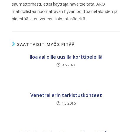
saumattomasti, ettei käyttäjä havaitse tätä. ARO
mahdollistaa huomattavan hyvän polttoainetalouden ja
pidentää siten veneen toimintasädettä.
SAATTAISIT MYÖS PITÄÄ
Iloa aalloille uusilla korttipeleillä
9.6.2021
Venetrailerin tarkistuskohteet
4.5.2016