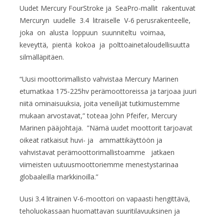
Uudet Mercury FourStroke ja SeaPro-mallit rakentuvat
Mercuryn uudelle 3.4 litraiselle V-6 perusrakenteelle,
joka on alusta loppuun suunniteltu voimaa,
keveyttä, pientä kokoa ja polttoainetaloudellisuutta
silmälläpitäen.
“Uusi moottorimallisto vahvistaa Mercury Marinen
etumatkaa 175-225hv perämoottoreissa ja tarjoaa juuri
niitä ominaisuuksia, joita veneilijät tutkimustemme
mukaan arvostavat,” toteaa John Pfeifer, Mercury
Marinen pääjohtaja. ”Nämä uudet moottorit tarjoavat
oikeat ratkaisut huvi- ja ammattikäyttöön ja
vahvistavat perämoottorimallistoamme jatkaen
viimeisten uutuusmoottoriemme menestystarinaa
globaaleilla markkinoilla.”
Uusi 3.4 litrainen V-6-moottori on vapaasti hengittävä,
teholuokassaan huomattavan suuritilavuuksinen ja