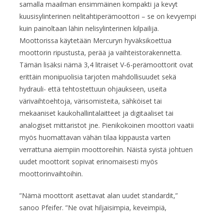
samalla maailman ensimmäinen kompakti ja kevyt
kuusisylinterinen nelitahtiperämoottori – se on kevyempi
kuin painoltaan lähin nelisylinterinen kilpailija.
Moottorissa käytetään Mercuryn hyväksikoettua
moottorin ripustusta, perää ja vaihteistorakennetta.
Tämän lisäksi nämä 3,4 litraiset V-6-perämoottorit ovat
erittäin monipuolisia tarjoten mahdollisuudet sekä
hydrauli- että tehtostettuun ohjaukseen, useita
värivaihtoehtoja, värisomisteita, sähköiset tai
mekaaniset kaukohallintalaitteet ja digitaaliset tai
analogiset mittaristot jne. Pienikokoinen moottori vaatii
myös huomattavan vähän tilaa kippausta varten
verrattuna aiempiin moottoreihin. Näistä syistä johtuen
uudet moottorit sopivat erinomaisesti myös
moottorinvaihtoihin.
”Nämä moottorit asettavat alan uudet standardit,”
sanoo Pfeifer. ”Ne ovat hiljaisimpia, keveimpiä,