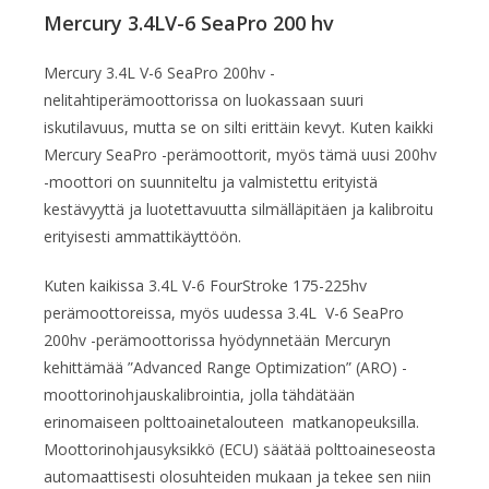
Mercury 3.4LV-6 SeaPro 200 hv
Mercury 3.4L V-6 SeaPro 200hv -
nelitahtiperämoottorissa on luokassaan suuri
iskutilavuus, mutta se on silti erittäin kevyt. Kuten kaikki
Mercury SeaPro -perämoottorit, myös tämä uusi 200hv
-moottori on suunniteltu ja valmistettu erityistä
kestävyyttä ja luotettavuutta silmälläpitäen ja kalibroitu
erityisesti ammattikäyttöön.
Kuten kaikissa 3.4L V-6 FourStroke 175-225hv
perämoottoreissa, myös uudessa 3.4L V-6 SeaPro
200hv -perämoottorissa hyödynnetään Mercuryn
kehittämää ”Advanced Range Optimization” (ARO) -
moottorinohjauskalibrointia, jolla tähdätään
erinomaiseen polttoainetalouteen matkanopeuksilla.
Moottorinohjausyksikkö (ECU) säätää polttoaineseosta
automaattisesti olosuhteiden mukaan ja tekee sen niin