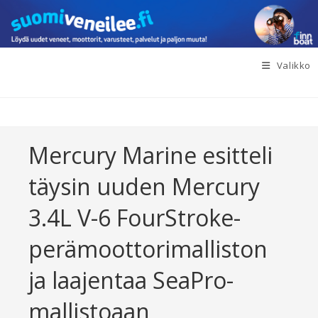
Siirry
suoraan
sisältöön
Valikko
Mercury Marine esitteli
täysin uuden Mercury
3.4L V-6 FourStroke-
perämoottorimalliston
ja laajentaa SeaPro-
mallistoaan