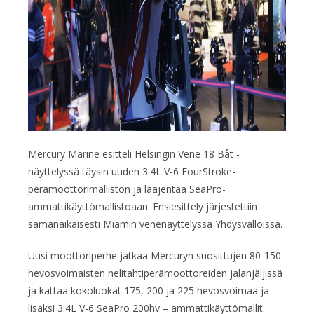
Mercury Marine esitteli Helsingin Vene 18 Båt -
näyttelyssä täysin uuden 3.4L V-6 FourStroke-
perämoottorimalliston ja laajentaa SeaPro-
ammattikäyttömallistoaan. Ensiesittely järjestettiin
samanaikaisesti Miamin venenäyttelyssä Yhdysvalloissa.
Uusi moottoriperhe jatkaa Mercuryn suosittujen 80-150
hevosvoimaisten nelitahtiperämoottoreiden jalanjäljissä
ja kattaa kokoluokat 175, 200 ja 225 hevosvoimaa ja
lisäksi 3.4L V-6 SeaPro 200hv – ammattikäyttömallit.