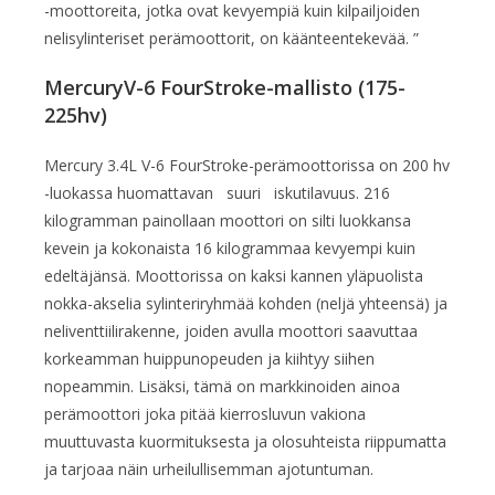
-moottoreita, jotka ovat kevyempiä kuin kilpailjoiden
nelisylinteriset perämoottorit, on käänteentekevää. ”
MercuryV-6 FourStroke-mallisto (175-
225hv)
Mercury 3.4L V-6 FourStroke-perämoottorissa on 200 hv
-luokassa huomattavan suuri iskutilavuus. 216
kilogramman painollaan moottori on silti luokkansa
kevein ja kokonaista 16 kilogrammaa kevyempi kuin
edeltäjänsä. Moottorissa on kaksi kannen yläpuolista
nokka-akselia sylinteriryhmää kohden (neljä yhteensä) ja
neliventtiilirakenne, joiden avulla moottori saavuttaa
korkeamman huippunopeuden ja kiihtyy siihen
nopeammin. Lisäksi, tämä on markkinoiden ainoa
perämoottori joka pitää kierrosluvun vakiona
muuttuvasta kuormituksesta ja olosuhteista riippumatta
ja tarjoaa näin urheilullisemman ajotuntuman.