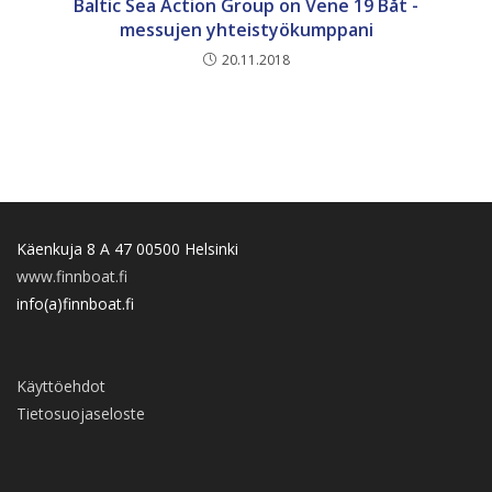
Baltic Sea Action Group on Vene 19 Båt -
messujen yhteistyökumppani
20.11.2018
Käenkuja 8 A 47 00500 Helsinki
www.finnboat.fi
info(a)finnboat.fi
Käyttöehdot
Tietosuojaseloste