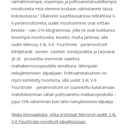
värinättömimpiä, nopeimpia ja polttoainetaloudellisimpiä
moottoreita mitä olemme koskaan valmistaneet tässä
kokoluokassa.” Ollakseen suuritilavuuksisia nelitahtisia V-
6-perämoottoreita, uudet moottorimme ovat erittäin
keveitä – vain 216 kilogrammaa, jolla ne ovat luokkansa
keveimpiä moottoreita. Keveitä, mutta jänteviä, sillä
uudet Mercury 3.4L V-6 FourStroke -perämoottorit
kiihdyttävät veneen vauhtiin ennätystahtia ja tarjoavat
yli 20 prosenttia enemmän vääntöä
matkakierrosnopeudella verrattuna lähimpään
nelisylinteriseen kilpailijaan. Polttoainetalouteen on
myös kiinnitetty huomiota, sillä uudet 3.4L V-6
FourStroke -perämoottorit on suunniteltu kuluttamaan
mahdollisimman vähän polttoainetta matkanopeuksilla –
jopa 15% vähemmän kuin lähin nelisylinterinen kilpailija.
Muita innovaatioita, jotka erottavat Mercuryn uudet 3.4L
V-6 FourStroke-moottorit kilpailijoistaan: