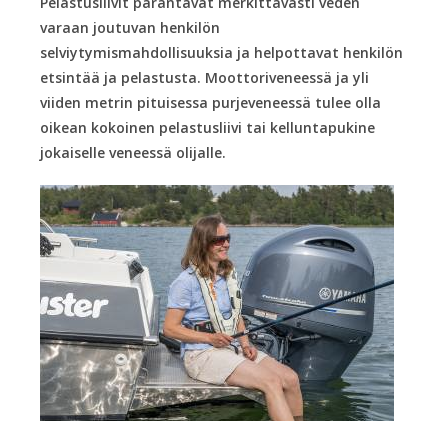
Pelastusliivit parantavat merkittävästi veden
varaan joutuvan henkilön
selviytymismahdollisuuksia ja helpottavat henkilön
etsintää ja pelastusta. Moottoriveneessä ja yli
viiden metrin pituisessa purjeveneessä tulee olla
oikean kokoinen pelastusliivi tai kelluntapukine
jokaiselle veneessä olijalle.