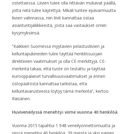
ostettaessa. Liivien tulee olla riittävän mukavat päällä,
jotta niitä tulee käytettyä. Mikäli tuntee epävarmuutta
liivien valinnassa, niin liivit kannattaa ostaa
asiantuntijaliikkeestä, josta saa vastaukset omiin
kysymyksiinsä.
”Kaikkien Suomessa myytävien pelastusliivien ja
kelluntapukineiden tulee täyttää henkilösuojain
direktiivien vaatimukset ja olla CE-merkittyjä. CE-
merkintä takaa, että tuote on testattu ja täyttää
eurooppalaiset turvallisuusvaatimukset ja ennen
ostopäätöstä kannattaa tarkistaa, että
kelluntavarusteesta löytyy tämä merkintä”, kertoo
Räisänen.
Huviveneilyssä menehtyi viime vuonna 40 henkilöä
Vuonna 2015 tapahtui 1 948 veneilyonnettomuutta ja
niissä menehtyi 40 henkilöä, 39 miestä ja yksi nainen.