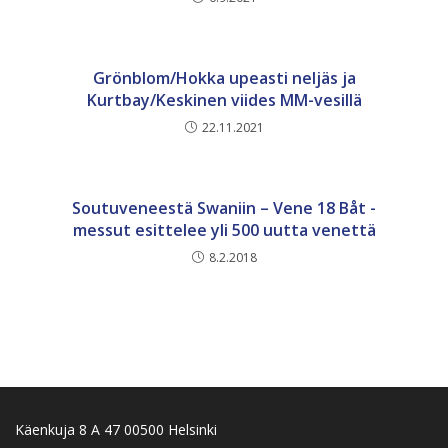
Grönblom/Hokka upeasti neljäs ja
Kurtbay/Keskinen viides MM-vesillä
22.11.2021
Soutuveneestä Swaniin – Vene 18 Båt -
messut esittelee yli 500 uutta venettä
8.2.2018
Käenkuja 8 A 47 00500 Helsinki