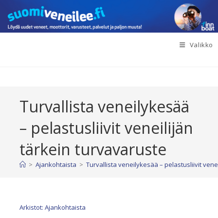
Siirry
suoraan
sisältöön
Valikko
Turvallista veneilykesää
– pelastusliivit veneilijän
tärkein turvavaruste
>
Ajankohtaista
>
Turvallista veneilykesää – pelastusliivit vene
Arkistot: Ajankohtaista