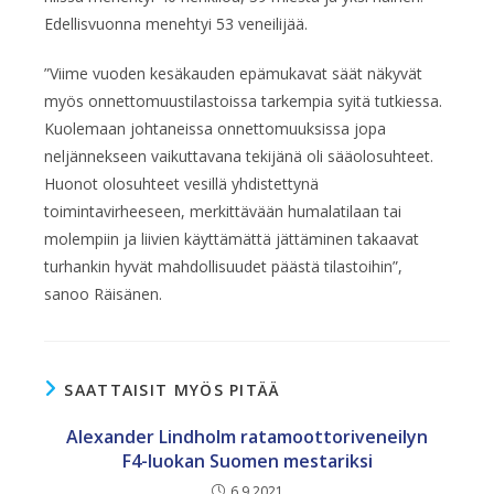
Edellisvuonna menehtyi 53 veneilijää.
”Viime vuoden kesäkauden epämukavat säät näkyvät
myös onnettomuustilastoissa tarkempia syitä tutkiessa.
Kuolemaan johtaneissa onnettomuuksissa jopa
neljännekseen vaikuttavana tekijänä oli sääolosuhteet.
Huonot olosuhteet vesillä yhdistettynä
toimintavirheeseen, merkittävään humalatilaan tai
molempiin ja liivien käyttämättä jättäminen takaavat
turhankin hyvät mahdollisuudet päästä tilastoihin”,
sanoo Räisänen.
SAATTAISIT MYÖS PITÄÄ
Alexander Lindholm ratamoottoriveneilyn
F4-luokan Suomen mestariksi
6.9.2021