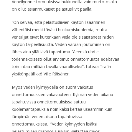
Veneilyonnettomuuksissa hukkuneilla vain murto-osalla
on ollut asianmukaiset pelastusliivit päällä.
”On selvää, että pelastusliivien käytön lisääminen
vähentäisi merkittävästi hukkumiskuolemia, mutta
veneilijät eivät kuitenkaan vielä ole sisäistäneet niiden
käytön tarpeellisuutta. Veden varaan joutuminen on
lähes aina yllättävä tapahtuma. Yleensä uhri ei
todennäköisesti ollut arvioinut onnettomuutta edeltävää
toimintaa millään tavalla vaaralliseksi”, toteaa Trafin
yksikönpäällikkö Ville Räisänen.
Myös veden kylmyydellä on suora vaikutus
onnettomuuksien vakavuuteen. Kylmän veden aikana
tapahtuvissa onnettomuuksissa sattuu
kuolemantapauksia noin kaksi kertaa useammin kuin
lämpimän veden aikana tapahtuvissa
onnettomuuksissa. ”Veden kylmyyden lisäksi
pelastumisen mahdollisuuksiin vaikuttaa myös