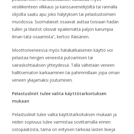
vesiliikenteen vilkkaus ja kanssaveneilijöiltä tai rannalla
olijoilta saatu apu joko hälytyksen tai pelastustoimien
muodossa. Suomalaiset osaavat auttaa toisiaan hädän
tullen ja tilastot olisivat epäilemättä paljon karumpia
ilman tätä osaamista”, kertoo Räisänen.
Moottoriveneessä myös hätäkatkaisimen käyttö voi
pelastaa hengen veneestä putoamisen tai
sairaskohtauksen yhteydessä. Tällä vältetään veneen
hallitsematon karkaaminen tai pahimmillaan jopa oman
veneen yliajamaksi joutuminen.
Pelastusliivit tulee valita käyttötarkoituksen
mukaan
Pelastusliivit tulee valita käyttötarkoituksen mukaan ja
niiden sopivuus tulee varmistaa sovittamalla ennen
ostopäätöstä, tämä on erityisen tärkeää lasten liivejä