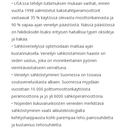
• USA:ssa tehdyn tutkimuksen mukaan vanhat, ennen
vuotta 1998 valmistetut kaksitahtiperämoottorit
vastaavat 35 % käytössä olevasta moottorikannasta ja
90 % vapaa-ajan veneilyn päästöistä. Näissä päästöissä
on hiilidioksidin lisäksi erityisen haitallisia typen oksideja
ja häkää.
• Sähköveneilyssä optimoidaan matkaa ajan
kustannuksella. Veneilyn sähköistämisen haaste on
veden vastus, joka on moninkertainen pyörien
vierintävastukseen verrattuna.
• Veneilyn sähköistyminen Suomessa on tosiasia
soutuveneluokasta alkaen. Suomessa myydään
vuosittain 10 000 polttomoottorikäyttöistä
perämoottoria ja jo yli 6000 sähköperämoottoria.
• Nopeiden liukuvarunkoisten veneiden merkittävä
sähköistyminen vaatii akkuteknologialta
kehitysharppausta kohti parempaa teho-painosuhdetta
ja kustannus-tehosuhdetta.