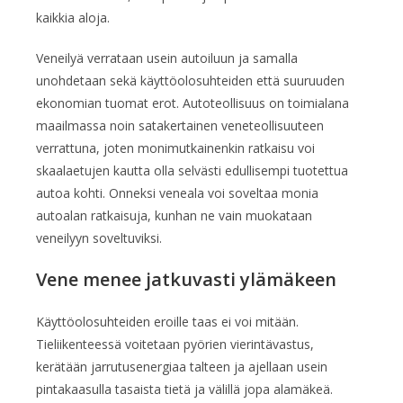
kaikkia aloja.
Veneilyä verrataan usein autoiluun ja samalla
unohdetaan sekä käyttöolosuhteiden että suuruuden
ekonomian tuomat erot. Autoteollisuus on toimialana
maailmassa noin satakertainen veneteollisuuteen
verrattuna, joten monimutkainenkin ratkaisu voi
skaalaetujen kautta olla selvästi edullisempi tuotettua
autoa kohti. Onneksi veneala voi soveltaa monia
autoalan ratkaisuja, kunhan ne vain muokataan
veneilyyn soveltuviksi.
Vene menee jatkuvasti ylämäkeen
Käyttöolosuhteiden eroille taas ei voi mitään.
Tieliikenteessä voitetaan pyörien vierintävastus,
kerätään jarrutusenergiaa talteen ja ajellaan usein
pintakaasulla tasaista tietä ja välillä jopa alamäkeä.