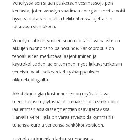
Veneilyssä sen sijaan pusketaan vesimassoja pois
keulasta, joten veneilyn vaatimaa energiantarvetta voisi
hyvin verrata siihen, että tieliikenteessä ajettaisiin
jatkuvasti ylämäkeen.
Veneilyn sähköistymisen suurin ratkaistava haaste on
akkujen huono teho-painosuhde. Sähköpropulsion
tehoalueiden merkittävä laajentuminen ja
käyttökohteiden laajentuminen myös liukuvarunkoisiin
veneisiin vaatii selkeän kehitysharppauksen
akkuteknologialta.
Akkuteknologian kustannusten on myös tultava
merkittävästi nykytasoa alemmaksi, jotta sähkö olisi
laajemman asiakassegmenttien saavutettavissa.
Harvalla veneilijällä on varaa investoida kymmeniä
tuhansia euroja veneensä sähkökonversioon.
Teknologia kuitenkin kehittyy nopeasti ja