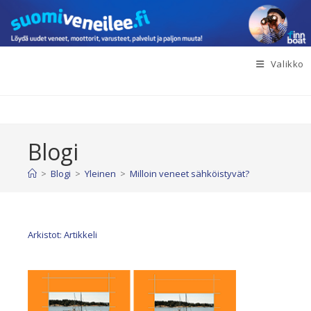
Siirry
suoraan
sisältöön
Valikko
Blogi
>
Blogi
>
Yleinen
>
Milloin veneet sähköistyvät?
Arkistot: Artikkeli