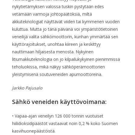
nykytietämyksen valossa tuskin pystytään edes
vetämään varmoja johtopäätöksiä, miltä
akkuteknologiat näyttävät viiden tai kymmenen vuoden
kuluttua. Mutta jo tänä päivänä voi ympäristötietoinen
veneilijä valita sähkömoottorin, kunhan ymmärtää sen
käyttörajoitukset, unohtaa kiireen ja keskittyy
nauttimaan hiljaisesta menosta. Nykyinen
litiumakkuteknologia on jo kilpailukykyinen pienimmissä
teholuokissa, mikä näkyy sähköperämoottorien
yleistymisenä soutuveneiden apumoottoreina.
Jarkko Pajusalo
Sähkö veneiden käyttövoimana:
• Vapaa-ajan veneilyn 126 000 tonnin vuotuiset
hiilidioksidipäästöt vastaavat noin 0,2 % koko Suomen
kasvihuonepäästöistä.