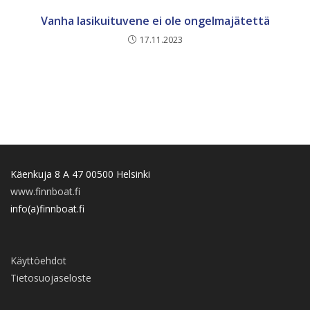
Vanha lasikuituvene ei ole ongelmajätettä
17.11.2023
Käenkuja 8 A 47 00500 Helsinki
www.finnboat.fi
info(a)finnboat.fi
Käyttöehdot
Tietosuojaseloste