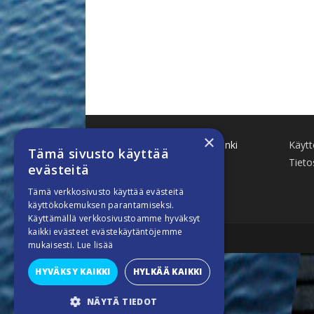
×
Käenkuja 8 A 47 00500 Helsinki
Käyt
Tämä sivusto käyttää
www.finnboat.fi
Tieto
evästeitä
info(a)finnboat.fi
Tämä verkkosivusto käyttää evästeitä
käyttökokemuksen parantamiseksi.
Käyttämällä verkkosivustoamme hyväksyt
kaikki evästeet evästekäytäntöjemme
mukaisesti.
Lue lisää
HYVÄKSY KAIKKI
HYLKÄÄ KAIKKI
NÄYTÄ TIEDOT