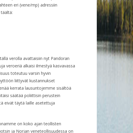
kahteen eri (vene/mp) adressiin
täältä:
tällä verolla avattaisiin nyt Pandoran
tuja veroeriä alkaisi ilmestyä kasvavassa
suus toteutuu varsin hyvin
yttöön liittyvät kustannukset
enää kerrata lausuntojemme sisältöä
isi säätää poliittisin perustein
eivät täytä laille asetettuja
onamme on koko ajan teollisten
otsin ja Norjan veneteollisuudessa on