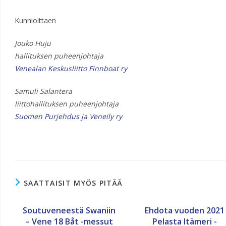
Kunnioittaen
Jouko Huju
hallituksen puheenjohtaja
Venealan Keskusliitto Finnboat ry
Samuli Salanterä
liittohallituksen puheenjohtaja
Suomen Purjehdus ja Veneily ry
SAATTAISIT MYÖS PITÄÄ
Soutuveneestä Swaniin
Ehdota vuoden 2021
– Vene 18 Båt -messut
Pelasta Itämeri -