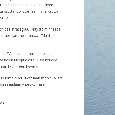
iin kuuluu järkevä ja vastuullinen
tä kautta työllistämään. Sitä kautta
ltiolle.
on osa strategiaa. Yritystoiminnassa
strategiamme suuntaa. Tilanteet
asti: ”Valmistaudumme huolella
staa boxin ulkopuolelta uusia keinoja
ämän tavoitteen hyväksi.
ssuomalaiset, luettuaan monipuoliset
tavoin saadaan yhteiskunnan
is.