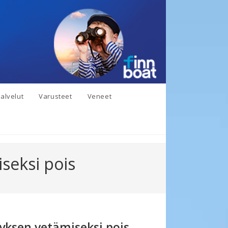
alvelut
Varusteet
Veneet
seksi pois
yksen vetämiseksi pois