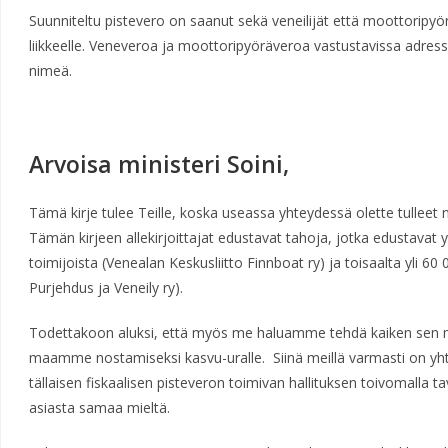
Suunniteltu pistevero on saanut sekä veneilijät että moottoripyör
liikkeelle. Veneveroa ja moottoripyöräveroa vastustavissa adresse
nimeä.
Arvoisa ministeri Soini,
Tämä kirje tulee Teille, koska useassa yhteydessä olette tulleet 
Tämän kirjeen allekirjoittajat edustavat tahoja, jotka edustavat y
toimijoista (Venealan Keskusliitto Finnboat ry) ja toisaalta yli 6
Purjehdus ja Veneily ry).
Todettakoon aluksi, että myös me haluamme tehdä kaiken sen mitä
maamme nostamiseksi kasvu-uralle. Siinä meillä varmasti on yh
tällaisen fiskaalisen pisteveron toimivan hallituksen toivomalla t
asiasta samaa mieltä.