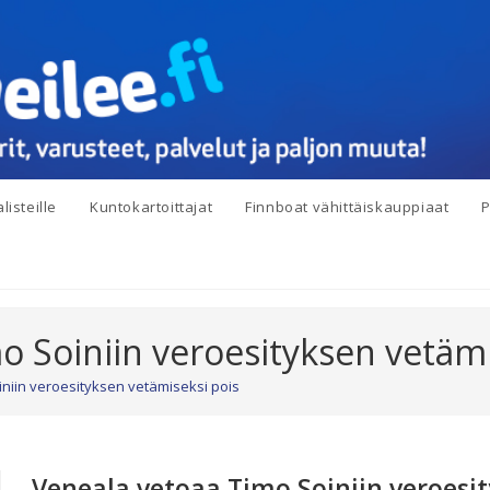
listeille
Kuntokartoittajat
Finnboat vähittäiskauppiaat
P
o Soiniin veroesityksen vetämi
niin veroesityksen vetämiseksi pois
Veneala vetoaa Timo Soiniin veroesit