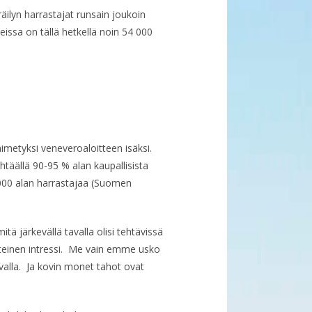
äilyn harrastajat runsain joukoin
issa on tällä hetkellä noin 54 000
nimetyksi veneveroaloitteen isäksi.
htäällä 90-95 % alan kaupallisista
0 000 alan harrastajaa (Suomen
 järkevällä tavalla olisi tehtävissä
teinen intressi. Me vain emme usko
avalla. Ja kovin monet tahot ovat