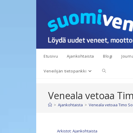
Siirry
suoraan
sisältöön
Etusivu
Ajankohtaista
Blogi
Journa
Toggle
Veneilijän tietopankki
website
Veneala vetoaa Tim
search
>
Ajankohtaista
>
Veneala vetoaa Timo Soi
Arkistot: Ajankohtaista