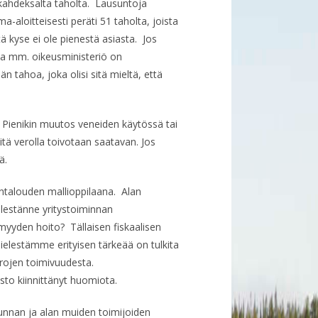
 kahdeksalta taholta. Lausuntoja
ma-aloitteisesti peräti 51 taholta, joista
tä kyse ei ole pienestä asiasta. Jos
ista mm. oikeusministeriö on
än tahoa, joka olisi sitä mieltä, että
. Pienikin muutos veneiden käytössä tai
ä verolla toivotaan saatavan. Jos
tä.
antalouden mallioppilaana. Alan
lestänne yritystoiminnan
myyden hoito? Tällaisen fiskaalisen
ielestämme erityisen tärkeää on tulkita
erojen toimivuudesta.
o kiinnittänyt huomiota.
kunnan ja alan muiden toimijoiden