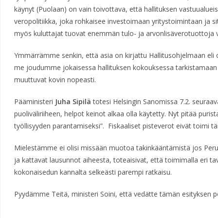
käynyt (Puolaan) on vain toivottava, että hallituksen vastuualueis
veropolitiikka, joka rohkaisee investoimaan yritystoimintaan ja si
myös kuluttajat tuovat enemmän tulo- ja arvonlisäverotuottoja va
Ymmärrämme senkin, että asia on kirjattu Hallitusohjelmaan eli 
me joudumme jokaisessa hallituksen kokouksessa tarkistamaan 
muuttuvat kovin nopeasti.
Pääministeri
Juha Sipilä
totesi Helsingin Sanomissa 7.2. seuraav
puoliväliriiheen, helpot keinot alkaa olla käytetty. Nyt pitää puri
työllisyyden parantamiseksi”. Fiskaaliset pisteverot eivät toimi t
Mielestämme ei olisi missään muotoa takinkääntämistä jos Peru
ja kattavat lausunnot aiheesta, toteaisivat, että toimimalla eri 
kokonaisedun kannalta selkeästi parempi ratkaisu.
Pyydämme Teitä, ministeri Soini, että vedätte tämän esityksen po