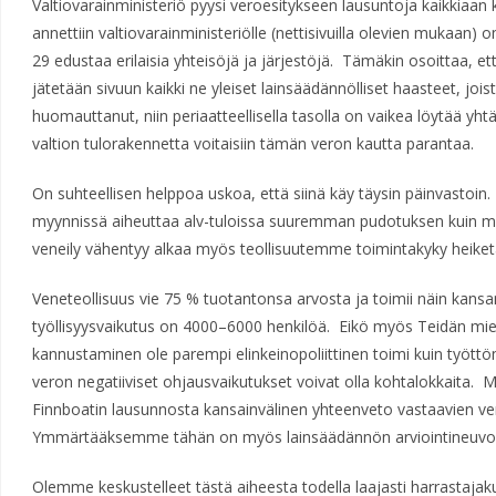
Valtiovarainministeriö pyysi veroesitykseen lausuntoja kaikkiaan
annettiin valtiovarainministeriölle (nettisivuilla olevien mukaan) o
29 edustaa erilaisia yhteisöjä ja järjestöjä. Tämäkin osoittaa, et
jätetään sivuun kaikki ne yleiset lainsäädännölliset haasteet, jo
huomauttanut, niin periaatteellisella tasolla on vaikea löytää yhtä
valtion tulorakennetta voitaisiin tämän veron kautta parantaa.
On suhteellisen helppoa uskoa, että siinä käy täysin päinvastoin
myynnissä aiheuttaa alv-tuloissa suuremman pudotuksen kuin mit
veneily vähentyy alkaa myös teollisuutemme toimintakyky heike
Veneteollisuus vie 75 % tuotantonsa arvosta ja toimii näin kans
työllisyysvaikutus on 4000–6000 henkilöä. Eikö myös Teidän mie
kannustaminen ole parempi elinkeinopoliittinen toimi kuin työttö
veron negatiiviset ohjausvaikutukset voivat olla kohtalokkaita. M
Finnboatin lausunnosta kansainvälinen yhteenveto vastaavien v
Ymmärtääksemme tähän on myös lainsäädännön arviointineuvost
Olemme keskustelleet tästä aiheesta todella laajasti harrastaja