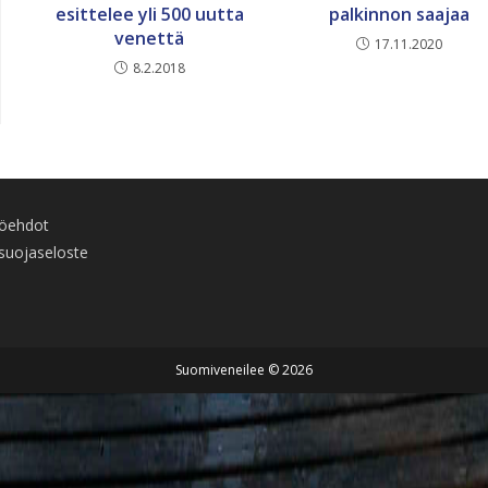
esittelee yli 500 uutta
palkinnon saajaa
venettä
17.11.2020
8.2.2018
töehdot
suojaseloste
Suomiveneilee © 2026