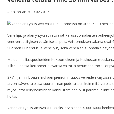
Ajankohtaista
13.02.2017
Veneilijät ja alan yritykset vetoavat Perussuomalaisten puheenj
veneveroesityksen vetämiseksi pois. Vetoomuksen takana ovat 6
Suomen Purjehdus ja Veneily ry sekä venealan suomalaisia työna
Muiden hallituspuolueiden Kokoomuksen ja Keskustan eduskunt
julkisuudessa kertoneet olevansa valmiita perumaan moottoripy
SPV:n ja Finnboatin mukaan pienikin muutos veneiden käytössä t
arvonlisäverotuloissa suuremman pudotuksen kuin mitä verolla to
myös, että yritystoiminnan kannustaminen olisi parempi elinkeino
hoito.
Venealan työllistämisvaikutukseksi arvioidaan 4000–6000 henkeä