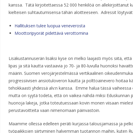
kanssa. Tätä kirjoitettaessa 52 000 henkilöä on allekirjoittanut 
kielteisen suhtautumisensa tähän aloitteeseen. Adressit löytyvät 
Hallituksen tulee luopua veneverosta
Moottoripyorät pidettävä verottomina
Lisäkustannuserän lisäksi kyse on melko laajasti myös siitä, että 
lipas ja sitä kautta vastaavia jo 70- ja 80-luvulla huonoksi havait
määrin. Suomen verojärjestelmässä vertikaalinen oikeudenmukai
progressiivisen ansiotuloveron kautta ja polttoainevero hoitaa kä
tehokkaasti yhdessä alv:n kanssa. Emme halua tässä vaiheessa 
mutta on syytä todeta, että on vaikea nähdä miksi Eduskunnan pitä
huonoja lakeja, jotka toteutuessaan kovin monen viisaan mielestä 
perustavoitteita vaan nimenomaan päinvastoin.
Maamme ollessa edelleen peräti kurjassa talousjamassa ja pelk
työpaikkojen siirtyminen halvemman tuotannon maihin, kuten Ru