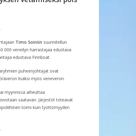
ohtajaan
Timo Soiniin
suunnitellun
0 000 veneilyn harrastajaa edustava
ntajia edustava Finnboat.
aryhmien puheenjohtajat ovat
öräveron lisäksi myös veneveron.
ai myynnissä aiheuttaa
ivotaan saatavan. Järjestöt toteavat
poliittinen toimi kuin työttömyyden
.