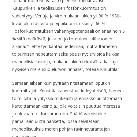
fosfaattifosforin varasto pienene merkittävästi.
Kaupunkien ja teollisuuden fosforikuormitus on
vähentynyt Venäjä ja Viro mukaan lukien yli 90 % 1980-
luvun alun tasosta ja typpikuormituskin yli 60 %.
Fosforikuormituksen vähennyspotentiaali on enää noin 5
% siitä määrästä, joka on jo toteutunut 40 vuoden
aikana. ”Tehty työ kantaa hedelmää, mutta Itämeren
toipumisen nopeuttamiseksi pitäisi nyt arvioida kaikkia
mahdollisia keinoja, mukaan lukien teknisiä ratkaisuja
nykyisen merensuojelutyön rinnalle”, toteaa Knuuttila.
Samaan aikaan kuin pyritään nitistämään loputkin
kuormittajat, Knuuttila kannustaa tiedeyhteisöä, Itämeri-
toimijoita ja yrityksiä rohkeasti ja ennakkoluulottomasti
kartoittamaan keinoja, jolla voitaisiin puuttua meressä
jo olevaan fosforivarantoon. Säätiö valmistelee
parhaillaan uutta hanketta, jossa selvitetään
mahdollisuuksia meren pohjan ravinnevarantojen
purkamiseen.