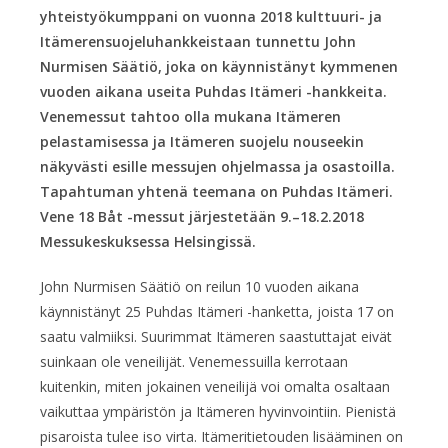
yhteistyökumppani on vuonna 2018 kulttuuri- ja
Itämerensuojeluhankkeistaan tunnettu John
Nurmisen Säätiö, joka on käynnistänyt kymmenen
vuoden aikana useita Puhdas Itämeri -hankkeita.
Venemessut tahtoo olla mukana Itämeren
pelastamisessa ja Itämeren suojelu nouseekin
näkyvästi esille messujen ohjelmassa ja osastoilla.
Tapahtuman yhtenä teemana on Puhdas Itämeri.
Vene 18 Båt -messut järjestetään 9.–18.2.2018
Messukeskuksessa Helsingissä.
John Nurmisen Säätiö on reilun 10 vuoden aikana
käynnistänyt 25 Puhdas Itämeri -hanketta, joista 17 on
saatu valmiiksi. Suurimmat Itämeren saastuttajat eivät
suinkaan ole veneilijät. Venemessuilla kerrotaan
kuitenkin, miten jokainen veneilijä voi omalta osaltaan
vaikuttaa ympäristön ja Itämeren hyvinvointiin. Pienistä
pisaroista tulee iso virta. Itämeritietouden lisääminen on