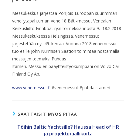
Messukeskus järjestää Pohjois-Euroopan suurimman
veneilytapahtuman Vene 18 Båt -messut Venealan
Keskusliitto Finnboat ry:n toimeksiannosta 9.–18.2.2018
Messukeskuksessa Helsingissä. Venemessut
järjestetään nyt 49. kertaa. Vuonna 2018 venemessut
tuo esille John Nurmisen Säätiön toimintaa nostamalla
messujen teemaksi Puhdas
Itämeri. Messujen pääyhteistyökumppani on Volvo Car
Finland Oy Ab.
www.venemessut.fi
#venemessut #puhdasitameri
SAATTAISIT MYÖS PITÄÄ
Töihin Baltic Yachtsille? Haussa Head of HR
ja projektipäälliköitä