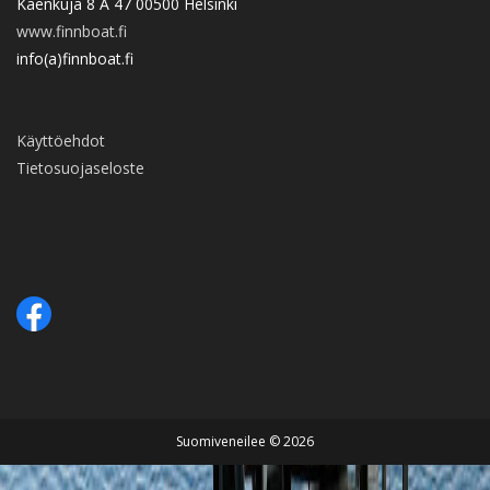
Käenkuja 8 A 47 00500 Helsinki
www.finnboat.fi
info(a)finnboat.fi
Käyttöehdot
Tietosuojaseloste
Suomiveneilee © 2026