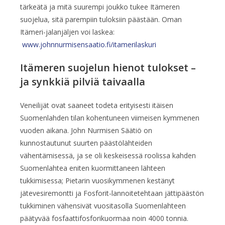
tärkeätä ja mitä suurempi joukko tukee Itämeren
suojelua, sitä parempiin tuloksiin päästään. Oman
Itämeri-jalanjäljen voi laskea:
www.johnnurmisensaatio.fi/itamerilaskuri
Itämeren suojelun hienot tulokset –
ja synkkiä pilviä taivaalla
Veneilijät ovat saaneet todeta erityisesti itäisen
Suomenlahden tilan kohentuneen viimeisen kymmenen
vuoden aikana. John Nurmisen Säätiö on
kunnostautunut suurten päästölähteiden
vähentämisessä, ja se oli keskeisessä roolissa kahden
Suomenlahtea eniten kuormittaneen lähteen
tukkimisessa; Pietarin vuosikymmenen kestänyt
jätevesiremontti ja Fosforit-lannoitetehtaan jättipäästön
tukkiminen vähensivät vuositasolla Suomenlahteen
päätyvää fosfaattifosforikuormaa noin 4000 tonnia.