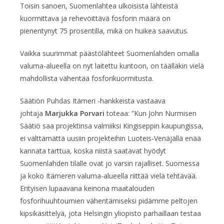
Toisin sanoen, Suomenlahtea ulkoisista lähteistä
kuormittava ja rehevöittävä fosforin määrä on
pienentynyt 75 prosentilla, mikä on huikea saavutus.
Vaikka suurimmat päästölähteet Suomenlahden omalla
valuma-alueella on nyt laitettu kuntoon, on täälläkin vielä
mahdollista vähentää fosforikuormitusta.
Säätiön Puhdas Itämeri -hankkeista vastaava
johtaja
Marjukka Porvari
toteaa: ”Kun John Nurmisen
Säätiö saa projektinsa valmiiksi Kingiseppin kaupungissa,
ei välttämättä uusiin projekteihin Luoteis-Venäjällä enää
kannata tarttua, koska niistä saatavat hyödyt
Suomenlahden tilalle ovat jo varsin rajalliset. Suomessa
ja koko Itämeren valuma-alueella riittää vielä tehtävää.
Erityisen lupaavana keinona maatalouden
fosforihuuhtoumien vähentämiseksi pidämme peltojen
kipsikäsittelyä, jota Helsingin yliopisto parhaillaan testaa