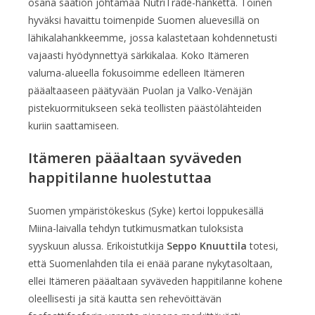
osana säätiön johtamaa NutriTrade-hanketta. Toinen
hyväksi havaittu toimenpide Suomen aluevesillä on
lähikalahankkeemme, jossa kalastetaan kohdennetusti
vajaasti hyödynnettyä särkikalaa. Koko Itämeren
valuma-alueella fokusoimme edelleen Itämeren
pääaltaaseen päätyvään Puolan ja Valko-Venäjän
pistekuormitukseen sekä teollisten päästölähteiden
kuriin saattamiseen.
Itämeren pääaltaan syväveden
happitilanne huolestuttaa
Suomen ympäristökeskus (Syke) kertoi loppukesällä
Miina-laivalla tehdyn tutkimusmatkan tuloksista
syyskuun alussa. Erikoistutkija
Seppo Knuuttila
totesi,
että Suomenlahden tila ei enää parane nykytasoltaan,
ellei Itämeren pääaltaan syväveden happitilanne kohene
oleellisesti ja sitä kautta sen rehevöittävän