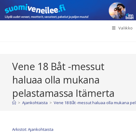
Siirry
suoraan
sisältöön
Valikko
Vene 18 Båt -messut
haluaa olla mukana
pelastamassa Itämerta
>
Ajankohtaista
>
Vene 18 Båt -messut haluaa olla mukana pe
Arkistot: Ajankohtaista