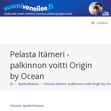
Siirry
suoraan
sisältöön
Valikko
Pelasta Itämeri -
palkinnon voitti Origin
by Ocean
>
Ajankohtaista
>
Pelasta Itämeri -palkinnon voitti Origin by O
Arkistot: Ajankohtaista