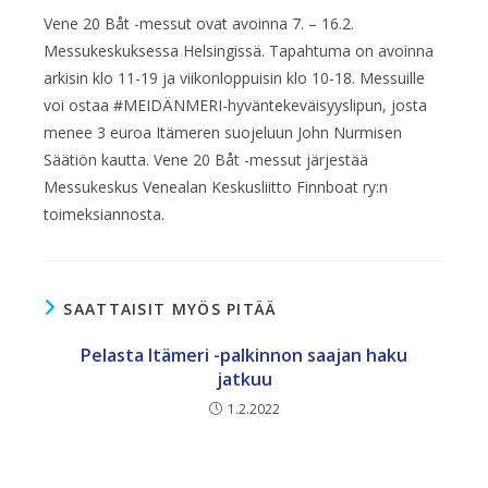
Vene 20 Båt -messut ovat avoinna 7. – 16.2.
Messukeskuksessa Helsingissä. Tapahtuma on avoinna
arkisin klo 11-19 ja viikonloppuisin klo 10-18. Messuille
voi ostaa #MEIDÄNMERI-hyväntekeväisyyslipun, josta
menee 3 euroa Itämeren suojeluun John Nurmisen
Säätiön kautta. Vene 20 Båt -messut järjestää
Messukeskus Venealan Keskusliitto Finnboat ry:n
toimeksiannosta.
SAATTAISIT MYÖS PITÄÄ
Pelasta Itämeri -palkinnon saajan haku
jatkuu
1.2.2022