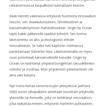
ratkaisemisessa kaupallisesti kannattavin keinoin.
Raati kiinnitti valinnassa erityisesti huomiota innovaation
tasoon, sen skaalautuvuuteen, tehokkuuteen ja
kansainvälistymisen mahdollisuuksiin. Origin by Ocean
täytti kaikki palkinnolle laaditut kriteerit. Sen luoma
liiketoiminta on aito ja ekologisesti erittäin
innovatiivinen. Se tulee heti käyttöön otettaessa
parantamaan Itämeren tilaa. Liiketoiminnalla on myös
suuri potentiaali kansainväliselle kasvulle. Origin by
Ocean on kääntänyt ympäristöongelman taloudelliseksi
voitoksi ja osoittaa, ettei ympäristön pelastaminen ole
aina vain kuluerä.
Nyt toista kertaa venemessujen yhteydessä jaettava
5000 euron rahapalkinto annetaan vuosittain yritykselle,
yhteisölle tai ihmiselle, joka on kehittänyt innovaation,
joka vaikuttaa merien, erityisesti Itämeren puhtauteen,