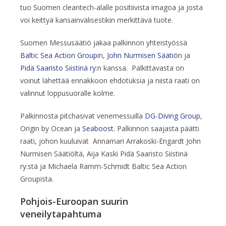
tuo Suomen cleantech-alalle positiivista imagoa ja josta
voi keittyä kansainvälisestikin merkittävä tuote.
Suomen Messusäätiö jakaa palkinnon yhteistyössä
Baltic Sea Action Group
in,
John Nurmisen Säätiö
n ja
Pidä Saaristo Siistinä ry
:n kanssa. Palkittavasta on
voinut lähettää ennakkoon ehdotuksia ja niistä raati on
valinnut loppusuoralle kolme.
Palkinnosta pitchasivat venemessuilla
DG-Diving Group
,
Origin by Ocean ja
Seaboost
. Palkinnon saajasta päätti
raati, johon kuuluivat Annamari Arrakoski-Engardt John
Nurmisen Säätiöltä, Aija Kaski Pidä Saaristo Siistinä
ry:stä ja Michaela Ramm-Schmidt Baltic Sea Action
Groupista.
Pohjois-Euroopan suurin
veneilytapahtuma