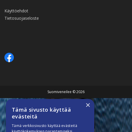
Käyttöehdot
Tietosuojaseloste
Suomiveneilee © 2026
×
Tämä sivusto käyttää
evästeitä
Tämä verkkosivusto käyttää evästeitä
käyttökokemuksen parantamiseksi.