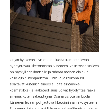
Origin by Oceanin visiona on luoda Itämeren levää
hyödyntävää liiketoimintaa Suomeen. Vesistössä sinilevä
on myrkyllinen ihmiselle ja tuhoaa monen eläin- ja
kasvilajin elinympäristöä. Sinilevä ja rakkohauru
sisältävät kuitenkin aineosia, joita elintarvike-,
kosmetiikka- ja lääketeollisuus voivat hyödyntää raaka-
aineina, kuten sakeuttajina. Osana visiota on luoda
Itämeren levään pohjautuva liiketoiminnan ekosysteemi
Suomeen, joka auttaisi Itämeren rehevöitymisongelman