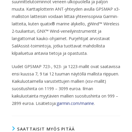
suunnittelutoiminnot veneen ulkopuolella ja paljon
muuta. Karttaplotterin ANT-yhteyden avulla GPSMAP x3-
malliston laitteisiin voi­daan liittää yhteensopivia Garmin-
laitteita, kuten quatix® marine älykello, gWind™ Wireless
2-tuulianturi, GNX™ Wind-veneilyinstrumentit ja
langattomat kauko-ohjaimet. Purjehtijat arvostavat
SailAssist-toimintoja, jotka tuottavat mahdollista
kilpailuetua antavia tietoja ja opastusta.
Uudet GPSMAP 723-, 923- ja 1223-mallit ovat saatavissa
ensi kuussa 7, 9 tai 12 tuuman näytöllä mallista riippuen.
Kaikuluotaimella varustettujen mallien (xsv-mallit)
suositushinta on 1199 – 3099 euroa. Ilman
kaikuluotainta myytävien mallien suositushinta on 999 –
2899 euroa. Lisätietoja:
garmin.com/marine
.
SAATTAISIT MYÖS PITÄÄ