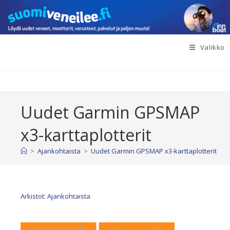
Siirry
suoraan
sisältöön
Valikko
Uudet Garmin GPSMAP
x3-karttaplotterit
>
Ajankohtaista
>
Uudet Garmin GPSMAP x3-karttaplotterit
Arkistot: Ajankohtaista