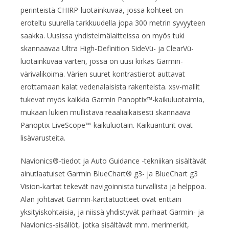
perinteistä CHIRP-luotainkuvaa, jossa kohteet on
eroteltu suurella tarkkuudella jopa 300 metrin syvyyteen
saakka. Uusissa yhdistelmälaitteissa on myös tuki
skannaavaa Ultra High-Definition SideVü- ja ClearVü-
luotainkuvaa varten, jossa on uusi kir­kas Garmin-
värivalikoima. Värien suuret kontrastierot auttavat
erottamaan kalat vedenalaisista raken­teis­ta. xsv-mallit
tukevat myös kaikkia Garmin Panoptix™-kaikuluotaimia,
mukaan lukien mullistava reaaliaikaisesti skannaava
Panoptix LiveScope™-kaikuluotain. Kaikuanturit ovat
lisävarusteita.
Navionics®-tiedot ja Auto Guidance -tekniikan sisältävät
ainutlaatuiset Garmin BlueChart® g3- ja BlueChart g3
Vision-kartat tekevät navigoinnista turvallista ja helppoa.
Alan johtavat Garmin-kartta­tuotteet ovat erittäin
yksityiskohtaisia, ja niissä yhdistyvät parhaat Garmin- ja
Navionics-sisällöt, jotka sisältävät mm. merimerkit,