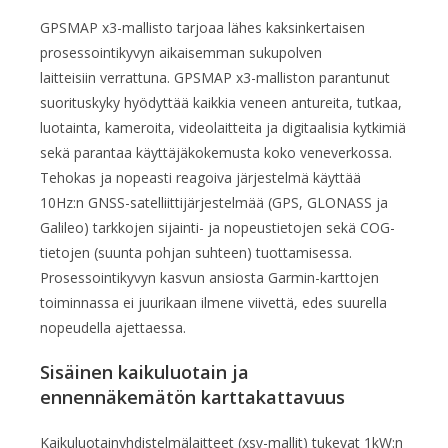
GPSMAP x3-mallisto tarjoaa lähes kaksinkertaisen
prosessointikyvyn aikaisemman sukupolven
laitteisiin verrattuna. GPSMAP x3-malliston parantunut
suorituskyky hyödyttää kaikkia veneen antureita, tutkaa,
luotainta, kameroita, videolaitteita ja digitaalisia kytkimiä
sekä parantaa käyttäjä­kokemusta koko veneverkossa.
Tehokas ja nopeasti reagoiva järjestelmä käyttää
10Hz:n GNSS-satelliittijärjestelmää (GPS, GLONASS ja
Galileo) tarkkojen sijainti- ja nopeustietojen sekä COG-
tietojen (suunta pohjan suhteen) tuottamisessa.
Prosessointikyvyn kasvun ansiosta Garmin-karttojen
toiminnassa ei juurikaan ilmene viivettä, edes suurella
nopeudella ajettaessa.
Sisäinen kaikuluotain ja
ennennäkemätön karttakattavuus
Kaikuluotainyhdistelmälaitteet (xsv-mallit) tukevat 1kW:n