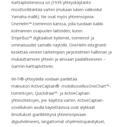
Karttaplottereissa on J1939-yhteyskäytäntö
moottoriliitäntää varten (mukaan lukien valikoidut
Yamaha-mallit). Ne ovat myös yhteensopivia
OneHelm™-toiminnon kanssa, jolla tuodaan kaikki
kolmannen osapuolen laitteiden, kuten
EmpirBus™ digitaaliset kytkimet, toiminnot ja
ominaisuudet samalle näytölle. OneHelm-integrointi
keskittää veneen tärkeimpien järjestelmien hallinnan ja
mukauttamisen yhteen ja ainoaan päälähteeseen –
Garmin-karttaplotteriin.
Wi-Fi®-yhteydellä voidaan pariliittää
maksuton ActiveCaptain® -mobiilisovellusOneChart™-
toimin­tojen, Quickdraw™- ja ActiveCaptain-
yhteisötietojen, jne. käyttöä varten. ActiveCaptain-
sovelluksen avulla käytettävissä ovat älykkäät
ilmoitukset (pariliitettynä yhteensopivaan
älypuhelimeen), langattomat ohjelmistopäivitykset,