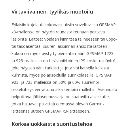
Virtaviivainen, tyylikäs muotoilu
Erilaisiin kojelautakokonaisuuksiin soveltuvissa GPSMAP
x3-malleissa on näytön reunasta reunaan peittävä
lasipinta. Laitteet voidaan kiinnittää telineeseen tai uppo-
tai tasoasentaa. Suuren lasipinnan ansiosta laitteen
kokoa on myös pystytty pienentämään. GPSMAP 1223-
ja 923-malleissa on terävä­piirtoinen IPS-kosketusnäyttö,
joka näyttää värit tarkasti ja jota voi katsella kaikista
kulmista, myös polarisoiduilla aurinkolaseilla. GPSMAP
923- ja 723-malleissa on 50% ja 60% suurempi
pikselitiheys verrattuna aikaisempiin malleihin. Asennusta
helpottava jälkiasennussarja on saatavilla asiakkaille,
jotka haluavat päivittää olemassa olevan Garmin-
laitteensa uuteen GPSMAP x3-laitteeseen.
Korkealuokkaista suoritustehoa