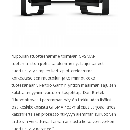
“Lippulaivatuotteenamme toimivan GPSMAP-
tuotemalliston pohjalta olemme nyt laajentaneet
suoritus­kykyisimpien karttaplottereidemme
korkeatasoisen muotoilun ja toiminnot koko
tuotesarjaan”, kertoo Garmin-yhtiön maailmanlaajuisen
kuluttajamyynnin varatoimi­tusjohtaja Dan Bartel.
“Huomattavasti paremman näytön tarkkuuden lisäksi
osa keskikokoisista GPSMAP x3-malleista tarjoaa lähes
kaksinkertai­sen prosessointikyvyn aiemman sukupolven
laitteisiin verrattuna. Tämän ansiosta koko veneverkon
suorituskyky paranee.”