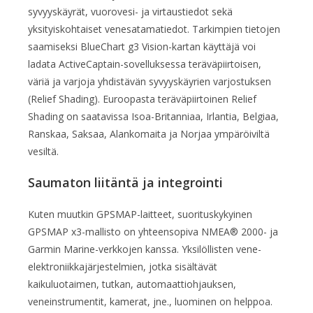
syvyyskäyrät, vuorovesi- ja virtaustiedot sekä
yksityiskohtaiset venesatama­tiedot. Tarkimpien tietojen
saamiseksi BlueChart g3 Vision-kartan käyttäjä voi
ladata ActiveCaptain-sovelluksessa teräväpiirtoisen,
väriä ja varjoja yhdistävän syvyyskäyrien varjostuksen
(Relief Shading). Euroopasta teräväpiirtoinen Relief
Shading on saatavissa Isoa-Britanniaa, Irlantia, Belgiaa,
Ranskaa, Saksaa, Alankomaita ja Norjaa ympäröiviltä
vesiltä.
Saumaton liitäntä ja integrointi
Kuten muutkin GPSMAP-laitteet, suorituskykyinen
GPSMAP x3-mallisto on yhteensopiva NMEA® 2000- ja
Garmin Marine-verkkojen kanssa. Yksilöllisten vene-
elektroniikkajärjestelmien, jotka sisältävät
kaikuluotaimen, tutkan, automaattiohjauksen,
veneinstrumentit, kamerat, jne., luominen on helppoa.