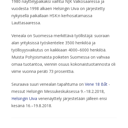
1980 näyttelypaikaksi vaihtui NJK Valkosaaressa ja
vuodesta 1998 alkaen Helsingin Uiva on järjestetty
nykyisellä paikallaan HSK:n kerhosatamassa
Lauttasaaressa.
Veneala on Suomessa merkittävä työllistäjä: suoraan
alan yrityksissä työskentelee 3500 henkilöä ja
työllisyysvaikutus on kaikkiaan 4000–6000 henkilöä.
Muista Pohjoismaista poiketen Suomessa on vahvaa
omaa tuotantoa, viennin osuus kokonaistuotannosta oli
viime vuonna peräti 73 prosenttia.
Seuraava suuri venealan tapahtuma on
Vene 18 Båt
-
messut Helsingin Messukeskuksessa 9.–18.2.2018,
Helsingin Uiva
venenäyttely järjestetään jälleen ensi
kesänä 16.–19.8.2018.