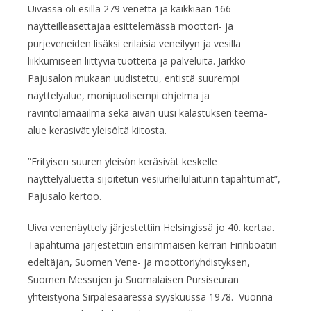
Uivassa oli esillä 279 venettä ja kaikkiaan 166
näytteilleasettajaa esittelemässä moottori- ja
purjeveneiden lisäksi erilaisia veneilyyn ja vesillä
liikkumiseen liittyviä tuotteita ja palveluita. Jarkko
Pajusalon mukaan uudistettu, entistä suurempi
näyttelyalue, monipuolisempi ohjelma ja
ravintolamaailma sekä aivan uusi kalastuksen teema-
alue keräsivät yleisöltä kiitosta.
”Erityisen suuren yleisön keräsivät keskelle
näyttelyaluetta sijoitetun vesiurheilulaiturin tapahtumat”,
Pajusalo kertoo.
Uiva venenäyttely järjestettiin Helsingissä jo 40. kertaa.
Tapahtuma järjestettiin ensimmäisen kerran Finnboatin
edeltäjän, Suomen Vene- ja moottoriyhdistyksen,
Suomen Messujen ja Suomalaisen Pursiseuran
yhteistyönä Sirpalesaaressa syyskuussa 1978. Vuonna