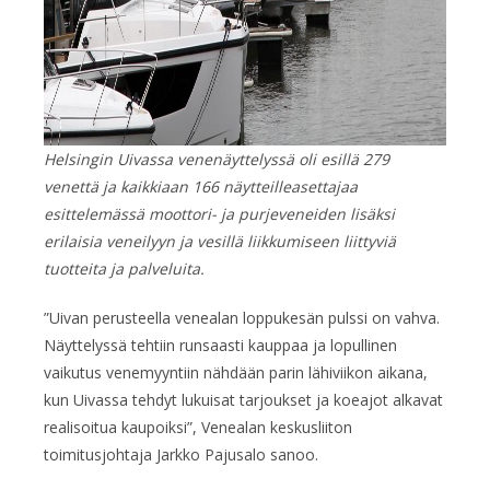
Helsingin Uivassa venenäyttelyssä oli esillä 279
venettä ja kaikkiaan 166 näytteilleasettajaa
esittelemässä moottori- ja purjeveneiden lisäksi
erilaisia veneilyyn ja vesillä liikkumiseen liittyviä
tuotteita ja palveluita.
”Uivan perusteella venealan loppukesän pulssi on vahva.
Näyttelyssä tehtiin runsaasti kauppaa ja lopullinen
vaikutus venemyyntiin nähdään parin lähiviikon aikana,
kun Uivassa tehdyt lukuisat tarjoukset ja koeajot alkavat
realisoitua kaupoiksi”, Venealan keskusliiton
toimitusjohtaja Jarkko Pajusalo sanoo.