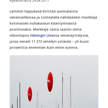
Ajankohtaista
24.08.2017
Lämmin loppukesä kirittää suomalaista
venemarkkinaa ja toimialalla nähdäänkin merkkejä
kotimaisen nollakasvun kääntymisestä
positiiviseksi. Merkkejä tästä saatiin viime
viikonlopun
Helsingin Uiva
ssa venenäyttelyssä,
jossa vieraili 11 272 veneilyn ystävää – yli kuusi
prosenttia enemmän kuin viime vuonna.​