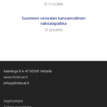
17.12.2025
Suomeen venealan kansainvälinen
näköalapaikka
22.6.2016
Käenkuja 8 A 47 00500 Helsinki
www.finnboat.fi
info(a)finnboat.fi
Käyttöehdot
Tietosuojaseloste