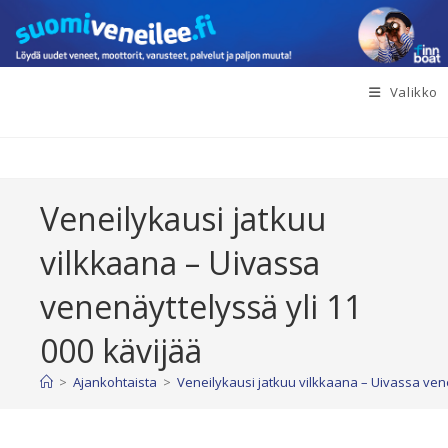
Siirry
suoraan
sisältöön
Valikko
Veneilykausi jatkuu
vilkkaana – Uivassa
venenäyttelyssä yli 11
000 kävijää
>
Ajankohtaista
>
Veneilykausi jatkuu vilkkaana – Uivassa vene