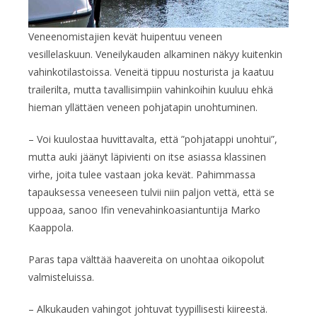
Veneenomistajien kevät huipentuu veneen
vesillelaskuun. Veneilykauden alkaminen näkyy kuitenkin
vahinkotilastoissa. Veneitä tippuu nosturista ja kaatuu
trailerilta, mutta tavallisimpiin vahinkoihin kuuluu ehkä
hieman yllättäen veneen pohjatapin unohtuminen.
– Voi kuulostaa huvittavalta, että ”pohjatappi unohtui”,
mutta auki jäänyt läpivienti on itse asiassa klassinen
virhe, joita tulee vastaan joka kevät. Pahimmassa
tapauksessa veneeseen tulvii niin paljon vettä, että se
uppoaa, sanoo Ifin venevahinkoasiantuntija Marko
Kaappola.
Paras tapa välttää haavereita on unohtaa oikopolut
valmisteluissa.
– Alkukauden vahingot johtuvat tyypillisesti kiireestä.