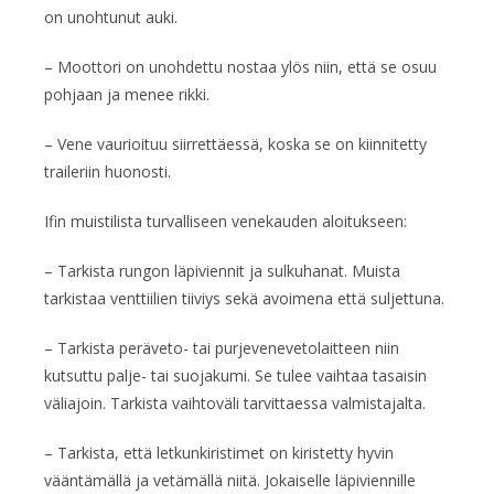
on unohtunut auki.
– Moottori on unohdettu nostaa ylös niin, että se osuu
pohjaan ja menee rikki.
– Vene vaurioituu siirrettäessä, koska se on kiinnitetty
traileriin huonosti.
Ifin muistilista turvalliseen venekauden aloitukseen:
– Tarkista rungon läpiviennit ja sulkuhanat. Muista
tarkistaa venttiilien tiiviys sekä avoimena että suljettuna.
– Tarkista peräveto- tai purjevenevetolaitteen niin
kutsuttu palje- tai suojakumi. Se tulee vaihtaa tasaisin
väliajoin. Tarkista vaihtoväli tarvittaessa valmistajalta.
– Tarkista, että letkunkiristimet on kiristetty hyvin
vääntämällä ja vetämällä niitä. Jokaiselle läpiviennille