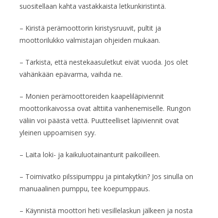
suositellaan kahta vastakkaista letkunkiristintä.
– Kiristä perämoottorin kiristysruuvit, pultit ja
moottorilukko valmistajan ohjeiden mukaan.
– Tarkista, että nestekaasuletkut eivät vuoda. Jos olet
vähänkään epävarma, vaihda ne.
– Monien perämoottoreiden kaapeliläpiviennit
moottorikaivossa ovat alttiita vanhenemiselle. Rungon
väliin voi päästä vettä. Puutteelliset läpiviennit ovat
yleinen uppoamisen syy.
– Laita loki- ja kaikuluotainanturit paikoilleen.
– Toimivatko pilssipumppu ja pintakytkin? Jos sinulla on
manuaalinen pumppu, tee koepumppaus.
– Käynnistä moottori heti vesillelaskun jälkeen ja nosta